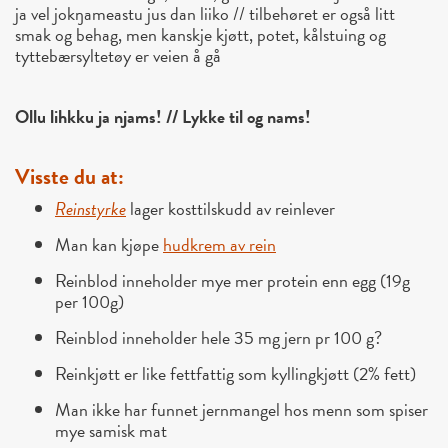
ja vel jokŋameastu jus dan liiko // tilbehøret er også litt
smak og behag, men kanskje kjøtt, potet, kålstuing og
tyttebærsyltetøy er veien å gå
Ollu lihkku ja njams! // Lykke til og nams!
Visste du at:
Reinstyrke
lager kosttilskudd av reinlever
Man kan kjøpe
hudkrem av rein
Reinblod inneholder mye mer protein enn egg (19g
per 100g)
Reinblod inneholder hele 35 mg jern pr 100 g?
Reinkjøtt er like fettfattig som kyllingkjøtt (2% fett)
Man ikke har funnet jernmangel hos menn som spiser
mye samisk mat