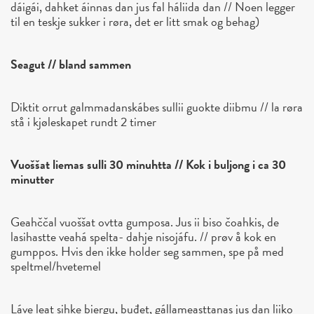
dáigái, dahket áinnas dan jus fal háliida dan // Noen legger
til en teskje sukker i røra, det er litt smak og behag)
Seagut // bland sammen
Diktit orrut galmmadanskábes sullii guokte diibmu // la røra
stå i kjøleskapet rundt 2 timer
Vuoššat liemas sulli 30 minuhtta // Kok i buljong i ca 30
minutter
Geahččal vuoššat ovtta gumposa. Jus ii biso čoahkis, de
lasihastte veahá spelta- dahje nisojáfu. // prøv å kok en
gumppos. Hvis den ikke holder seg sammen, spe på med
speltmel/hvetemel
Láve leat sihke biergu, buđet, gállameasttanas jus dan liiko