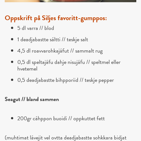
Oppskrift på Siljes favoritt-gumppos:
5 dl varra // blod
1 deadjabastte sáltti // teskje salt
4,5 dl roavvarohkajáfut // sammalt rug
0,5 dl speltajáfu dahje nisujáfu // speltmel eller
hvetemel
0,5 deadjabastte bihpporiid // teskje pepper
Seagut // bland sammen
200gr cáhppon buoidi // oppkuttet fett
(muhtimat lávejit vel ovtta deadjabastte sohkkara bidjat