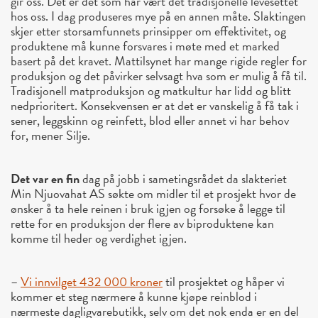
gir oss. Det er det som har vært det tradisjonelle levesettet
hos oss. I dag produseres mye på en annen måte. Slaktingen
skjer etter storsamfunnets prinsipper om effektivitet, og
produktene må kunne forsvares i møte med et marked
basert på det kravet. Mattilsynet har mange rigide regler for
produksjon og det påvirker selvsagt hva som er mulig å få til.
Tradisjonell matproduksjon og matkultur har lidd og blitt
nedprioritert. Konsekvensen er at det er vanskelig å få tak i
sener, leggskinn og reinfett, blod eller annet vi har behov
for, mener Silje.
Det var en fin
dag på jobb i sametingsrådet da slakteriet
Min Njuovahat AS søkte om midler til et prosjekt hvor de
ønsker å ta hele reinen i bruk igjen og forsøke å legge til
rette for en produksjon der flere av biproduktene kan
komme til heder og verdighet igjen.
–
Vi innvilget 432 000 kroner
til prosjektet og håper vi
kommer et steg nærmere å kunne kjøpe reinblod i
nærmeste dagligvarebutikk, selv om det nok enda er en del