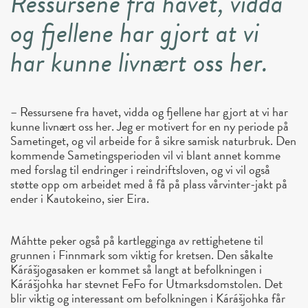
Ressursene fra havet, vidda
og fjellene har gjort at vi
har kunne livnært oss her.
– Ressursene fra havet, vidda og fjellene har gjort at vi har
kunne livnært oss her. Jeg er motivert for en ny periode på
Sametinget, og vil arbeide for å sikre samisk naturbruk. Den
kommende Sametingsperioden vil vi blant annet komme
med forslag til endringer i reindriftsloven, og vi vil også
støtte opp om arbeidet med å få på plass vårvinter-jakt på
ender i Kautokeino, sier Eira.
Máhtte peker også på kartlegginga av rettighetene til
grunnen i Finnmark som viktig for kretsen. Den såkalte
Kárášjogasaken er kommet så langt at befolkningen i
Kárášjohka har stevnet FeFo for Utmarksdomstolen. Det
blir viktig og interessant om befolkningen i Kárášjohka får