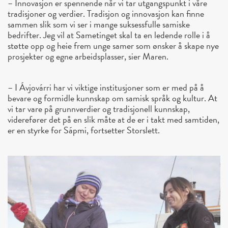
– Innovasjon er spennende når vi tar utgangspunkt i våre
tradisjoner og verdier. Tradisjon og innovasjon kan finne
sammen slik som vi ser i mange suksessfulle samiske
bedrifter. Jeg vil at Sametinget skal ta en ledende rolle i å
støtte opp og heie frem unge samer som ønsker å skape nye
prosjekter og egne arbeidsplasser, sier Maren.
– I Ávjovárri har vi viktige institusjoner som er med på å
bevare og formidle kunnskap om samisk språk og kultur. At
vi tar vare på grunnverdier og tradisjonell kunnskap,
viderefører det på en slik måte at de er i takt med samtiden,
er en styrke for Sápmi, fortsetter Storslett.