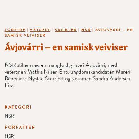
FORSIDE
|
AKTUELT
|
ARTIKLER
|
NSR
|
ÁVJOVÁRRI – EN
SAMISK VEIVISER
Ávjovárri – en samisk veiviser
NSR stiller med en mangfoldig liste i Ávjovárri, med
veteranen Mathis Nilsen Eira, ungdomskandidaten Maren
Benedicte Nystad Storslett og sjøsamen Sandra Andersen
Eira.
KATEGORI
NSR
FORFATTER
NSR