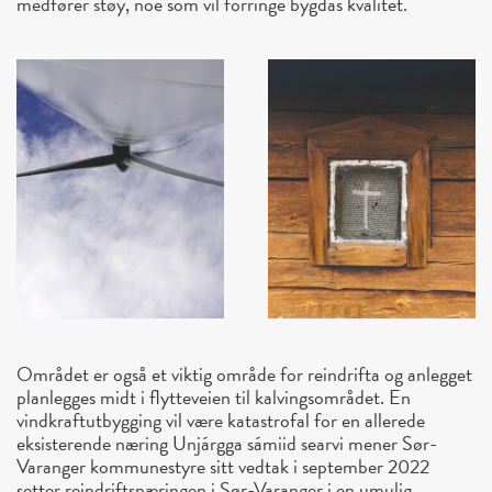
medfører støy, noe som vil forringe bygdas kvalitet.
Området er også et viktig område for reindrifta og anlegget
planlegges midt i flytteveien til kalvingsområdet. En
vindkraftutbygging vil være katastrofal for en allerede
eksisterende næring Unjárgga sámiid searvi mener Sør-
Varanger kommunestyre sitt vedtak i september 2022
setter reindriftsnæringen i Sør-Varanger i en umulig