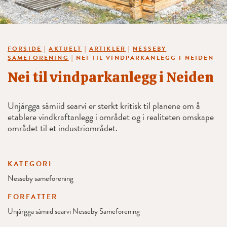
FORSIDE
|
AKTUELT
|
ARTIKLER
|
NESSEBY
SAMEFORENING
|
NEI TIL VINDPARKANLEGG I NEIDEN
Nei til vindparkanlegg i Neiden
Unjárgga sámiid searvi er sterkt kritisk til planene om å
etablere vindkraftanlegg i området og i realiteten omskape
området til et industriområdet.
KATEGORI
Nesseby sameforening
FORFATTER
Unjárgga sámiid searvi Nesseby Sameforening