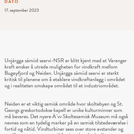
DATO
17. september 2023
Unjárgga sámiid searvi-NSR er blitt kjent med at Varanger
kraft ønsker å utrede muligheten for vindkraft mellom
Bugøyfjord og Neiden. Unjárgga sámiid searvi er sterkt
kritisk til planene om å etablere vindkraftanlegg i området
og i realiteten omskape området til et industriområdet.
Neiden er et viktig samisk område hvor skoltebyen og St.
Georgs greskortodokse kapell er unike kulturminner som
må bevares. Det nyere Ä´vv Skoltesamisk Museum må også
nevnes som en tydelig markør på en samisk tilstedeværelse i
fortid og nåtid. Vindturbiner sees over store avstander og