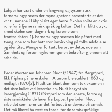
Láhppi har vært under en langvarig og systematisk
fornorskingsprosess der myndighetene presenterte at det
var til samene i Láhppi sitt eget beste. Skolen spilte en aktiv
rolle for å fjerne samisk språk og kultur. Det har blitt utrykt
«med skolen som slagmark og lærerne som
frontsoldater»[1]. Fornorskingsprosessen ble påført med
tvang, noe som har hatt stor innvirkning på folks selvfølelse
og identitet. Mange er fortsatt berørt av dette, noe som
Sannhets og forsoningskommisjonen bekrefter gjennom sitt
arbeide.
Peder Mortensen Johansen Nudt (f.1847) fra Bergsfjord,
fikk friplass på lærerskolen i Altasom ble etablert 1863 og
nedlagt i 1870[2]. Nudt var blant dem som tok eksamen i
det siste kullet ved lærerskolen. Nudt begynt sin
lærergjerning i 1871 i Øksfjord som den eneste, første og
siste samisktalende lærer fra Loppa. I perioden Nudt
arbeidet som lærer var det forbudt å undervise på samisk.
Det må likevel ha vært en fordel for de samiskspråklige