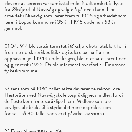
elevene at læreren var samisktalende. Nudt ønsket å flytte
fra Øksfjord til Nuvsvåg og valgte å gå ned i lønn. Han
arbeidet i Nuvsvåg som lærer frem til 1906 og arbeidet som
lærer i Loppa kommune i 35 år. I 1915 døde han 68 år
gammel.
01.04.1914 ble statsinternatet i Øksfjordbotn etablert for å
fremme norsk språkpolitikk og isolere barna fra sine
opphavsmiljø. I 1944 under krigen, ble internatet brent ned
og gjenreist i 1955. Da ble internatet overført til Finnmark
fylkeskommune.
Så sent som på 1980-tallet søkte daværende rektor Tore
Hestbråten ved Nuvsvåg skole tospråklighets midler, fordi
de fleste kom fra tospråklige hjem. Midlene som ble
bevilget ble brukt til å styrke det norske språket som
fortsatt på 80-tallet var sterkt påvirket av samisk.
[1] Einar Niemi 1997, s. 268