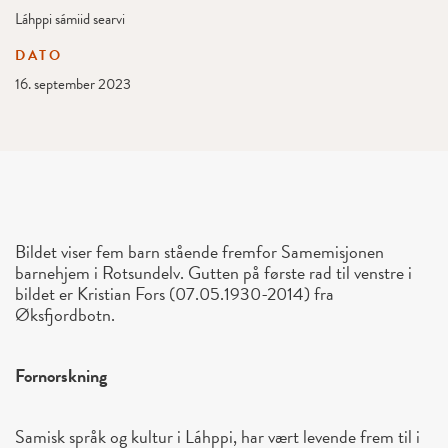
Láhppi sámiid searvi
DATO
16. september 2023
Bildet viser fem barn stående fremfor Samemisjonen
barnehjem i Rotsundelv. Gutten på første rad til venstre i
bildet er Kristian Fors (07.05.1930-2014) fra
Øksfjordbotn.
Fornorskning
Samisk språk og kultur i Láhppi, har vært levende frem til i