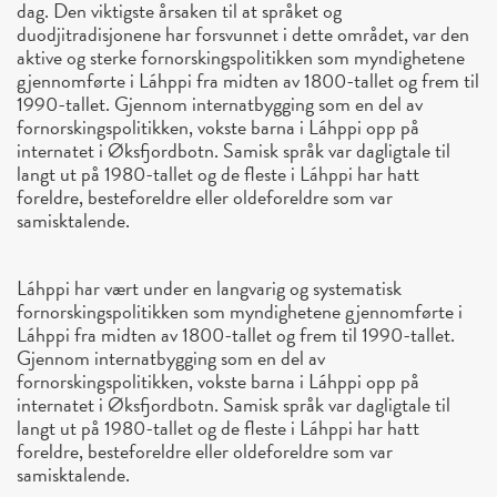
dag. Den viktigste årsaken til at språket og
duodjitradisjonene har forsvunnet i dette området, var den
aktive og sterke fornorskingspolitikken som myndighetene
gjennomførte i Láhppi fra midten av 1800-tallet og frem til
1990-tallet. Gjennom internatbygging som en del av
fornorskingspolitikken, vokste barna i Láhppi opp på
internatet i Øksfjordbotn. Samisk språk var dagligtale til
langt ut på 1980-tallet og de fleste i Láhppi har hatt
foreldre, besteforeldre eller oldeforeldre som var
samisktalende.
Láhppi har vært under en langvarig og systematisk
fornorskingspolitikken som myndighetene gjennomførte i
Láhppi fra midten av 1800-tallet og frem til 1990-tallet.
Gjennom internatbygging som en del av
fornorskingspolitikken, vokste barna i Láhppi opp på
internatet i Øksfjordbotn. Samisk språk var dagligtale til
langt ut på 1980-tallet og de fleste i Láhppi har hatt
foreldre, besteforeldre eller oldeforeldre som var
samisktalende.