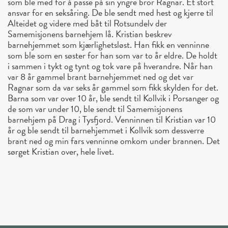
som ble med for å passe på sin yngre bror Ragnar. Et stort
ansvar for en seksåring. De ble sendt med hest og kjerre til
Alteidet og videre med båt til Rotsundelv der
Samemisjonens barnehjem lå. Kristian beskrev
barnehjemmet som kjærlighetsløst. Han fikk en venninne
som ble som en søster for han som var to år eldre. De holdt
i sammen i tykt og tynt og tok vare på hverandre. Når han
var 8 år gammel brant barnehjemmet ned og det var
Ragnar som da var seks år gammel som fikk skylden for det.
Barna som var over 10 år, ble sendt til Kollvik i Porsanger og
de som var under 10, ble sendt til Samemisjonens
barnehjem på Drag i Tysfjord. Venninnen til Kristian var 10
år og ble sendt til barnehjemmet i Kollvik som dessverre
brant ned og min fars venninne omkom under brannen. Det
sørget Kristian over, hele livet.