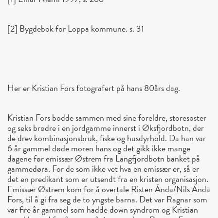
[2] Bygdebok for Loppa kommune. s. 31
Her er Kristian Fors fotografert på hans 80års dag.
Kristian Fors bodde sammen med sine foreldre, storesøster
og seks brødre i en jordgamme innerst i Øksfjordbotn, der
de drev kombinasjonsbruk, fiske og husdyrhold. Da han var
6 år gammel døde moren hans og det gikk ikke mange
dagene før emissær Østrem fra Langfjordbotn banket på
gammedøra. For de som ikke vet hva en emissær er, så er
det en predikant som er utsendt fra en kristen organisasjon.
Emissær Østrem kom for å overtale Risten Ánda/Nils Anda
Fors, til å gi fra seg de to yngste barna. Det var Ragnar som
var fire år gammel som hadde down syndrom og Kristian