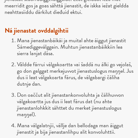
mearridit gos ja goas sáhttá jienastit, de iskka iežat gieldda
neahttasiiddu dárkilut dieđuid ektui.
Ná jienastat ovddalgihtii
Mana jienastanbáikái ja muital ahte áiggut jienastit
Sámediggeválggain. Muhtun jienastanbáikkiin lea
sierra lanjat dása.
Váldde fárrui válgakoartta vai šaddá nu álki go vejolaš,
go don galggat merkejuvvot jienastuslogus maŋŋel. Jus
dus ii leat válgakoarta fárus, de válgabargi čáliha
dutnje dan.
Don oaččut alit jienastankonvoluhta ja čálihuvvon
válgakoartta jus dus ii leat fárus dat (nu ahte
jienastanlohkkit sáhttet du merket jienastuslogus
maŋŋel).
Mana válgalatnjii, vállje dan bellodaga man áiggut
jienastit ja bija jienastanlihpu alit konvoluhttii.