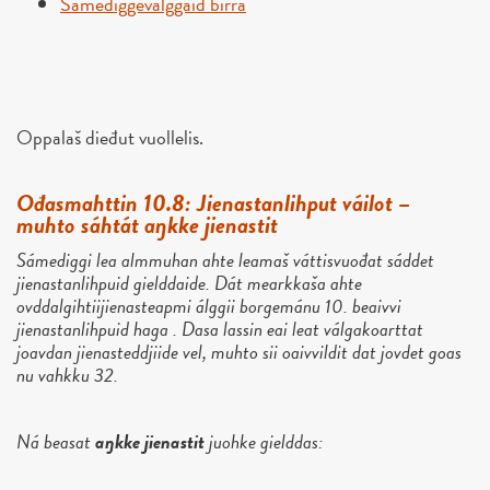
Sámediggeválggaid birra
Oppalaš dieđut vuollelis.
Ođasmahttin 10.8: Jienastanlihput váilot –
muhto sáhtát aŋkke jienastit
Sámediggi lea almmuhan ahte leamaš váttisvuođat sáddet
jienastanlihpuid gielddaide. Dát mearkkaša ahte
ovddalgihtiijienasteapmi álggii borgemánu 10. beaivvi
jienastanlihpuid haga . Dasa lassin eai leat válgakoarttat
joavdan jienasteddjiide vel, muhto sii oaivvildit dat jovdet goas
nu vahkku 32.
Ná beasat
aŋkke jienastit
juohke gielddas: