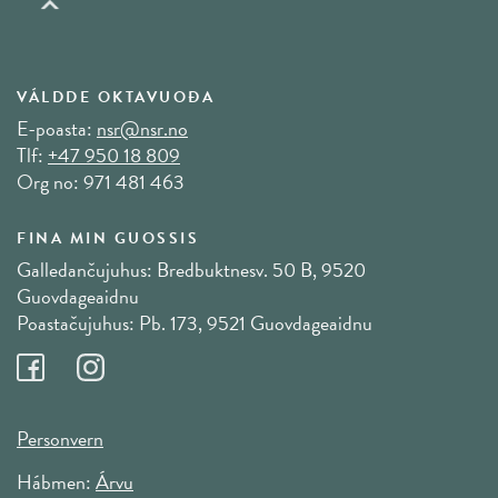
VÁLDDE OKTAVUOĐA
E-poasta:
nsr@nsr.no
Tlf:
+47 950 18 809
Org no: 971 481 463
FINA MIN GUOSSIS
Galledančujuhus: Bredbuktnesv. 50 B, 9520
Guovdageaidnu
Poastačujuhus: Pb. 173, 9521 Guovdageaidnu
Personvern
Hábmen:
Árvu