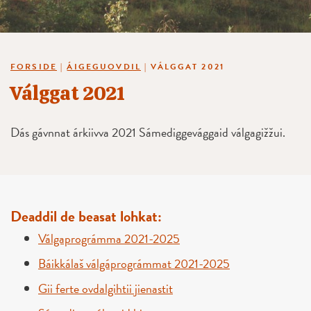
FORSIDE
|
ÁIGEGUOVDIL
|
VÁLGGAT 2021
Válggat 2021
Dás gávnnat árkiivva 2021 Sámediggevággaid válgagižžui.
Deaddil de beasat lohkat:
Válgaprográmma 2021-2025
Báikkálaš válgáprográmmat 2021-2025
Gii ferte ovdalgihtii jienastit