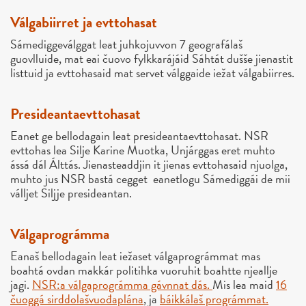
Válgabiirret ja evttohasat
Sámediggeválggat leat juhkojuvvon 7 geografálaš
guovlluide, mat eai čuovo fylkkarájáid
Sáhtát dušše jienastit
listtuid ja evttohasaid mat servet válggaide iežat válgabiirres.
Presideantaevttohasat
Eanet ge bellodagain leat presideantaevttohasat. NSR
evttohas lea
Silje Karine Muotka, Unjárggas eret muhto
ássá dál Álttás. Jienasteaddjin it jienas evttohasaid njuolga,
muhto jus NSR bastá cegget eanetlogu Sámediggái de mii
válljet Siljje presideantan.
Válgaprográmma
Eanaš bellodagain leat iežaset válgaprográmmat mas
boahtá ovdan makkár politihka vuoruhit boahtte njeallje
jagi.
NSR:a válgaprográmma gávnnat dás.
Mis lea maid
16
čuoggá sirddolašvuođaplána
, ja
báikkálaš prográmmat.