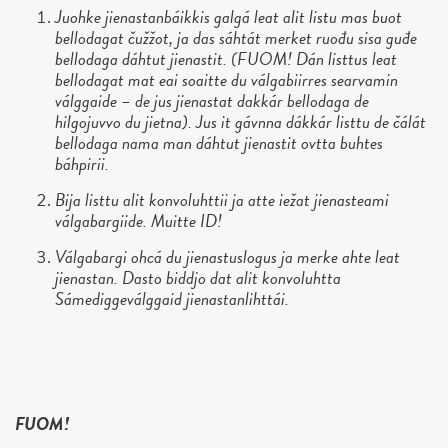
Juohke jienastanbáikkis galgá leat alit listu mas buot
bellodagat čužžot, ja das sáhtát merket ruođu sisa guđe
bellodaga dáhtut jienastit. (FUOM! Dán listtus leat
bellodagat mat eai soaitte du válgabiirres searvamin
válggaide – de jus jienastat dakkár bellodaga de
hilgojuvvo du jietna). Jus it gávnna dákkár listtu de čálát
bellodaga nama man dáhtut jienastit ovtta buhtes
báhpirii.
Bija listtu alit konvoluhttii ja atte iežat jienasteami
válgabargiide. Muitte ID!
Válgabargi ohcá du jienastuslogus ja merke ahte leat
jienastan. Dasto biddjo dat alit konvoluhtta
Sámediggeválggaid jienastanlihttái.
FUOM!