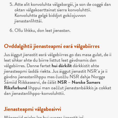
Atte alit konvoluhta válgabargái, ja son de coggá dan
oktan válgakoarttainat sierra konvoluhttii.
Konvoluhtta galgá biddjot gokčojuvvon
jienastanlihttái.
Ollu lihkku, don leat jienastan.
Ovddalgihtii jienasteapmi eará válgabiirres
Jus áiggut jienastit eará válgabiirres go das masa gulat, de ii
leat sihkar ahte du biirre listtut leat gávdnamis dan
válgabiirres. Danne fertet
hui dárkilit
dárkkistit ahte
jienasteapmi šaddá riekta. Jus áiggut jienastit NSR`a ja ii
gávdno jienastanlihppu mas čuožžu NSR dahje Norgga
Sámiid Riikkasearvi, de čálát
NSR – Norske Samers
Riksforbund
lihppui man oaččut jienastanbáikkis ja cokkat
dan jienastanlihppo-konvoluhttii.
Jienasteapmi válgabeaivvi
Máŋgasiid mielas lea hui vuogas jienastit ieš