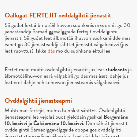
Oallugat FERTEJIT ovddalgihtii jienastit
Sii guđet leat álbmotčálihuvvon suohkanis mas unnit go 30
jienasteaddji Sámediggeválggaide fertejit ovddalgihtii
jienastit. Sii guđet leat álbmotčálihuvvon suohkaniidde mas
eanet go 30 jienasteaddji sáhttet jienastit válgabeaivvi (jus
leat ruovttus). Iskka
dás
mo du suohkana ektui lea.
Fertet maid muitit ovddalgihtii jienastit jus leat
studeanta
ja
álbmotčálihuvvon eará válgabirii go das mas ásat, dahje jus
leat eret dahje hehttehuvvon jienasteamis válgabeaivvi.
Ovddalgihtii jienasteapmi
Muhtumat fertejit, muhto buohkat sáhttet. Ovddalgihtii
jienasteapmi lea vejolaš buot gielddain gaskkal
Borgemánu
10. beaivvi ja Čakčamánu 10. beaivvi.
Don sáhtát jienastit
ovddalgihtii Sámediggeválggaide doppe gos ovddalgihtii
jienastat stuorradiggeválggaide. Leat gielddat ieža mat