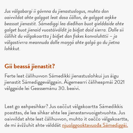
Jus válgabargi ii gávnna du jienastuslogus, muhto don
oaivvildat ahte galggat leat dasa čállon, de galggat aŋkke
beassat jienastit. Sámediggi lea dieđihan buot gielddaide ahte
galget buot jienaid vuostáiváldit ja bidjat daid sierra. Dalle sii
čálihit du válgakoartta j bidjet dan fiskes konvoluhttii – ja
válgastivrra meannuda dalle maŋŋá ahte galgá go du jietna
lohkkut.
Gii beassá jienastit?
Ferte leat čálihuvvon Sámedikki jienastuslohkui jus áigu
jienastit Sámediggeválggain. Áigemearri čáliheapmái 2021
válggaide lei Geassemánu 30. beaivi.
Leat go eahpesihkar? Jus oaččut válgakoartta Sámedikkis
poasttas, de lea sihkar ahte lea jienastanvuoigatvuohta. Jus
oaivvildat ahte leat čálihuvvon, muhto it oaččo válgakoartta,
de mi ávžžuhit ahte válddát
njuolggooktavuođa Sámediggái.