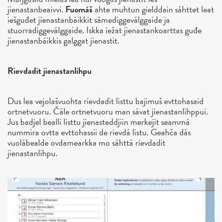
jienastanbeaivvi.
Fuomáš
ahte muhtun gielddain sáhttet leat
iešguđet jienastanbáikkit sámediggeválggaide ja
stuorradiggeválggaide. Iskka iežat jienastankoarttas guđe
jienastanbáikkis galggat jienastit.
Rievdadit jienastanlihpu
Dus lea vejolašvuohta rievdadit listtu bajimuš evttohasaid
ortnetvuoru. Čále ortnetvuoru man sávat jienastanlihppui.
Jus badjel bealli listtu jienasteddjiin merkejit seammá
nummira ovtta evttohassii de rievdá listu. Geahča dás
vuolábealde ovdamearkka mo sáhttá rievdadit
jienastanlihpu.