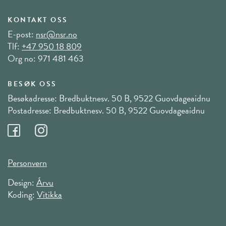
KONTAKT OSS
E-post:
nsr@nsr.no
Tlf:
+47 950 18 809
Org no: 971 481 463
BESØK OSS
Besøkadresse: Bredbuktnesv. 50 B, 9522 Guovdageaidnu
Postadresse: Bredbuktnesv. 50 B, 9522 Guovdageaidnu
Personvern
Design:
Árvu
Koding:
Vitikka