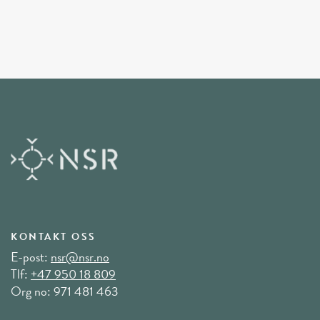
KONTAKT OSS
E-post:
nsr@nsr.no
Tlf:
+47 950 18 809
Org no: 971 481 463