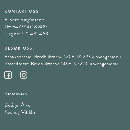
KONTAKT OSS
E-post:
nsr@nsr.no
Tlf:
+47 950 18 809
Org no: 971 481 463
BESØK OSS
Besøkadresse: Bredbuktnesv. 50 B, 9522 Guovdageaidnu
Postadresse: Bredbuktnesv. 50 B, 9522 Guovdageaidnu
Personvern
Design:
Árvu
Koding:
Vitikka