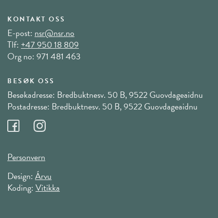
KONTAKT OSS
E-post:
nsr@nsr.no
Tlf:
+47 950 18 809
Org no: 971 481 463
BESØK OSS
Besøkadresse: Bredbuktnesv. 50 B, 9522 Guovdageaidnu
Postadresse: Bredbuktnesv. 50 B, 9522 Guovdageaidnu
Personvern
Design:
Árvu
Koding:
Vitikka