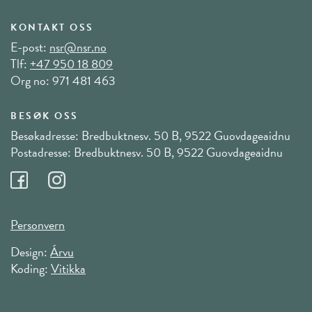
KONTAKT OSS
E-post:
nsr@nsr.no
Tlf:
+47 950 18 809
Org no: 971 481 463
BESØK OSS
Besøkadresse: Bredbuktnesv. 50 B, 9522 Guovdageaidnu
Postadresse: Bredbuktnesv. 50 B, 9522 Guovdageaidnu
Personvern
Design:
Árvu
Koding:
Vitikka