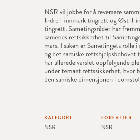
NSR vil jobbe for å reversere samm
Indre Finnmark tingrett og Øst-F
tingrett. Sametingsrådet har frem
samenes rettsikkerhet til Sameting
mars. I saken er Sametingets rolle i
og det samiske rettshjelpsbehovet 
har allerede varslet oppfølgende p
under temaet rettssikkerhet, hvor b
den samiske dimensjonen i domstole
KATEGORI
FORFATTER
NSR
NSR