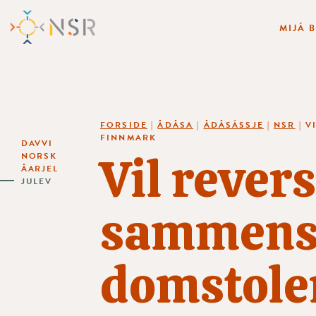
MIJÁ 
FORSIDE
|
ÅDÅSA
|
ÅDÅSÁSSJE
|
NSR
|
V
FINNMARK
DAVVI
Vil rever
NORSK
ÅARJEL
JULEV
sammensl
domstole