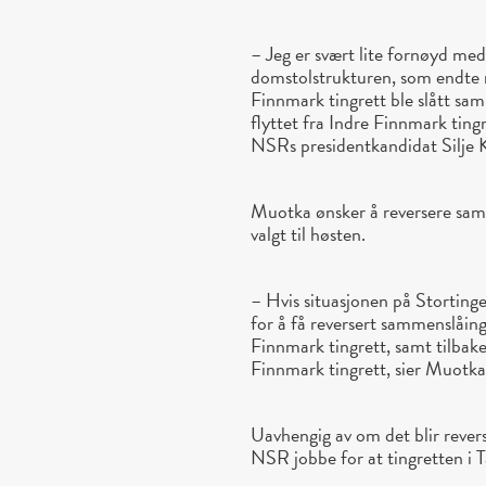
– Jeg er svært lite fornøyd med
domstolstrukturen, som endte 
Finnmark tingrett ble slått s
flyttet fra Indre Finnmark tingr
NSRs presidentkandidat Silje 
Muotka ønsker å reversere samm
valgt til høsten.
– Hvis situasjonen på Stortinget
for å få reversert sammenslåin
Finnmark tingrett, samt tilba
Finnmark tingrett, sier Muotka
Uavhengig av om det blir revers
NSR jobbe for at tingretten i T