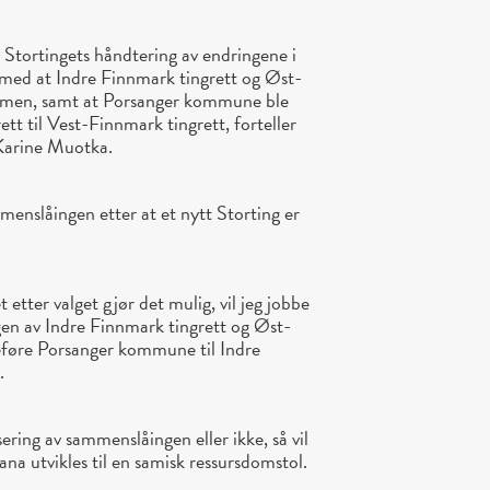
 Stortingets håndtering av endringene i
med at Indre Finnmark tingrett og Øst-
ammen, samt at Porsanger kommune ble
ett til Vest-Finnmark tingrett, forteller
Karine Muotka.
enslåingen etter at et nytt Storting er
 etter valget gjør det mulig, vil jeg jobbe
gen av Indre Finnmark tingrett og Øst-
keføre Porsanger kommune til Indre
.
ering av sammenslåingen eller ikke, så vil
ana utvikles til en samisk ressursdomstol.