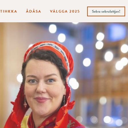
ITIHKKA
ÅDÅSA
VÁLGGA 2025
Sebra sebrulattjan!