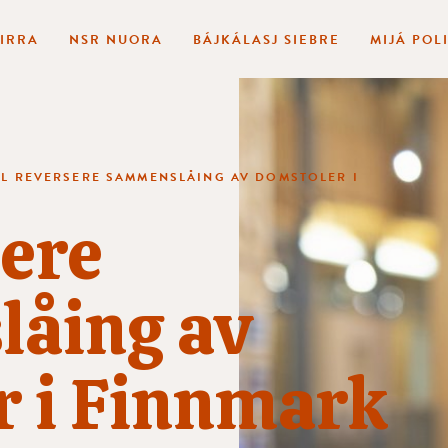
BIRRA
NSR NUORA
BÁJKÁLASJ SIEBRE
MIJÁ POL
IL REVERSERE SAMMENSLÅING AV DOMSTOLER I
sere
åing av
r i Finnmark