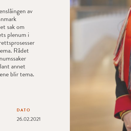
enslåingen av
innmark
met sak om
ets plenum i
 rettsprosesser
tema. Rådet
lenumssaker
lant annet
ne blir tema.
DATO
26.02.2021