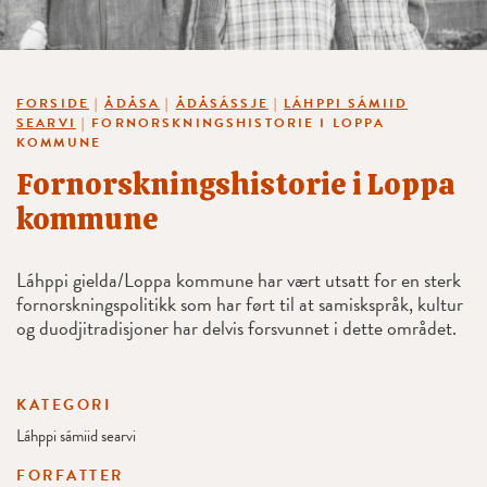
FORSIDE
|
ÅDÅSA
|
ÅDÅSÁSSJE
|
LÁHPPI SÁMIID
SEARVI
|
FORNORSKNINGSHISTORIE I LOPPA
KOMMUNE
Fornorskningshistorie i Loppa
kommune
Láhppi gielda/Loppa kommune har vært utsatt for en sterk
fornorskningspolitikk som har ført til at samiskspråk, kultur
og duodjitradisjoner har delvis forsvunnet i dette området.
KATEGORI
Láhppi sámiid searvi
FORFATTER