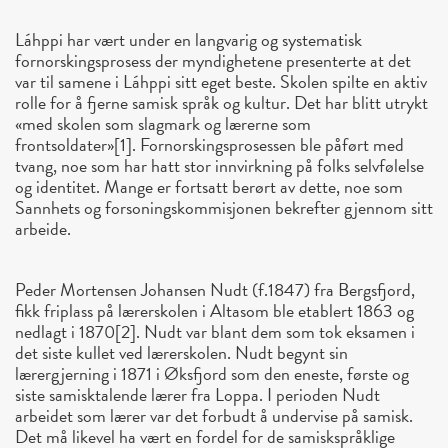
Láhppi har vært under en langvarig og systematisk
fornorskingsprosess der myndighetene presenterte at det
var til samene i Láhppi sitt eget beste. Skolen spilte en aktiv
rolle for å fjerne samisk språk og kultur. Det har blitt utrykt
«med skolen som slagmark og lærerne som
frontsoldater»[1]. Fornorskingsprosessen ble påført med
tvang, noe som har hatt stor innvirkning på folks selvfølelse
og identitet. Mange er fortsatt berørt av dette, noe som
Sannhets og forsoningskommisjonen bekrefter gjennom sitt
arbeide.
Peder Mortensen Johansen Nudt (f.1847) fra Bergsfjord,
fikk friplass på lærerskolen i Altasom ble etablert 1863 og
nedlagt i 1870[2]. Nudt var blant dem som tok eksamen i
det siste kullet ved lærerskolen. Nudt begynt sin
lærergjerning i 1871 i Øksfjord som den eneste, første og
siste samisktalende lærer fra Loppa. I perioden Nudt
arbeidet som lærer var det forbudt å undervise på samisk.
Det må likevel ha vært en fordel for de samiskspråklige