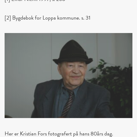
[2] Bygdebok for Loppa kommune. s. 31
Her er Kristian Fors fotografert på hans 80års dag.