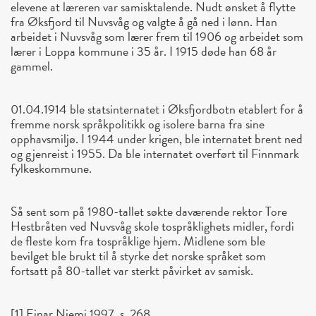
elevene at læreren var samisktalende. Nudt ønsket å flytte
fra Øksfjord til Nuvsvåg og valgte å gå ned i lønn. Han
arbeidet i Nuvsvåg som lærer frem til 1906 og arbeidet som
lærer i Loppa kommune i 35 år. I 1915 døde han 68 år
gammel.
01.04.1914 ble statsinternatet i Øksfjordbotn etablert for å
fremme norsk språkpolitikk og isolere barna fra sine
opphavsmiljø. I 1944 under krigen, ble internatet brent ned
og gjenreist i 1955. Da ble internatet overført til Finnmark
fylkeskommune.
Så sent som på 1980-tallet søkte daværende rektor Tore
Hestbråten ved Nuvsvåg skole tospråklighets midler, fordi
de fleste kom fra tospråklige hjem. Midlene som ble
bevilget ble brukt til å styrke det norske språket som
fortsatt på 80-tallet var sterkt påvirket av samisk.
[1] Einar Niemi 1997, s. 268