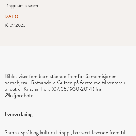
Láhppi sámiid searvi
DATO
16.09.2023
Bildet viser fem barn stående fremfor Samemisjonen
barnehjem i Rotsundelv. Gutten på første rad til venstre i
bildet er Kristian Fors (07.05.1930-2014) fra
Øksfjordbotn.
Fornorskning
Samisk språk og kultur i Láhppi, har vært levende frem til i