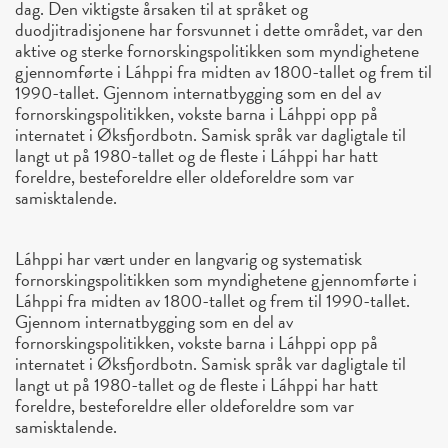
dag. Den viktigste årsaken til at språket og
duodjitradisjonene har forsvunnet i dette området, var den
aktive og sterke fornorskingspolitikken som myndighetene
gjennomførte i Láhppi fra midten av 1800-tallet og frem til
1990-tallet. Gjennom internatbygging som en del av
fornorskingspolitikken, vokste barna i Láhppi opp på
internatet i Øksfjordbotn. Samisk språk var dagligtale til
langt ut på 1980-tallet og de fleste i Láhppi har hatt
foreldre, besteforeldre eller oldeforeldre som var
samisktalende.
Láhppi har vært under en langvarig og systematisk
fornorskingspolitikken som myndighetene gjennomførte i
Láhppi fra midten av 1800-tallet og frem til 1990-tallet.
Gjennom internatbygging som en del av
fornorskingspolitikken, vokste barna i Láhppi opp på
internatet i Øksfjordbotn. Samisk språk var dagligtale til
langt ut på 1980-tallet og de fleste i Láhppi har hatt
foreldre, besteforeldre eller oldeforeldre som var
samisktalende.