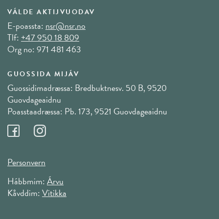
VÁLDE AKTIJVUODAV
E-poassta:
nsr@nsr.no
Tlf:
+47 950 18 809
Org no: 971 481 463
GUOSSIDA MIJÁV
Guossidimadræssa: Bredbuktnesv. 50 B, 9520
Guovdageaidnu
Poasstaadræssa: Pb. 173, 9521 Guovdageaidnu
Personvern
Hábbmim:
Árvu
Kåvddim:
Vitikka