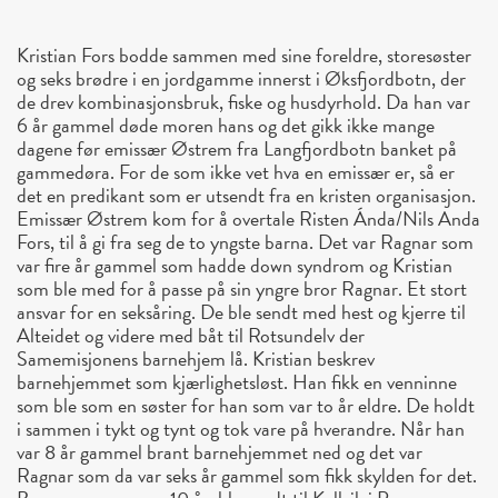
Kristian Fors bodde sammen med sine foreldre, storesøster
og seks brødre i en jordgamme innerst i Øksfjordbotn, der
de drev kombinasjonsbruk, fiske og husdyrhold. Da han var
6 år gammel døde moren hans og det gikk ikke mange
dagene før emissær Østrem fra Langfjordbotn banket på
gammedøra. For de som ikke vet hva en emissær er, så er
det en predikant som er utsendt fra en kristen organisasjon.
Emissær Østrem kom for å overtale Risten Ánda/Nils Anda
Fors, til å gi fra seg de to yngste barna. Det var Ragnar som
var fire år gammel som hadde down syndrom og Kristian
som ble med for å passe på sin yngre bror Ragnar. Et stort
ansvar for en seksåring. De ble sendt med hest og kjerre til
Alteidet og videre med båt til Rotsundelv der
Samemisjonens barnehjem lå. Kristian beskrev
barnehjemmet som kjærlighetsløst. Han fikk en venninne
som ble som en søster for han som var to år eldre. De holdt
i sammen i tykt og tynt og tok vare på hverandre. Når han
var 8 år gammel brant barnehjemmet ned og det var
Ragnar som da var seks år gammel som fikk skylden for det.