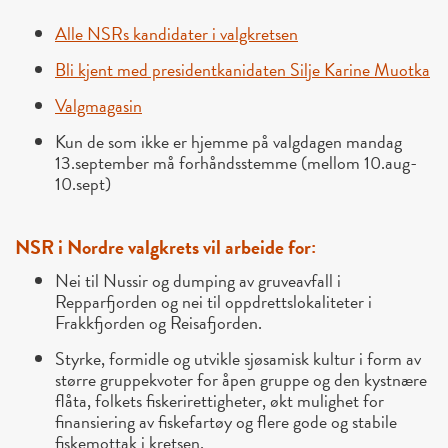
Alle NSRs kandidater i valgkretsen
Bli kjent med presidentkanidaten Silje Karine Muotka
Valgmagasin
Kun de som ikke er hjemme på valgdagen mandag
13.september må forhåndsstemme (mellom 10.aug-
10.sept)
NSR i Nordre valgkrets vil arbeide for:
Nei til Nussir og dumping av gruveavfall i
Repparfjorden og nei til oppdrettslokaliteter i
Frakkfjorden og Reisafjorden.
Styrke, formidle og utvikle sjøsamisk kultur i form av
større gruppekvoter for åpen gruppe og den kystnære
flåta, folkets fiskerirettigheter, økt mulighet for
finansiering av fiskefartøy og flere gode og stabile
fiskemottak i kretsen.