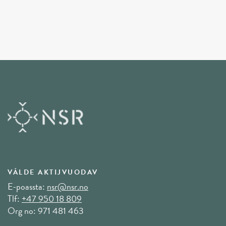
VÁLDE AKTIJVUODAV
E-poassta:
nsr@nsr.no
Tlf:
+47 950 18 809
Org no: 971 481 463