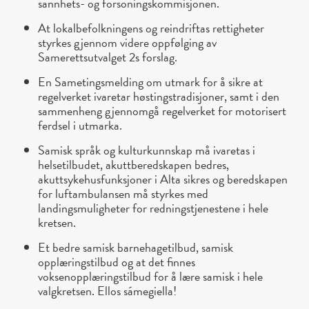
sannhets- og forsoningskommisjonen.
At lokalbefolkningens og reindriftas rettigheter
styrkes gjennom videre oppfølging av
Samerettsutvalget 2s forslag.
En Sametingsmelding om utmark for å sikre at
regelverket ivaretar høstingstradisjoner, samt i den
sammenheng gjennomgå regelverket for motorisert
ferdsel i utmarka.
Samisk språk og kulturkunnskap må ivaretas i
helsetilbudet, akuttberedskapen bedres,
akuttsykehusfunksjoner i Alta sikres og beredskapen
for luftambulansen må styrkes med
landingsmuligheter for redningstjenestene i hele
kretsen.
Et bedre samisk barnehagetilbud, samisk
opplæringstilbud og at det finnes
voksenopplæringstilbud for å lære samisk i hele
valgkretsen. Ellos sámegiella!