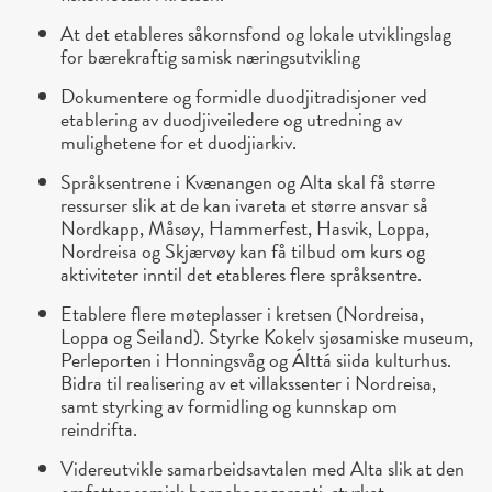
At det etableres såkornsfond og lokale utviklingslag
for bærekraftig samisk næringsutvikling
Dokumentere og formidle duodjitradisjoner ved
etablering av duodjiveiledere og utredning av
mulighetene for et duodjiarkiv.
Språksentrene i Kvænangen og Alta skal få større
ressurser slik at de kan ivareta et større ansvar så
Nordkapp, Måsøy, Hammerfest, Hasvik, Loppa,
Nordreisa og Skjærvøy kan få tilbud om kurs og
aktiviteter inntil det etableres flere språksentre.
Etablere flere møteplasser i kretsen (Nordreisa,
Loppa og Seiland). Styrke Kokelv sjøsamiske museum,
Perleporten i Honningsvåg og Álttá siida kulturhus.
Bidra til realisering av et villakssenter i Nordreisa,
samt styrking av formidling og kunnskap om
reindrifta.
Videreutvikle samarbeidsavtalen med Alta slik at den
omfatter samisk barnehagegaranti, styrket