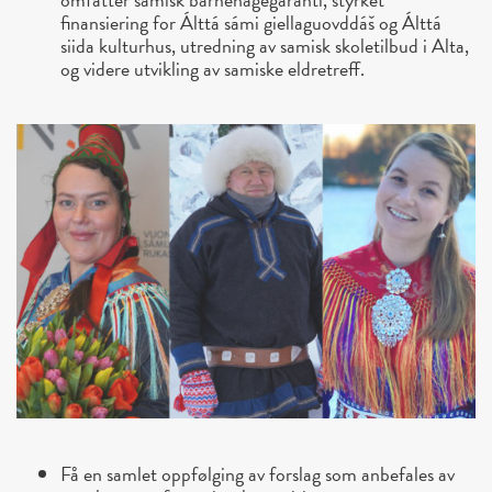
finansiering for Álttá sámi giellaguovddáš og Álttá
siida kulturhus, utredning av samisk skoletilbud i Alta,
og videre utvikling av samiske eldretreff.
Få en samlet oppfølging av forslag som anbefales av