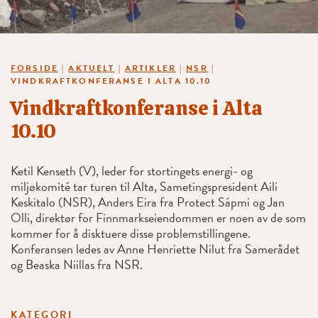
FORSIDE
|
AKTUELT
|
ARTIKLER
|
NSR
|
VINDKRAFTKONFERANSE I ALTA 10.10
Vindkraftkonferanse i Alta
10.10
Ketil Kenseth (V), leder for stortingets energi- og
miljøkomité tar turen til Alta, Sametingspresident Aili
Keskitalo (NSR), Anders Eira fra Protect Sápmi og Jan
Olli, direktør for Finnmarkseiendommen er noen av de som
kommer for å disktuere disse problemstillingene.
Konferansen ledes av Anne Henriette Nilut fra Samerådet
og Beaska Niillas fra NSR.
KATEGORI