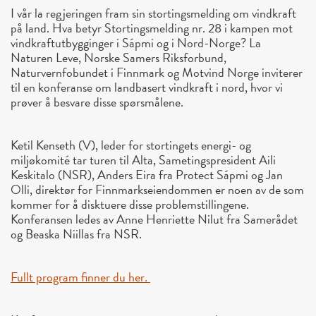
I vår la regjeringen fram sin stortingsmelding om vindkraft
på land. Hva betyr Stortingsmelding nr. 28 i kampen mot
vindkraftutbygginger i Sápmi og i Nord-Norge? La
Naturen Leve, Norske Samers Riksforbund,
Naturvernfobundet i Finnmark og Motvind Norge inviterer
til en konferanse om landbasert vindkraft i nord, hvor vi
prøver å besvare disse spørsmålene.
Ketil Kenseth (V), leder for stortingets energi- og
miljøkomité tar turen til Alta, Sametingspresident Aili
Keskitalo (NSR), Anders Eira fra Protect Sápmi og Jan
Olli, direktør for Finnmarkseiendommen er noen av de som
kommer for å disktuere disse problemstillingene.
Konferansen ledes av Anne Henriette Nilut fra Samerådet
og Beaska Niillas fra NSR.
Fullt program finner du her.