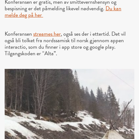
Konferansen er gratis, men av smittevernshensyn og
bespisning er det påmelding likevel nødvendig.
Du kan
melde deg på her
Konferansen
streames her
, også ses der i ettertid. Det vil
også bli tolket fra nordssamisk til norsk gjennom appen
interactio, som du finner i app store og google play.
Tilgangskoden er “Alta”.