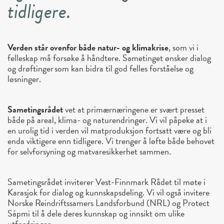
tidligere.
Verden står ovenfor både natur- og klimakrise
, som vi i
felleskap må forsøke å håndtere. Sametinget ønsker dialog
og drøftinger som kan bidra til god felles forståelse og
løsninger.
Sametingsrådet
vet at primærnæringene er svært presset
både på areal, klima- og naturendringer. Vi vil påpeke at i
en urolig tid i verden vil matproduksjon fortsatt være og bli
enda viktigere enn tidligere. Vi trenger å løfte både behovet
for selvforsyning og matvaresikkerhet sammen.
Sametingsrådet inviterer Vest-Finnmark Rådet til møte i
Karasjok for dialog og kunnskapsdeling. Vi vil også invitere
Norske Reindriftssamers Landsforbund (NRL) og Protect
Sápmi til å dele deres kunnskap og innsikt om ulike
utfordringer.