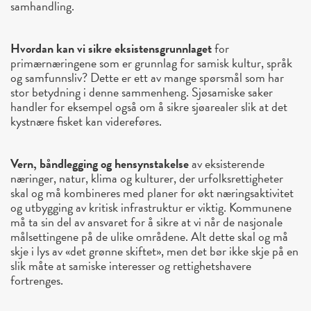
samhandling.
Hvordan kan vi sikre eksistensgrunnlaget
for
primærnæringene som er grunnlag for samisk kultur, språk
og samfunnsliv? Dette er ett av mange spørsmål som har
stor betydning i denne sammenheng. Sjøsamiske saker
handler for eksempel også om å sikre sjøarealer slik at det
kystnære fisket kan videreføres.
Vern, båndlegging og hensynstakelse
av eksisterende
næringer, natur, klima og kulturer, der urfolksrettigheter
skal og må kombineres med planer for økt næringsaktivitet
og utbygging av kritisk infrastruktur er viktig. Kommunene
må ta sin del av ansvaret for å sikre at vi når de nasjonale
målsettingene på de ulike områdene. Alt dette skal og må
skje i lys av «det grønne skiftet», men det bør ikke skje på en
slik måte at samiske interesser og rettighetshavere
fortrenges.