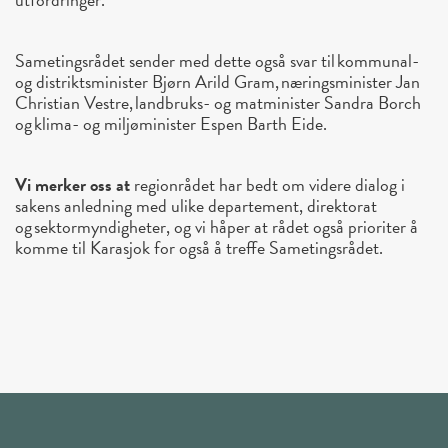
Sametingsrådet sender med dette også svar til kommunal-
og distriktsminister Bjørn Arild Gram, næringsminister Jan
Christian Vestre, landbruks- og matminister Sandra Borch
og klima- og miljøminister Espen Barth Eide.
Vi merker oss at
regionrådet har bedt om videre dialog i
sakens anledning med ulike departement, direktorat
og sektormyndigheter, og vi håper at rådet også prioriter å
komme til Karasjok for også å treffe Sametingsrådet.