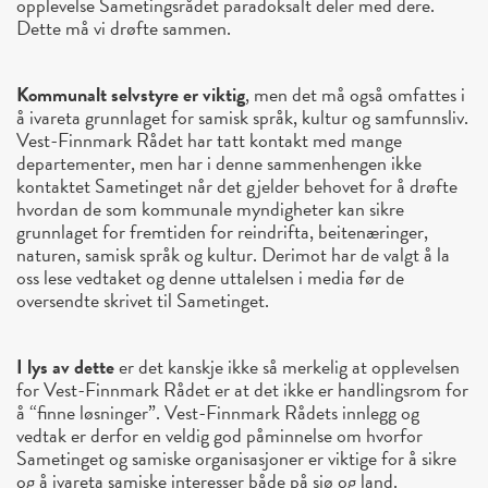
opplevelse Sametingsrådet paradoksalt deler med dere.
Dette må vi drøfte sammen.
Kommunalt selvstyre er viktig
, men det må også omfattes i
å ivareta grunnlaget for samisk språk, kultur og samfunnsliv.
Vest-Finnmark Rådet har tatt kontakt med mange
departementer, men har i denne sammenhengen ikke
kontaktet Sametinget når det gjelder behovet for å drøfte
hvordan de som kommunale myndigheter kan sikre
grunnlaget for fremtiden for reindrifta, beitenæringer,
naturen, samisk språk og kultur. Derimot har de valgt å la
oss lese vedtaket og denne uttalelsen i media før de
oversendte skrivet til Sametinget.
I lys av dette
er det kanskje ikke så merkelig at opplevelsen
for Vest-Finnmark Rådet er at det ikke er handlingsrom for
å “finne løsninger”. Vest-Finnmark Rådets innlegg og
vedtak er derfor en veldig god påminnelse om hvorfor
Sametinget og samiske organisasjoner er viktige for å sikre
og å ivareta samiske interesser både på sjø og land.