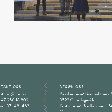
TAKT OSS
BESØK OSS
st:
nsr@nsr.no
Besøkadresse: Bredbuktnesv. 
+47 950 18 809
9522 Guovdageaidnu
no: 971 481 463
Postadresse: Bredbuktnesv. 
Guovdageaidnu