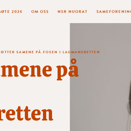
ØTE 2026
OM OSS
NSR NUORAT
SAMEFORENIN
TØTTER SAMENE PÅ FOSEN I LAGMANSRETTEN
amene på
etten