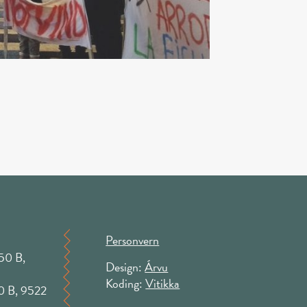
Personvern
50 B,
Design:
Árvu
Koding:
Vitikka
50 B, 9522