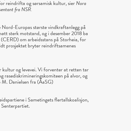
or reindrifta og sørsamisk kultur, sier
Nora
esentant fra NSR.
ge Nord-Europas største vindkraftanlegg på
møtt sterk motstand, og i desember 2018 ba
 (CERD) om arbeidsstans på Storheia, for
vidt prosjektet bryter reindriftsamenes
kultur og levevei. Vi forventer at retten tar
g rasediskrimineringskomiteen på alvor, og
go M. Danielsen fra (ÅaSG)
spartiene i Sametingets flertallskoalisjon,
Senterpartiet.