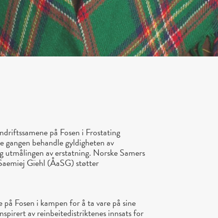
driftssamene på Fosen i Frostating
ne gangen behandle gyldigheten av
og utmålingen av erstatning. Norske Samers
Saemiej Gïehl (ÅaSG) støtter
 på Fosen i kampen for å ta vare på sine
spirert av reinbeitedistriktenes innsats for