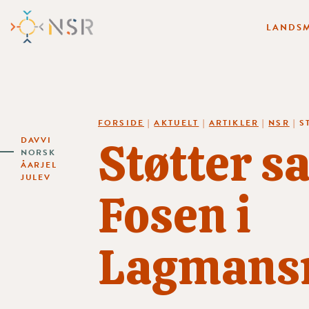
LANDSM
FORSIDE
|
AKTUELT
|
ARTIKLER
|
NSR
|
S
Støtter s
DAVVI
NORSK
ÅARJEL
JULEV
Fosen i
Lagmansr