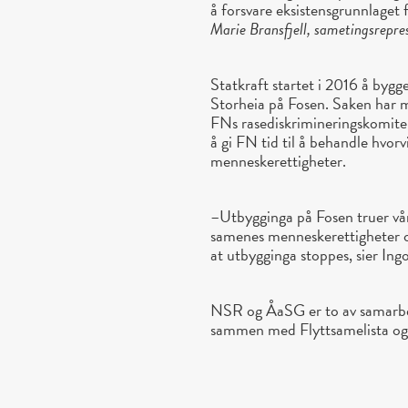
å forsvare eksistensgrunnlaget f
Marie Bransfjell, sametingsrepr
Statkraft startet i 2016 å byg
Storheia på Fosen. Saken har 
FNs rasediskrimineringskomite
å gi FN tid til å behandle hvor
menneskerettigheter.
–Utbygginga på Fosen truer vår 
samenes menneskerettigheter o
at utbygginga stoppes, sier In
NSR og ÅaSG er to av samarbeid
sammen med Flyttsamelista og 