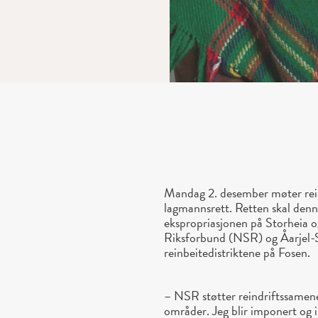
Mandag 2. desember møter rein
lagmannsrett. Retten skal den
ekspropriasjonen på Storheia 
Riksforbund (NSR) og Åarjel-
reinbeitedistriktene på Fosen.
– NSR støtter reindriftssamene
områder. Jeg blir imponert og in