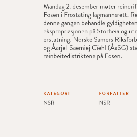
Mandag 2. desember møter reindri
Fosen i Frostating lagmannsrett. Re
denne gangen behandle gyldigheten
ekspropriasjonen på Storheia og ut
erstatning. Norske Samers Riksfo
og Åarjel-Saemiej Gïehl (ÅaSG) st
reinbeitedistriktene på Fosen.
KATEGORI
FORFATTER
NSR
NSR