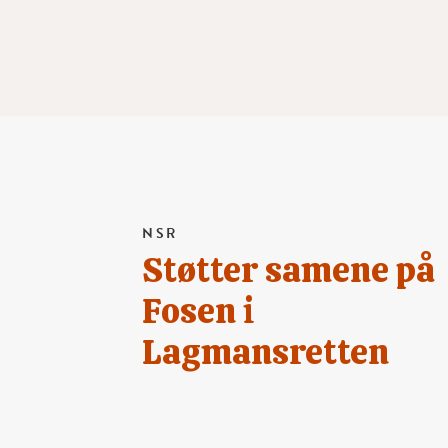
NSR
Støtter samene på
Fosen i
Lagmansretten