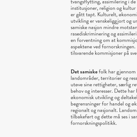
tvangsflytting, assimilering i d
institusjoner, religion og kultu
er gått tapt. Kulturelt, økonom
utvikling er vanskeliggjort og 
samiske nasjon mindre motstan
rasediskriminering og assimileri
en forventning om at kommisjo
aspektene ved fornorskningen. 
tilsvarende kommisjoner på sven
Det samiske
folk har gjennom f
landområder, territorier og res
utøve sine rettigheter, særlig r
behov og interesser. Dette har 
økonomisk utvikling og deltake
begrensninger for handel og øk
regionalt og nasjonalt. Landområ
tilbakeført og dette må ses i
fornorskningspolitikk.