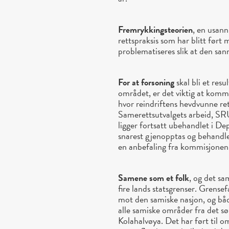
Fremrykkingsteorien
, en usann
rettspraksis som har blitt ført
problematiseres slik at den sanne
For at forsoning
skal bli et res
området, er det viktig at kommi
hvor reindriftens hevdvunne rett
Samerettsutvalgets arbeid, S
ligger fortsatt ubehandlet i D
snarest gjenopptas og behandle
en anbefaling fra kommisjonen i
Samene som et folk
, og det sa
fire lands statsgrenser. Grensef
mot den samiske nasjon, og båd
alle samiske områder fra det s
Kolahalvøya. Det har ført til 