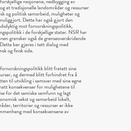
e forskjellige nasjonene, nedbygging av
r og at tradisjonelle landområder og ressurser
isk og politisk samarbeid, muligheter og
umuliggjort. Dette har også gjort den
dsdyktig mot fornorskningspolitikk,
ngspolitikk i de forskjellige stater. NSR har
nen gransker også de grenseoverskridende
Dette bør gjøres i tett dialog med
sk og finsk side.
ornorskningspolitikk blitt fratatt sine
surser, og dermed blitt forhindret fra å
etten til utvikling i samsvar med sine egne
hatt konsekvenser for mulighetene til
lse for det samiske samfunn og lagt
onomisk vekst og samarbeid lokalt,
der, territorier og ressurser er ikke
 sammenheng med konsekvensene av