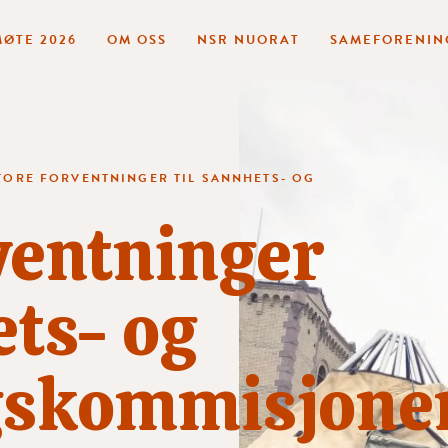
ØTE 2026
OM OSS
NSR NUORAT
SAMEFORENIN
TORE FORVENTNINGER TIL SANNHETS- OG
ventninger
ets- og
gskommisjone