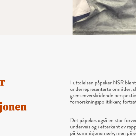
r
I uttalelsen påpeker NSR blant
underrepresenterte områder, s
grenseoverskridende perspekti
fornorskningspolitikken; fort
jonen
Det påpekes også en stor for
underveis og i etterkant av ra
på kommisjonen selv, men på en