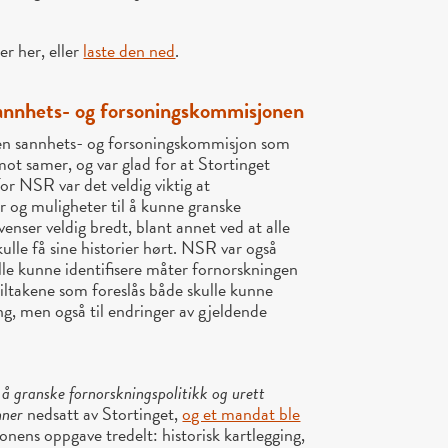
er her, eller
laste den ned
.
sannhets- og forsoningskommisjonen
 en sannhets- og forsoningskommisjon som
ot samer, og var glad for at Stortinget
or NSR var det veldig viktig at
r og muligheter til å kunne granske
nser veldig bredt, blant annet ved at alle
lle få sine historier hørt. NSR var også
le kunne identifisere måter fornorskningen
tiltakene som foreslås både skulle kunne
ing, men også til endringer av gjeldende
å granske fornorskningspolitikk og urett
inner
nedsatt av Stortinget,
og et mandat ble
onens oppgave tredelt: historisk kartlegging,