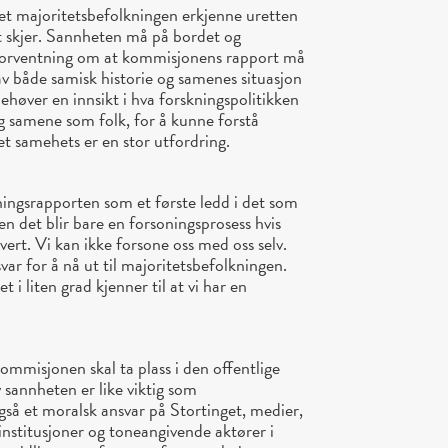
et majoritetsbefolkningen erkjenne uretten
t skjer. Sannheten må på bordet og
forventning om at kommisjonens rapport må
 av både samisk historie og samenes situasjon
ehøver en innsikt i hva forskningspolitikken
og samene som folk, for å kunne forstå
et samehets er en stor utfordring.
ingsrapporten som et første ledd i det som
en det blir bare en forsoningsprosess hvis
vert. Vi kan ikke forsone oss med oss selv.
ar for å nå ut til majoritetsbefolkningen.
 i liten grad kjenner til at vi har en
kommisjonen skal ta plass i den offentlige
 sannheten er like viktig som
så et moralsk ansvar på Stortinget, medier,
institusjoner og toneangivende aktører i