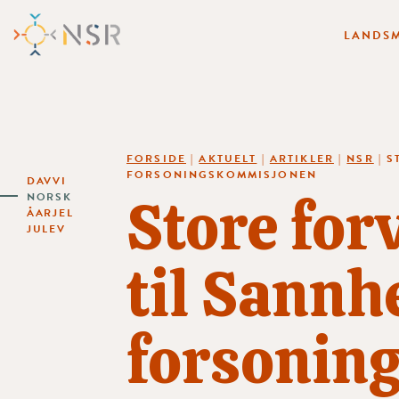
LANDSM
FORSIDE
|
AKTUELT
|
ARTIKLER
|
NSR
|
S
FORSONINGSKOMMISJONEN
DAVVI
Store for
NORSK
ÅARJEL
JULEV
til Sannh
forsonin