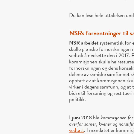
Du kan lese hele uttalelsen und
NSRs forventninger til 
NSR arbeidet
systematisk for
skulle granske fornorskningen m
vedtok å nedsette den i 2017. F
kommisjonen skulle ha ressurse
fornorskningen og dens konsekve
delene av samiske samfunnet sku
opptatt av at kommisjonen skul
virker i dagens samfunn, og at 
bidra til forsoning og restituer
politikk.
I juni
2018 ble
kommisjonen for 
overfor samer, kvener og norskf
vedtatt
. I mandatet er kommisj