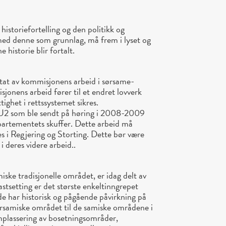
 historiefortelling og den politikk og
 med denne som grunnlag, må frem i lyset og
 historie blir fortalt.
ultat av kommisjonens arbeid i sørsame-
sjonens arbeid fører til et endret lovverk
ighet i rettssystemet sikres.
RU2 som ble sendt på høring i 2008-2009
epartementets skuffer. Dette arbeid må
s i Regjering og Storting. Dette bør være
 deres videre arbeid..
miske tradisjonelle området, er idag delt av
astsetting er det største enkeltinngrepet
e har historisk og pågående påvirkning på
ørsamiske området til de samiske områdene i
omplassering av bosetningsområder,