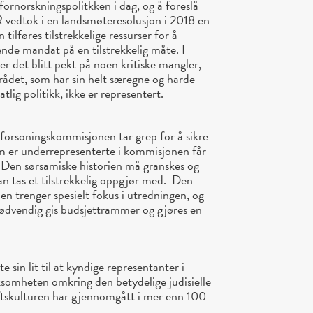
fornorskningspolitkken i dag, og å foreslå
SR vedtok i en landsmøteresolusjon i 2018 en
ilføres tilstrekkelige ressurser for å
de mandat på en tilstrekkelig måte. I
det blitt pekt på noen kritiske mangler,
ådet, som har sin helt særegne og harde
tlig politikk, ikke er representert.
forsoningskommisjonen tar grep for å sikre
m er underrepresenterte i kommisjonen får
et. Den sørsamiske historien må granskes og
 kan tas et tilstrekkelig oppgjør med. Den
en trenger spesielt fokus i utredningen, og
ødvendig gis budsjettrammer og gjøres en
 sin lit til at kyndige representanter i
omheten omkring den betydelige judisielle
ftskulturen har gjennomgått i mer enn 100