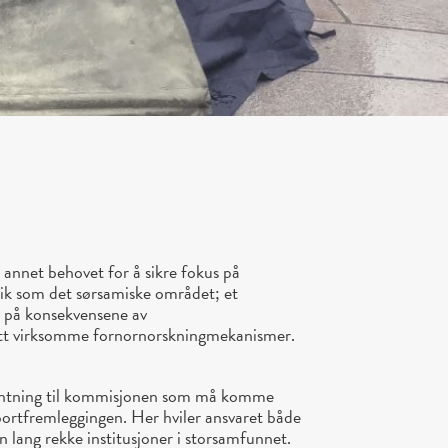
 annet behovet for å sikre fokus på
lik som det sørsamiske området; et
v på konsekvensene av
satt virksomme fornornorskningmekanismer.
ventning til kommisjonen som må komme
pportfremleggingen. Her hviler ansvaret både
 lang rekke institusjoner i storsamfunnet.