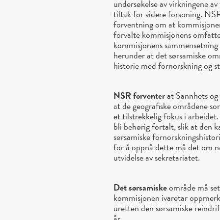
undersøkelse av virkningene av 
tiltak for videre forsoning. N
forventning om at kommisjonen t
forvalte kommisjonens omfatten
kommisjonens sammensetning er 
herunder at det sørsamiske omr
historie med fornorskning og sta
NSR forventer
at Sannhets og 
at de geografiske områdene so
et tilstrekkelig fokus i arbeid
bli behørig fortalt, slik at den
sørsamiske fornorskningshistori
for å oppnå dette må det om n
utvidelse av sekretariatet.
Det sørsamiske
område må sette
kommisjonen ivaretar oppmerks
uretten den sørsamiske reindri
år.