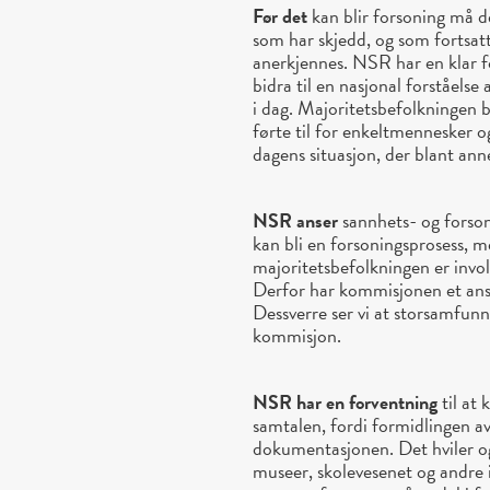
Før det
kan blir forsoning må d
som har skjedd, og som fortsat
anerkjennes. NSR har en klar 
bidra til en nasjonal forståelse
i dag. Majoritetsbefolkningen b
førte til for enkeltmennesker 
dagens situasjon, der blant ann
NSR anser
sannhets- og forson
kan bli en forsoningsprosess, m
majoritetsbefolkningen er invol
Derfor har kommisjonen et ansv
Dessverre ser vi at storsamfunnet
kommisjon.
NSR har en forventning
til at 
samtalen, fordi formidlingen av
dokumentasjonen. Det hviler og
museer, skolevesenet og andre 