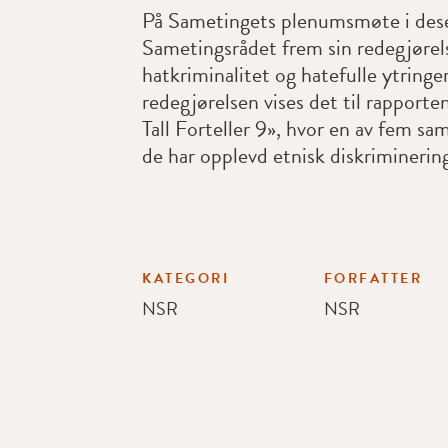
På Sametingets plenumsmøte i des
Sametingsrådet frem sin redegjøre
hatkriminalitet og hatefulle ytringer
redegjørelsen vises det til rapport
Tall Forteller 9», hvor en av fem sam
de har opplevd etnisk diskriminerin
KATEGORI
FORFATTER
NSR
NSR