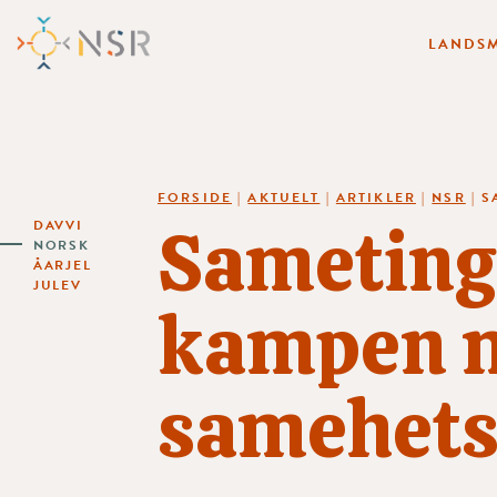
LANDSM
FORSIDE
|
AKTUELT
|
ARTIKLER
|
NSR
|
S
Sametinge
DAVVI
NORSK
ÅARJEL
JULEV
kampen 
samehet