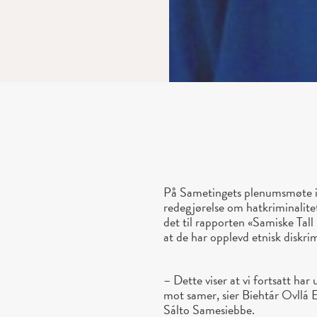
På Sametingets plenumsmøte i
redegjørelse om hatkriminalitet 
det til rapporten «Samiske Tall
at de har opplevd etnisk diskri
– Dette viser at vi fortsatt h
mot samer, sier Biehtár Ovllá
Sálto Samesiebbe.