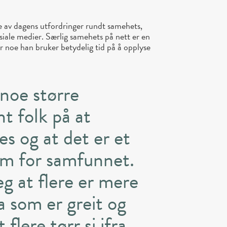
e av dagens utfordringer rundt samehets,
iale medier. Særlig samehets på nett er en
r noe han bruker betydelig tid på å opplyse
 noe større
nt folk på at
s og at det er et
lem for samfunnet.
eg at flere er mere
a som er greit og
 flere tørr si ifra,