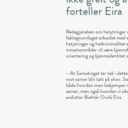
forteller Eira
Redegjørelsen om hatytringer o
faktagrunnlaget arbeidet med e
hatytringer og hatkriminalitet
innsatsområder vil være kjønnsli
orientering og kjønnsidentitet 
– At Sametinget tar tak i dette 
mot samer blir tatt på alvor. 
både hvordan man bekjemper ra
samer, men også hvordan vi sikre
avslutter Biehtár Ovvlá Eira