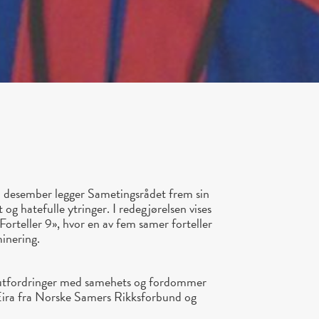
 desember legger Sametingsrådet frem sin
og hatefulle ytringer. I redegjørelsen vises
 Forteller 9», hvor en av fem samer forteller
minering.
ar utfordringer med samehets og fordommer
 Eira fra Norske Samers Rikksforbund og