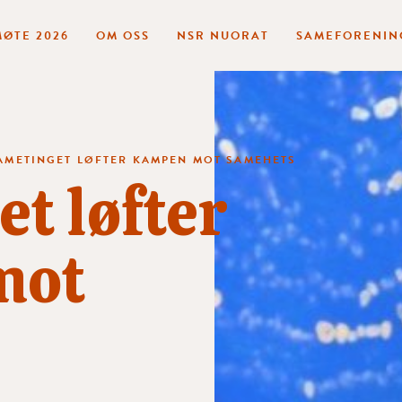
ØTE 2026
OM OSS
NSR NUORAT
SAMEFORENIN
AMETINGET LØFTER KAMPEN MOT SAMEHETS
t løfter
mot
s