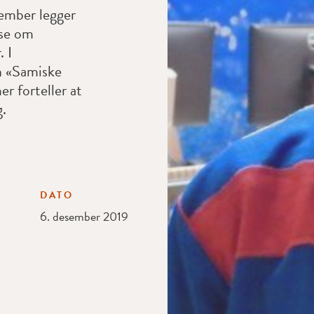
ember legger
lse om
. I
en «Samiske
er forteller at
g.
DATO
6. desember 2019