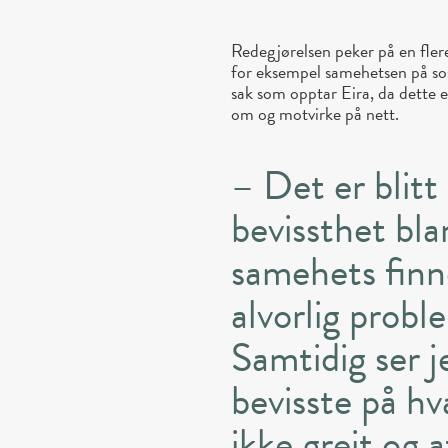
Redegjørelsen peker på en fler
for eksempel samehetsen på sos
sak som opptar Eira, da dette e
om og motvirke på nett.
– Det er blitt
bevissthet bla
samehets finne
alvorlig prob
Samtidig ser j
bevisste på hv
ikke greit og at