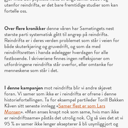
utenfor reindrifta, er det bare fremtidige studier som kan
fortelle oss.
Over flere kronikker
denne våren har Sametingets nest
største parti systematisk gått til angrep på reindrifta.
Reindrifta er i deres verden problemet som står i veien for
både skuterkjøring og gruvedrift, og som da med
reindriftsretten i handa ødelegger hverdagen for alle
fastboende. I skriveriene finnes ingen refleksjoner om
utfordringene reindrifta står overfor, eller omtanke for
menneskene som står i det.
I denne kampanjen
mot reindrifta blir vi andre skjøvet
foran. Vi samer som ikke er i reindrifta er ofrene i denne
historiefortellingen. Ta for eksempel partileder Torill Bakken
Kåven sitt seneste innlegg «
Samer flest er som Lars
Monsen
». «Man anses knapt nok som same, hvis man ikke
er reindriftssame» påstås det utrolig nok. Og så sies det at vi
95 % av samer ikke lenger aksepterer å bli usynliggjort og