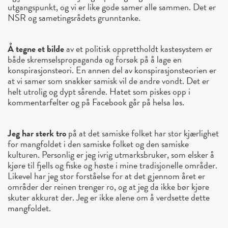
utgangspunkt, og vi er like gode samer alle sammen. Det er
NSR og sametingsrådets grunntanke.
Å tegne et bilde
av et politisk opprettholdt kastesystem er
både skremselspropaganda og forsøk på å lage en
konspirasjonsteori. En annen del av konspirasjonsteorien er
at vi samer som snakker samisk vil de andre vondt. Det er
helt utrolig og dypt sårende. Hatet som piskes opp i
kommentarfelter og på Facebook går på helsa løs.
Jeg har sterk tro
på at det samiske folket har stor kjærlighet
for mangfoldet i den samiske folket og den samiske
kulturen. Personlig er jeg ivrig utmarksbruker, som elsker å
kjøre til fjells og fiske og høste i mine tradisjonelle områder.
Likevel har jeg stor forståelse for at det gjennom året er
områder der reinen trenger ro, og at jeg da ikke bør kjøre
skuter akkurat der. Jeg er ikke alene om å verdsette dette
mangfoldet.