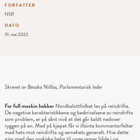
FORFATTER
NSR
DATO
31. mai 2022
Skrevet av Beaska Niillas, Parlamentarisk leder
For full maskin hakker
Nordkalottfolket løs på reindrifta.
De negative karakteristikkene og beskrivelsene av reindrifta
som problem, er på sånt nivå at det går kaldt nedover
ryggen på en. Med på kjøpet får vi illsinte kommentarfelter
med hets mot reindrifta og samehets generelt. Hva dette
gjør med den psykiske helsa til unge samer både i og