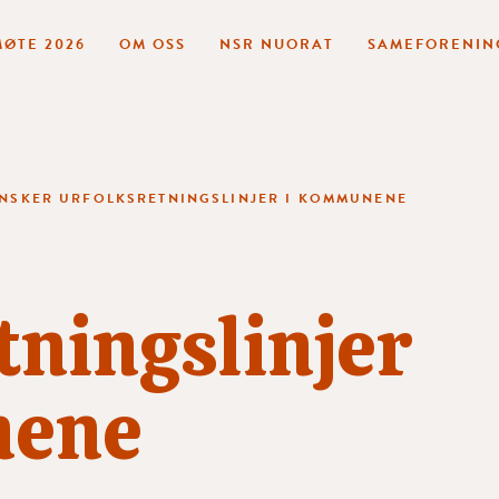
ØTE 2026
OM OSS
NSR NUORAT
SAMEFORENIN
NSKER URFOLKSRETNINGSLINJER I KOMMUNENE
tningslinjer
nene