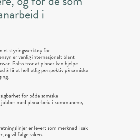
ere, og for de som
anarbeid i
m et styringsverktøy for
nsyn er vanlig internasjonalt blant
svar. Balto tror at planer kan hjelpe
å få et helhetlig perspektiv på samiske
ing.
rutsigbarhet for både samiske
om jobber med planarbeid i kommunene,
etningslinjer er levert som merknad i sak
 og vil følge saken.