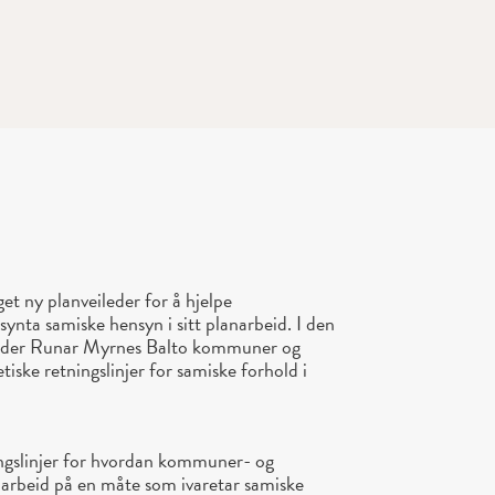
t ny planveileder for å hjelpe
nta samiske hensyn i sitt planarbeid. I den
leder Runar Myrnes Balto kommuner og
iske retningslinjer for samiske forhold i
ingslinjer for hvordan kommuner- og
arbeid på en måte som ivaretar samiske