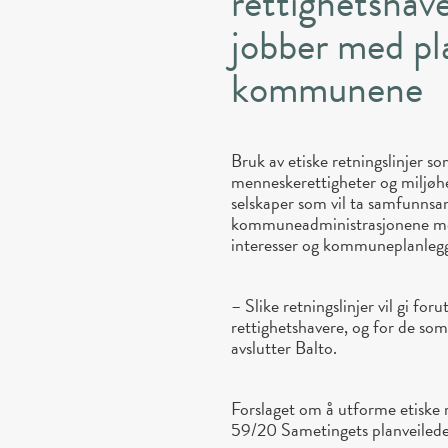
rettighetshav
jobber med pl
kommunene
Bruk av etiske retningslinjer so
menneskerettigheter og miljøhe
selskaper som vil ta samfunnsan
kommuneadministrasjonene med 
interesser og kommuneplanlegg
– Slike retningslinjer vil gi fo
rettighetshavere, og for de s
avslutter Balto.
Forslaget om å utforme etiske r
59/20 Sametingets planveileder,