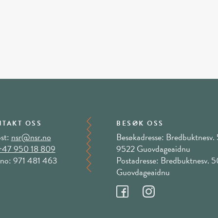
TAKT OSS
BESØK OSS
st:
nsr@nsr.no
Besøkadresse: Bredbuktnesv. 
+47 950 18 809
9522 Guovdageaidnu
no: 971 481 463
Postadresse: Bredbuktnesv. 
Guovdageaidnu