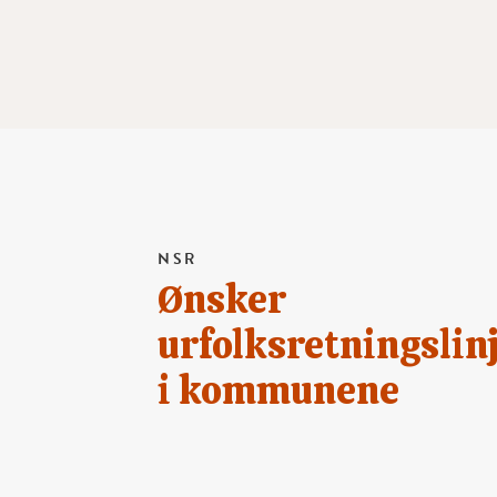
NSR
Ønsker
urfolksretningslin
i kommunene