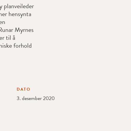
 planveileder
ner hensynta
den
 Runar Myrnes
 til å
miske forhold
DATO
3. desember 2020