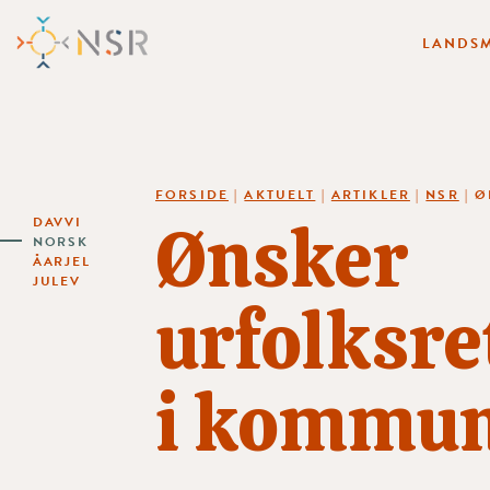
LANDSM
FORSIDE
|
AKTUELT
|
ARTIKLER
|
NSR
|
Ø
Ønsker
DAVVI
NORSK
ÅARJEL
JULEV
urfolksre
i kommu