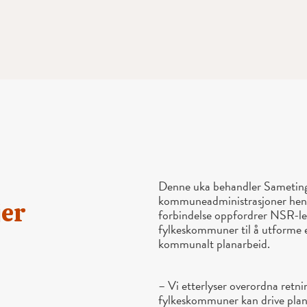
Denne uka behandler Sametinge
kommuneadministrasjoner hensy
jer
forbindelse oppfordrer NSR-
fylkeskommuner til å utforme et
kommunalt planarbeid.
– Vi etterlyser overordna retn
fylkeskommuner kan drive plan