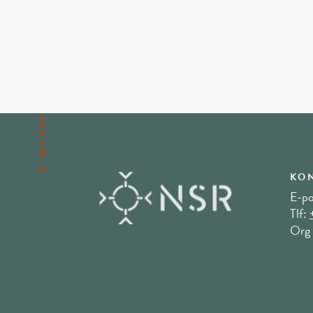
BLA NED
KON
E-po
Tlf:
Org 