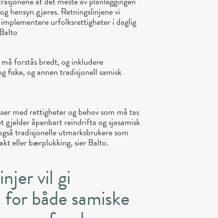
asjonene at det meste av planleggingen
og hensyn gjøres. Retningslinjene vi
 å implementere urfolksrettigheter i daglig
 Balto
må forstås bredt, og inkludere
 fiske, og annen tradisjonell samisk
.
sser med rettigheter og behov som må tas
et gjelder åpenbart reindrifta og sjøsamisk
d også tradisjonelle utmarksbrukere som
akt eller bærplukking, sier Balto.
njer vil gi
t for både samiske