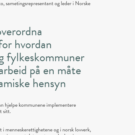
o, sametingsrepresentant og leder i Norske
 overordna
 for hvordan
g fylkeskommuner
narbeid på en måte
samiske hensyn
 kan hjelpe kommunene implementere
 sitt.
t i menneskerettighetene og i norsk lovverk,