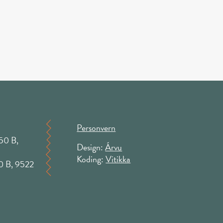
Personvern
50 B,
Design:
Árvu
Koding:
Vitikka
50 B, 9522