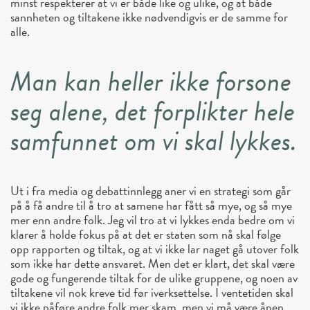
minst respekterer at vi er både like og ulike, og at både
sannheten og tiltakene ikke nødvendigvis er de samme for
alle.
Man kan heller ikke forsone
seg alene, det forplikter hele
samfunnet om vi skal lykkes.
Ut i fra media og debattinnlegg aner vi en strategi som går
på å få andre til å tro at samene har fått så mye, og så mye
mer enn andre folk. Jeg vil tro at vi lykkes enda bedre om vi
klarer å holde fokus på at det er staten som nå skal følge
opp rapporten og tiltak, og at vi ikke lar naget gå utover folk
som ikke har dette ansvaret. Men det er klart, det skal være
gode og fungerende tiltak for de ulike gruppene, og noen av
tiltakene vil nok kreve tid før iverksettelse. I ventetiden skal
vi ikke påføre andre folk mer skam, men vi må være åpen