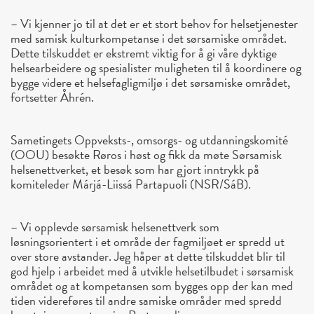
– Vi kjenner jo til at det er et stort behov for helsetjenester
med samisk kulturkompetanse i det sørsamiske området.
Dette tilskuddet er ekstremt viktig for å gi våre dyktige
helsearbeidere og spesialister muligheten til å koordinere og
bygge videre et helsefagligmiljø i det sørsamiske området,
fortsetter Åhrén.
Sametingets Oppveksts-, omsorgs- og utdanningskomité
(OOU) besøkte Røros i høst og fikk da møte Sørsamisk
helsenettverket, et besøk som har gjort inntrykk på
komiteleder Márjá-Liissá Partapuoli (NSR/SáB).
– Vi opplevde sørsamisk helsenettverk som
løsningsorientert i et område der fagmiljøet er spredd ut
over store avstander. Jeg håper at dette tilskuddet blir til
god hjelp i arbeidet med å utvikle helsetilbudet i sørsamisk
området og at kompetansen som bygges opp der kan med
tiden videreføres til andre samiske områder med spredd