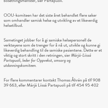
bosetningsmønster, sier Partapuoli.
OOU-komiteen har det siste året behandlet flere saker
som omhandler samisk helse og utvikling av et likeverdig
helsetilbud.
Sametinget jobber for å gi samiske helsepersonell de
verktøyene som de trenger for å nå ut, utvikle og kunne gi
likeverdig behandling til de samiske pasientene. Dette er et
viktig og stort skritt i den retningen, sier
Márjá-Liissá
Partapuoli, leder for Oppvekst, omsorg og
utdanningskomiteen.
For flere kommentarer kontakt Thomas Åhrén på tlf 908
39 663, eller Márjá Liissá Partapuoli på tlf 454 95 402