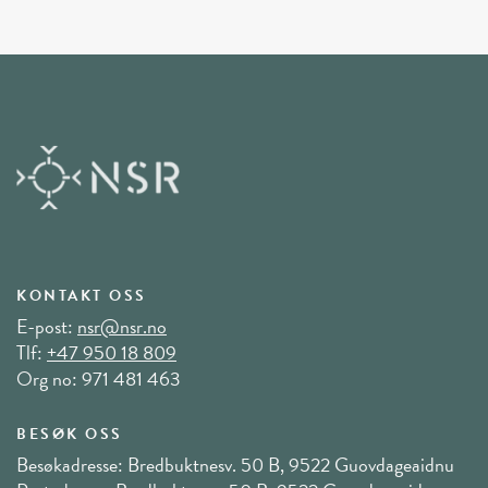
KONTAKT OSS
E-post:
nsr@nsr.no
Tlf:
+47 950 18 809
Org no: 971 481 463
BESØK OSS
Besøkadresse: Bredbuktnesv. 50 B, 9522 Guovdageaidnu