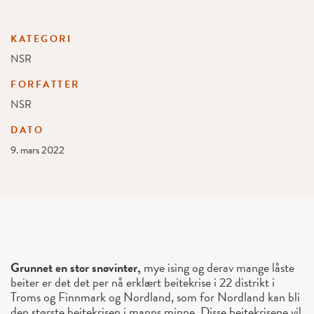
KATEGORI
NSR
FORFATTER
NSR
DATO
9. mars 2022
Grunnet en stor snøvinter,
mye ising og derav mange låste
beiter er det det per nå erklært beitekrise i 22 distrikt i
Troms og Finnmark og Nordland, som for Nordland kan bli
den største beitekrisen i manns minne. Disse beitekrisene vil