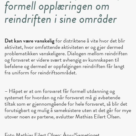
formell opplæringen om
reindriften i sine områder
Det kan være vanskelig
for distriktene å vite hvor det blir
aktivitet, hvor omfattende aktiviteten er og gjør dermed
problematikken vanskeligere. Dialogen mellom reindriften
og forsvaret er videre svært avhengig av kunnskapen til
befalene og dermed er oppfølgingen reindriften får langt
fra uniform for reindriftsområdet.
– Håpet er at om forsvaret får formell utdanning og
systemet for hvordan og når forsvaret må gi avbøtende
tiltak som er gjennomgående for hele forsvaret, så blir det
forutsigbart og mulig å sameksistere uten at det går for mye
utover noen av partene, avslutter Mathias Eilert Olsen.
Foto Mathias Eilert Olsen: Árvu/Sametinget