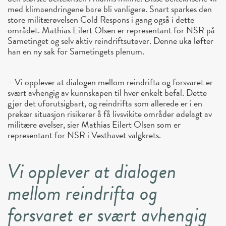
med klimaendringene bare bli vanligere. Snart sparkes den
store militærøvelsen Cold Respons i gang også i dette
området. Mathias Eilert Olsen er representant for NSR på
Sametinget og selv aktiv reindriftsutøver. Denne uka løfter
han en ny sak for Sametingets plenum.
– Vi opplever at dialogen mellom reindrifta og forsvaret er
svært avhengig av kunnskapen til hver enkelt befal. Dette
gjør det uforutsigbart, og reindrifta som allerede er i en
prekær situasjon risikerer å få livsvikite områder ødelagt av
militære øvelser, sier Mathias Eilert Olsen som er
representant for NSR i Vesthavet valgkrets.
Vi opplever at dialogen
mellom reindrifta og
forsvaret er svært avhengig