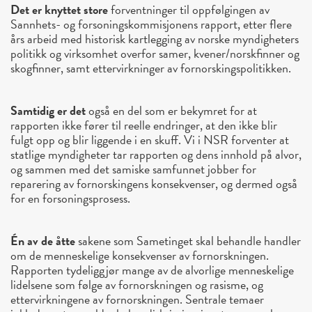
Det er knyttet store
forventninger til oppfølgingen av
Sannhets- og forsoningskommisjonens rapport, etter flere
års arbeid med historisk kartlegging av norske myndigheters
politikk og virksomhet overfor samer, kvener/norskfinner og
skogfinner, samt ettervirkninger av fornorskingspolitikken.
Samtidig er det
også en del som er bekymret for at
rapporten ikke fører til reelle endringer, at den ikke blir
fulgt opp og blir liggende i en skuff. Vi i NSR forventer at
statlige myndigheter tar rapporten og dens innhold på alvor,
og sammen med det samiske samfunnet jobber for
reparering av fornorskingens konsekvenser, og dermed også
for en forsoningsprosess.
Én av de åtte
sakene som Sametinget skal behandle handler
om de menneskelige konsekvenser av fornorskningen.
Rapporten tydeliggjør mange av de alvorlige menneskelige
lidelsene som følge av fornorskningen og rasisme, og
ettervirkningene av fornorskningen. Sentrale temaer