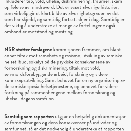
inkluderer tap, vold, uhelse, diskriminering, traumer, skam
og følelse av mindreverd. Det er svært alvorlige historier,
som virkelig gir et klart bilde av alvorlighetsgraden av det
som har skjedd, og samtidig fortsatt skjer i dag. Samtidig er
det viktig å understreke at mange av fortellingene også
omhandler motstand og mestring.
NSR støtter forslagene
kommisjonen fremmer, om blant
annet tiltak mot samehets og rasisme, utvikling av samiske
helsetilbud, søkelys på de psykiske konsekvensene av
fornorskning og diskriminering, tiltak mot vold,
selvmordsforebyggende arbeid, forskning og videre
kunnskapsutvikling. Samt behovet for en ny organisering av
de samiske spesialhelsetjenestene, og behovet for videre
forskning på sammenhengene mellom fornorskning og
uhelse i dagens samfunn.
Samtidig som rapporten
utgjør en betydelig dokumentasjon
av fornorskningen og dens konsekvenser på individer og
samfunnet, så er det nødvendig å understreke at rapporten