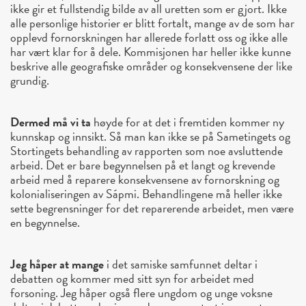
ikke gir et fullstendig bilde av all uretten som er gjort. Ikke
alle personlige historier er blitt fortalt, mange av de som har
opplevd fornorskningen har allerede forlatt oss og ikke alle
har vært klar for å dele. Kommisjonen har heller ikke kunne
beskrive alle geografiske områder og konsekvensene der like
grundig.
Dermed må vi ta
høyde for at det i fremtiden kommer ny
kunnskap og innsikt. Så man kan ikke se på Sametingets og
Stortingets behandling av rapporten som noe avsluttende
arbeid. Det er bare begynnelsen på et langt og krevende
arbeid med å reparere konsekvensene av fornorskning og
kolonialiseringen av Sápmi. Behandlingene må heller ikke
sette begrensninger for det reparerende arbeidet, men være
en begynnelse.
Jeg håper at mange
i det samiske samfunnet deltar i
debatten og kommer med sitt syn for arbeidet med
forsoning. Jeg håper også flere ungdom og unge voksne