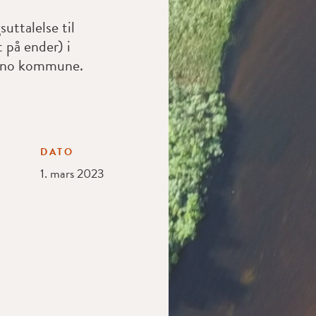
uttalelse til
t på ender) i
ino kommune.
DATO
1. mars 2023