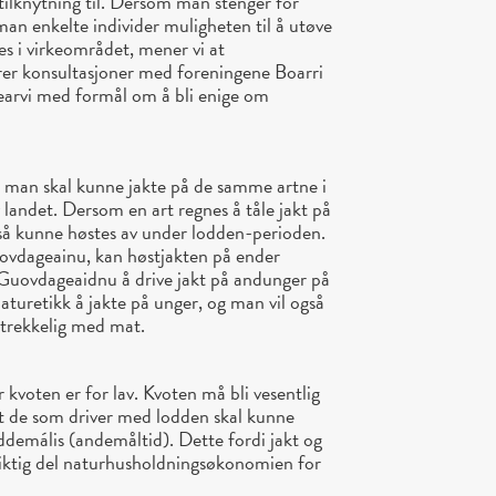
 tilknytning til. Dersom man stenger for
man enkelte individer muligheten til å utøve
es i virkeområdet, mener vi at
r konsultasjoner med foreningene Boarri
arvi med formål om å bli enige om
man skal kunne jakte på de samme artne i
landet. Dersom en art regnes å tåle jakt på
også kunne høstes av under lodden-perioden.
uovdageainu, kan høstjakten på ender
i Guovdageaidnu å drive jakt på andunger på
aturetikk å jakte på unger, og man vil også
lstrekkelig med mat.
r kvoten er for lav. Kvoten må bli vesentlig
at de som driver med lodden skal kunne
demális (andemåltid). Dette fordi jakt og
 viktig del naturhusholdningsøkonomien for