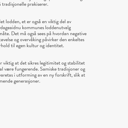
å tradisjonelle prakiserer.
llet lodden, et er også en viktig del av
ovdageaidnu kommunes loddenutvalg
 måte. Det må også sees på hvordan negative
tøvelse og overvåking påvirker den enkeltes
rhold til egen kultur og identitet.
 viktig at det sikres legitimitet og stabilitet
skal være fungerende. Samiske tradisjoner og
aretas i utforming av en ny forskrift, slik at
mende generasjoner.