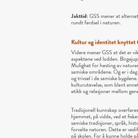
Jakttid:
GSS mener at alternativ
rundt ferdsel i naturen.
Kultur og identitet knyttet 
Videre mener GSS at det er vikt
aspektene ved lodden. Birgejupmi
Mulighet for høsting av naturen
samiske områdene. Og er i dag f
og trivsel i de samiske bygdene
kulturutøvelse, som blant anne
etikk og relasjoner mellom gen
Tradisjonell kunnskap overføres 
hjemmet, på vidda, ved et fisk
samiske tradisjoner, språk, hist
forvalte naturen. Dette er vedif
på skolen. For å kunne holde på