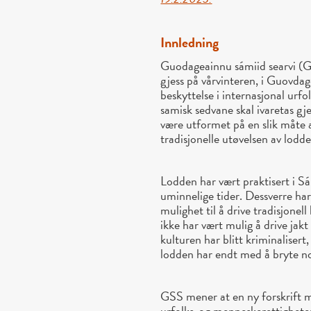
Innledning
Guodageainnu sámiid searvi (GS
gjess på vårvinteren, i Guovda
beskyttelse i internasjonal urf
samisk sedvane skal ivaretas g
være utformet på en slik måte a
tradisjonelle utøvelsen av lodde
Lodden har vært praktisert i S
uminnelige tider. Dessverre ha
mulighet til å drive tradisjonel
ikke har vært mulig å drive jakt
kulturen har blitt kriminalisert
lodden har endt med å bryte no
GSS mener at en ny forskrift 
urfolks-og menneskerettigheter. 