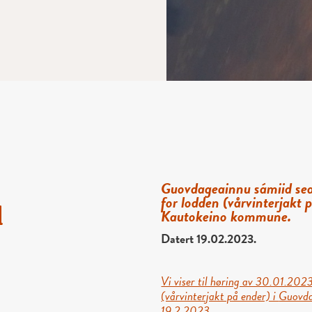
Guovdageainnu sámiid searv
for lodden
(vårvinterjakt
l
Kautokeino kommune.
Datert 19.02.2023.
Vi viser til høring av 30.01.2023
(vårvinterjakt på ender) i
Guovda
19.2.2023.