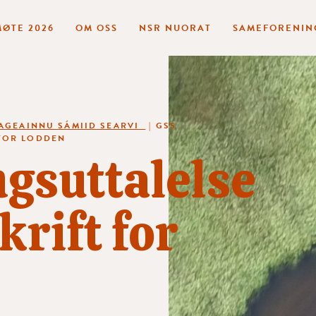
ØTE 2026
OM OSS
NSR NUORAT
SAMEFORENIN
AGEAINNU SÁMIID SEARVI
|
GSS
 FOR LODDEN
gsuttalelse
skrift for