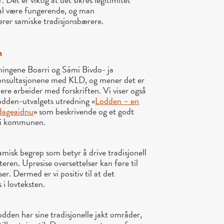
kal være fungerende, og man
serer samiske tradisjonsbærere.
n
ningene Boarri og Sámi Bivdo- ja
onsultasjonene med KLD, og mener det er
idere arbeider med forskriften. Vi viser også
dden-utvalgets utredning «
Lodden – en
dageaidnu
» som beskrivende og et godt
 i kommunen.
misk begrep som betyr å drive tradisjonell
teren. Upresise oversettelser kan føre til
er. Dermed er vi positiv til at det
i lovteksten.
dden har sine tradisjonelle jakt områder,