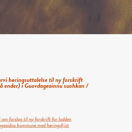
i høringsuttalelse til ny forskrift
 på ender) i Guovdageainnu suohkan /
 om forslag til ny forskrift for lodden
geaidnu kommune med høringsfrist