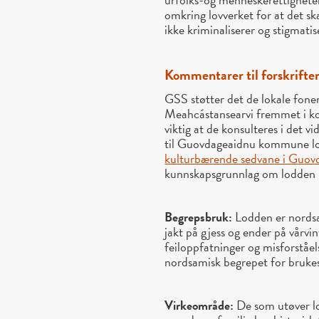
omkring lovverket for at det s
ikke kriminaliserer og stigmati
Kommentarer til forskrifte
GSS støtter det de lokale fone
Meahcástansearvi fremmet i k
viktig at de konsulteres i det v
til Guovdageaidnu kommune lo
kulturbærende sedvane i Guov
kunnskapsgrunnlag om lodden
Begrepsbruk:
Lodden er nordsa
jakt på gjess og ender på vårvin
feiloppfatninger og misforståels
nordsamisk begrepet for brukes 
Virkeområde:
De som utøver lo