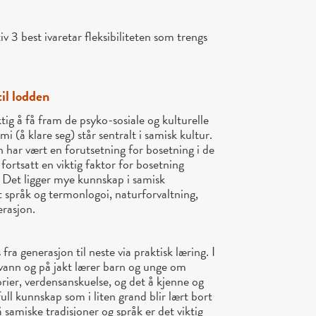
 3 best ivaretar fleksibiliteten som trengs
til lodden
ig å få fram de psyko-sosiale og kulturelle
 (å klare seg) står sentralt i samisk kultur.
 har vært en forutsetning for bosetning i de
ortsatt en viktig faktor for bosetning
. Det ligger mye kunnskap i samisk
t språk og termonlogoi, naturforvaltning,
erasjon.
fra generasjon til neste via praktisk læring. I
evann og på jakt lærer barn og unge om
orier, verdensanskuelse, og det å kjenne og
ull kunnskap som i liten grand blir lært bort
 samiske tradisjoner og språk er det viktig