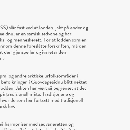
S) slår fast ved at lodden, jakt på ender og
geaidnu, er en samisk sedvane og har
olks- og menneskerett. For at lodden som en
jennom denne foreslåtte forskriften, må den
t den gjenspeiler og ivaretar den
n.
ápmi og andre arktiske urfolksområder i
r befolkningen i Guovdageaidnu blitt nektet
l lodden. Jakten har vært så begrenset at det
 på tradisjonell måte. Tradisjonene og
, hvor de som har fortsatt med tradisjonell
rsk lov.
må harmoniser med sedvaneretten og
Det er viktig at det sikres legitimitet