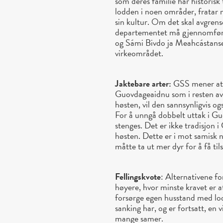
som deres familie har historisk
lodden i noen områder, fratar 
sin kultur. Om det skal avgrens
departementet må gjennomføre
og Sámi Bivdo ja Meahcástanse
virkeområdet.
Jaktebare arter:
GSS mener at 
Guovdageaidnu som i resten av 
høsten, vil den sannsynligvis 
For å unngå dobbelt uttak i G
stenges. Det er ikke tradisjon 
høsten. Dette er i mot samisk n
måtte ta ut mer dyr for å få ti
Fellingskvote
: Alternativene fo
høyere, hvor minste kravet er 
forsørge egen husstand med lod
sanking har, og er fortsatt, en
mange samer.