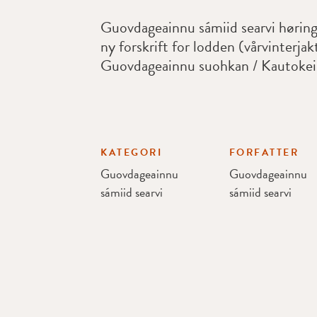
Guovdageainnu sámiid searvi hørings
ny forskrift for lodden (vårvinterjak
Guovdageainnu suohkan / Kautoke
KATEGORI
FORFATTER
Guovdageainnu
Guovdageainnu
sámiid searvi
sámiid searvi