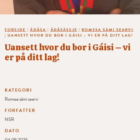
FORSIDE
|
ÅDÅSA
|
ÅDÅSÁSSJE
|
ROMSSA SÁMI SEARVI
|
UANSETT HVOR DU BOR I GÁISI – VI ER PÅ DITT LAG!
Uansett hvor du bor i Gáisi – vi
er på ditt lag!
KATEGORI
Romssa sámi searvi
FORFATTER
NSR
DATO
04.09.2025