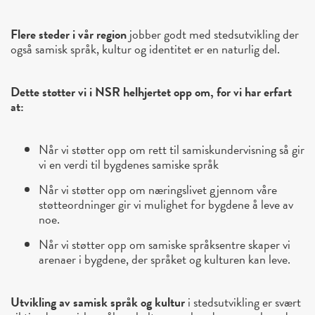
Flere steder i vår region
jobber godt med stedsutvikling der
også samisk språk, kultur og identitet er en naturlig del.
Dette støtter vi i NSR helhjertet opp om, for vi har erfart
at:
Når vi støtter opp om rett til samiskundervisning så gir
vi en verdi til bygdenes samiske språk
Når vi støtter opp om næringslivet gjennom våre
støtteordninger gir vi mulighet for bygdene å leve av
noe.
Når vi støtter opp om samiske språksentre skaper vi
arenaer i bygdene, der språket og kulturen kan leve.
Utvikling av samisk språk og kultur
i stedsutvikling er svært