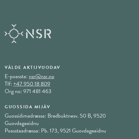
VÁLDE AKTIJVUODAV
E-poassta:
nsr@nsr.no
Tlf:
+47 950 18 809
Org no: 971 481 463
GUOSSIDA MIJÁV
Guossidimadræssa: Bredbuktnesv. 50 B, 9520
Guovdageaidnu
Poasstaadræssa: Pb. 173, 9521 Guovdageaidnu