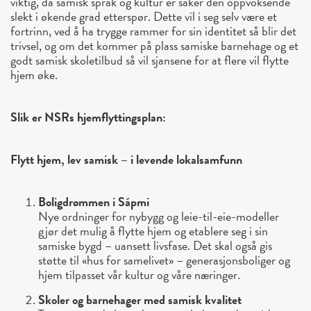
viktig, da samisk språk og kultur er saker den oppvoksende
slekt i økende grad etterspør. Dette vil i seg selv være et
fortrinn, ved å ha trygge rammer for sin identitet så blir det
trivsel, og om det kommer på plass samiske barnehage og et
godt samisk skoletilbud så vil sjansene for at flere vil flytte
hjem øke.
Slik er NSRs hjemflyttingsplan:
Flytt hjem, lev samisk – i levende lokalsamfunn
Boligdrømmen i Sápmi
Nye ordninger for nybygg og leie-til-eie-modeller
gjør det mulig å flytte hjem og etablere seg i sin
samiske bygd – uansett livsfase. Det skal også gis
støtte til «hus for samelivet» – generasjonsboliger og
hjem tilpasset vår kultur og våre næringer.
Skoler og barnehager med samisk kvalitet