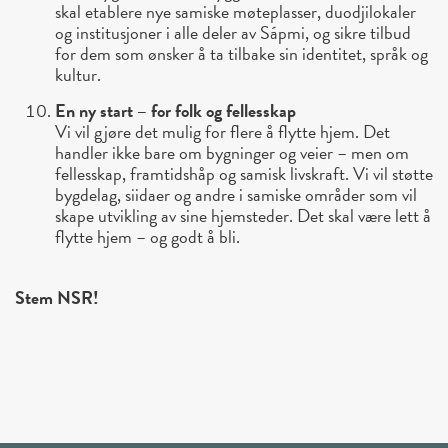
skal etablere nye samiske møteplasser, duodjilokaler
og institusjoner i alle deler av Sápmi, og sikre tilbud
for dem som ønsker å ta tilbake sin identitet, språk og
kultur.
En ny start – for folk og fellesskap
Vi vil gjøre det mulig for flere å flytte hjem. Det
handler ikke bare om bygninger og veier – men om
fellesskap, framtidshåp og samisk livskraft. Vi vil støtte
bygdelag, siidaer og andre i samiske områder som vil
skape utvikling av sine hjemsteder. Det skal være lett å
flytte hjem – og godt å bli.
Stem NSR!