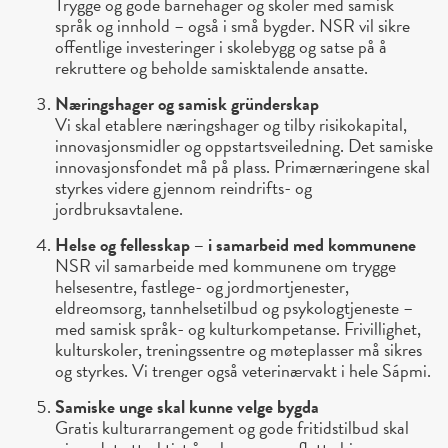
Trygge og gode barnehager og skoler med samisk
språk og innhold – også i små bygder. NSR vil sikre
offentlige investeringer i skolebygg og satse på å
rekruttere og beholde samisktalende ansatte.
Næringshager og samisk gründerskap
Vi skal etablere næringshager og tilby risikokapital,
innovasjonsmidler og oppstartsveiledning. Det samiske
innovasjonsfondet må på plass. Primærnæringene skal
styrkes videre gjennom reindrifts- og
jordbruksavtalene.
Helse og fellesskap – i samarbeid med kommunene
NSR vil samarbeide med kommunene om trygge
helsesentre, fastlege- og jordmortjenester,
eldreomsorg, tannhelsetilbud og psykologtjeneste –
med samisk språk- og kulturkompetanse. Frivillighet,
kulturskoler, treningssentre og møteplasser må sikres
og styrkes. Vi trenger også veterinærvakt i hele Sápmi.
Samiske unge skal kunne velge bygda
Gratis kulturarrangement og gode fritidstilbud skal