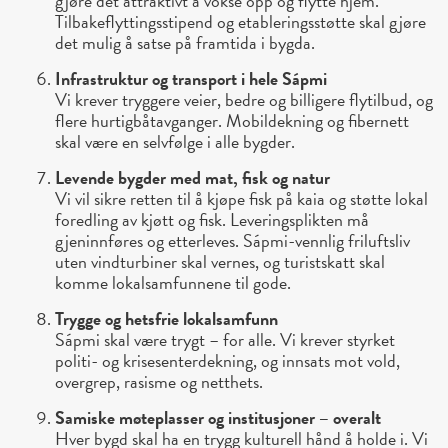
gjøre det attraktivt å vokse opp og flytte hjem.
Tilbakeflyttingsstipend og etableringsstøtte skal gjøre
det mulig å satse på framtida i bygda.
Infrastruktur og transport i hele Sápmi
Vi krever tryggere veier, bedre og billigere flytilbud, og
flere hurtigbåtavganger. Mobildekning og fibernett
skal være en selvfølge i alle bygder.
Levende bygder med mat, fisk og natur
Vi vil sikre retten til å kjøpe fisk på kaia og støtte lokal
foredling av kjøtt og fisk. Leveringsplikten må
gjeninnføres og etterleves. Sápmi-vennlig friluftsliv
uten vindturbiner skal vernes, og turistskatt skal
komme lokalsamfunnene til gode.
Trygge og hetsfrie lokalsamfunn
Sápmi skal være trygt – for alle. Vi krever styrket
politi- og krisesenterdekning, og innsats mot vold,
overgrep, rasisme og netthets.
Samiske møteplasser og institusjoner – overalt
Hver bygd skal ha en trygg kulturell hånd å holde i. Vi