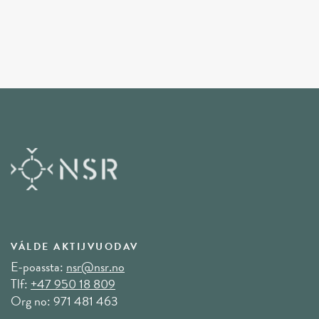
VÁLDE AKTIJVUODAV
E-poassta:
nsr@nsr.no
Tlf:
+47 950 18 809
Org no: 971 481 463