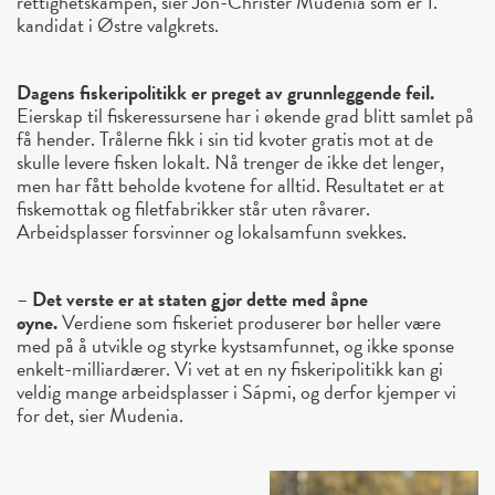
rettighetskampen, sier Jon-Christer Mudenia som er 1.
kandidat i Østre valgkrets.
Dagens fiskeripolitikk er preget av grunnleggende feil.
Eierskap til fiskeressursene har i økende grad blitt samlet på
få hender. Trålerne fikk i sin tid kvoter gratis mot at de
skulle levere fisken lokalt. Nå trenger de ikke det lenger,
men har fått beholde kvotene for alltid. Resultatet er at
fiskemottak og filetfabrikker står uten råvarer.
Arbeidsplasser forsvinner og lokalsamfunn svekkes.
–
Det verste er at staten gjør dette med åpne
øyne.
Verdiene som fiskeriet produserer bør heller være
med på å utvikle og styrke kystsamfunnet, og ikke sponse
enkelt-milliardærer. Vi vet at en ny fiskeripolitikk kan gi
veldig mange arbeidsplasser i Sápmi, og derfor kjemper vi
for det, sier Mudenia.