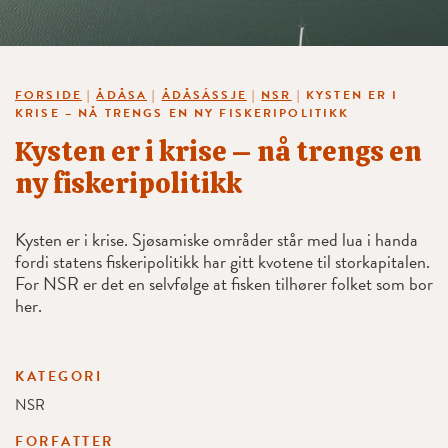
FORSIDE
|
ÅDÅSA
|
ÅDÅSÁSSJE
|
NSR
|
KYSTEN ER I
KRISE – NÅ TRENGS EN NY FISKERIPOLITIKK
Kysten er i krise – nå trengs en
ny fiskeripolitikk
Kysten er i krise. Sjøsamiske områder står med lua i handa
fordi statens fiskeripolitikk har gitt kvotene til storkapitalen.
For NSR er det en selvfølge at fisken tilhører folket som bor
her.
KATEGORI
NSR
FORFATTER