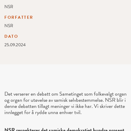
NSR
FORFATTER
NSR
DATO
25.09.2024
Det verserer en debatt om Sametinget som folkevalgt organ
og organ for utøvelse av samisk selvbestemmelse. NSR blir i
denne debatten tillagt meninger vi ikke har. Vi skriver dette
innlegget for å rydde unna enhver tvil.
NSR respekterer det samiske demokratiet hundre prosent,