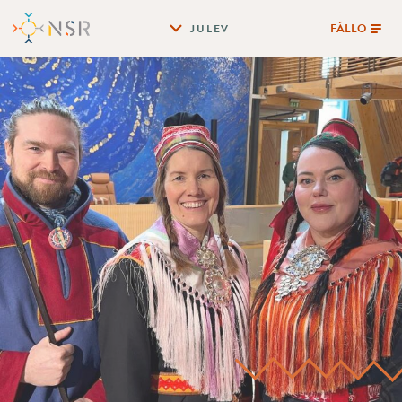
FÁLLO
JULEV