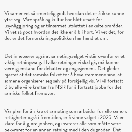
Vi samer vet så smertelig godt hvordan det er å ikke kunne
ytre seg. Våre språk og kultur har blitt utsatt for
usynliggjøring og er tilnærmet utslettet i enkelte områder.
Vi vet så godt hvordan det ikke er å bli hørt. Vi vet det, for
det er det fornorskningspolitikken har handlet om.
Det innebærer også at sametingsvalget vi står ovenfor er et
viktig retningsvalg. Hvilke retninger vi skal gå, må kunne
være gjenstand for debatter og engasjement. Det gleder
hjertet at det samiske folket tør å heve stemmene sine, at
samene organiserer seg selv på forskjellig vis. Vi vil fortsatt
tilby alle våre krefter fra NSR for å fortsatt jobbe for det
samiske folket fremover.
Vår plan for å sikre et sameting som arbeider for alle samers
rettigheter også i fremtiden, er å vinne valget i 2025. Vi er
klare for å gjøre jobben, og inviterer alle som måtte være
bekymret for en annen retning med i den dugnaden. Det