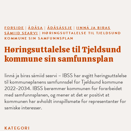
FORSIDE
|
ÅDÅSA
|
ÅDÅSÁSSJE
|
IINNÁ JA BIRAS
SÁMIID SEARVI
|
HØRINGSUTTALELSE TIL TJELDSUND
KOMMUNE SIN SAMFUNNSPLAN
Høringsuttalelse til Tjeldsund
kommune sin samfunnsplan
Iinná ja biras sámiid searvi – IBSS har avgitt høringsuttalelse
til kommuneplanens samfunnsdel for Tjeldsund kommune
2022–2034. IBSS berømmer kommunen for forarbeidet
med samfunnsplanen, og mener at det er positivt at
kommunen har avholdt innspillsmøte for representanter for
samiske interesser.
KATEGORI