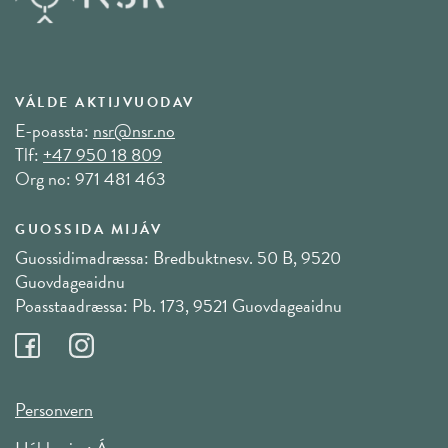
VÁLDE AKTIJVUODAV
E-poassta:
nsr@nsr.no
Tlf:
+47 950 18 809
Org no: 971 481 463
GUOSSIDA MIJÁV
Guossidimadræssa: Bredbuktnesv. 50 B, 9520
Guovdageaidnu
Poasstaadræssa: Pb. 173, 9521 Guovdageaidnu
Personvern