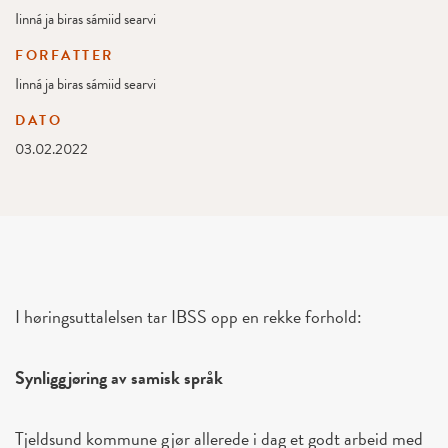
Iinná ja biras sámiid searvi
FORFATTER
Iinná ja biras sámiid searvi
DATO
03.02.2022
I høringsuttalelsen tar IBSS opp en rekke forhold:
Synliggjøring av samisk språk
Tjeldsund kommune gjør allerede i dag et godt arbeid med