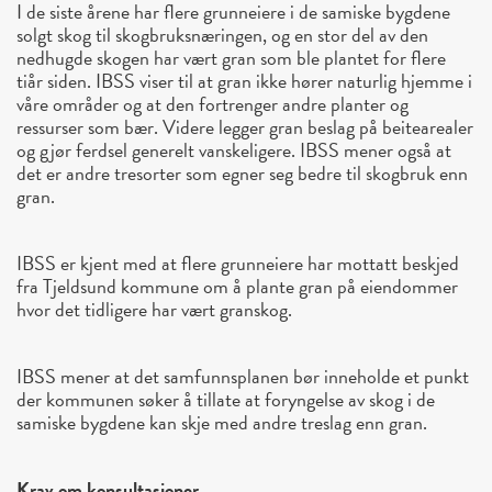
I de siste årene har flere grunneiere i de samiske bygdene
solgt skog til skogbruksnæringen, og en stor del av den
nedhugde skogen har vært gran som ble plantet for flere
tiår siden. IBSS viser til at gran ikke hører naturlig hjemme i
våre områder og at den fortrenger andre planter og
ressurser som bær. Videre legger gran beslag på beitearealer
og gjør ferdsel generelt vanskeligere. IBSS mener også at
det er andre tresorter som egner seg bedre til skogbruk enn
gran.
IBSS er kjent med at flere grunneiere har mottatt beskjed
fra Tjeldsund kommune om å plante gran på eiendommer
hvor det tidligere har vært granskog.
IBSS mener at det samfunnsplanen bør inneholde et punkt
der kommunen søker å tillate at foryngelse av skog i de
samiske bygdene kan skje med andre treslag enn gran.
Krav om konsultasjoner