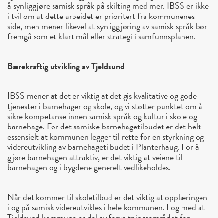
å synliggjøre samisk språk på skilting med mer. IBSS er ikke
i tvil om at dette arbeidet er prioritert fra kommunenes
side, men mener likevel at synliggjøring av samisk språk bør
fremgå som et klart mål eller strategi i samfunnsplanen.
Bærekraftig utvikling av Tjeldsund
IBSS mener at det er viktig at det gis kvalitative og gode
tjenester i barnehager og skole, og vi støtter punktet om å
sikre kompetanse innen samisk språk og kultur i skole og
barnehage. For det samiske barnehagetilbudet er det helt
essensielt at kommunen legger til rette for en styrkning og
videreutvikling av barnehagetilbudet i Planterhaug. For å
gjøre barnehagen attraktiv, er det viktig at veiene til
barnehagen og i bygdene generelt vedlikeholdes.
Når det kommer til skoletilbud er det viktig at opplæringen
i og på samisk videreutvikles i hele kommunen. I og med at
Tjeldsund kommune er del av forvaltningsområdet for