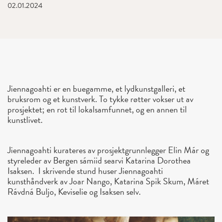
02.01.2024
Jiennagoahti er en buegamme, et lydkunstgalleri, et
bruksrom og et kunstverk. To tykke røtter vokser ut av
prosjektet; en rot til lokalsamfunnet, og en annen til
kunstlivet.
Jiennagoahti kurateres av prosjektgrunnlegger Elin Már og
styreleder av Bergen sámiid searvi Katarina Dorothea
Isaksen. I skrivende stund huser Jiennagoahti
kunsthåndverk av Joar Nango, Katarina Spik Skum, Máret
Rávdná Buljo, Keviselie og Isaksen selv.