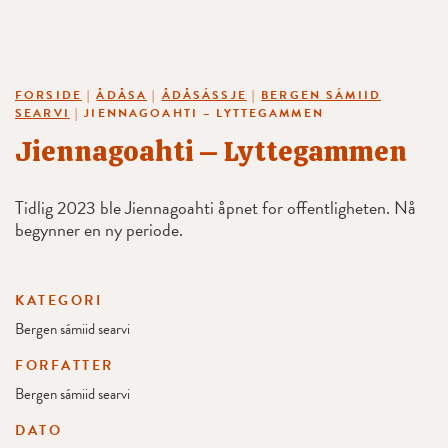
FORSIDE
|
ÅDÅSA
|
ÅDÅSÁSSJE
|
BERGEN SÁMIID
SEARVI
|
JIENNAGOAHTI – LYTTEGAMMEN
Jiennagoahti – Lyttegammen
Tidlig 2023 ble Jiennagoahti åpnet for offentligheten. Nå
begynner en ny periode.
KATEGORI
Bergen sámiid searvi
FORFATTER
Bergen sámiid searvi
DATO