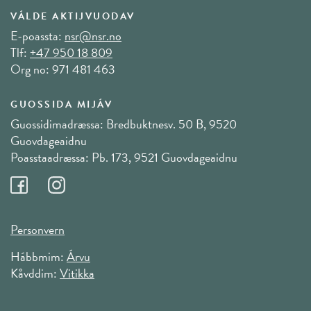
VÁLDE AKTIJVUODAV
E-poassta:
nsr@nsr.no
Tlf:
+47 950 18 809
Org no: 971 481 463
GUOSSIDA MIJÁV
Guossidimadræssa: Bredbuktnesv. 50 B, 9520
Guovdageaidnu
Poasstaadræssa: Pb. 173, 9521 Guovdageaidnu
Personvern
Hábbmim:
Árvu
Kåvddim:
Vitikka