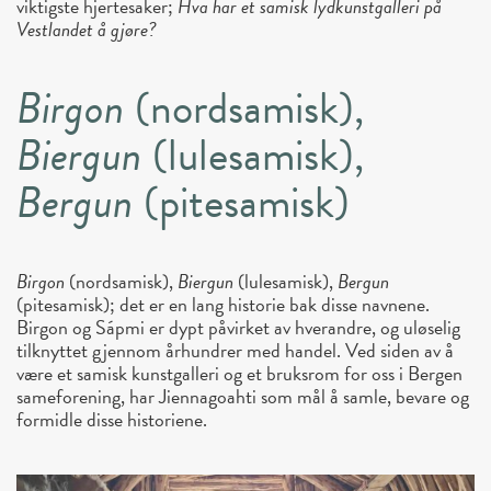
viktigste hjertesaker;
Hva har et samisk lydkunstgalleri på
Vestlandet å gjøre?
Birgon
(nordsamisk),
Biergun
(lulesamisk),
Bergun
(pitesamisk)
Birgon
(nordsamisk),
Biergun
(lulesamisk),
Bergun
(pitesamisk); det er en lang historie bak disse navnene.
Birgon og Sápmi er dypt påvirket av hverandre, og uløselig
tilknyttet gjennom århundrer med handel. Ved siden av å
være et samisk kunstgalleri og et bruksrom for oss i Bergen
sameforening, har Jiennagoahti som mål å samle, bevare og
formidle disse historiene.