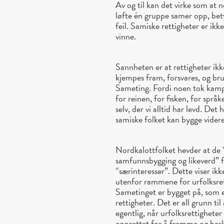
Av og til kan det virke som at 
løfte én gruppe samer opp, bet
feil. Samiske rettigheter er ikk
vinne.
Sannheten er at rettigheter ik
kjempes fram, forsvares, og bru
Sameting. Fordi noen tok kampe
for reinen, for fisken, for språk
selv, der vi alltid har levd. D
samiske folket kan bygge videre
Nordkalottfolket hevder at de “
samfunnsbygging og likeverd” f
“særinteresser”. Dette viser ikk
utenfor rammene for urfolksret
Sametinget er bygget på, som 
rettigheter. Det er all grunn ti
egentlig, når urfolksrettighete
opprettet for å fremme og bes