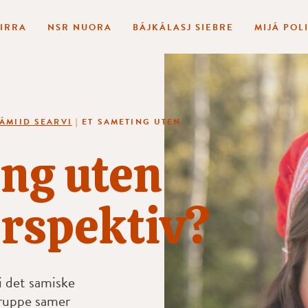
BIRRA
NSR NUORA
BÁJKÁLASJ SIEBRE
MIJÁ POL
SÁMIID SEARVI
|
ET SAMETING UTEN
ng uten
rspektiv?
i det samiske
gruppe samer