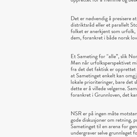
Det er nødvendig å presisere a
distriktsråd eller et parallelt S
folket er anerkjent som urfolk, 
dem, forankret i både norsk lov 
Et Sameting for “alle”, slik Nor
Men når urfolksperspektivet mi
fra det det faktisk er opprettet
at Sametinget enkelt kan omgjør
lokale prioriteringer, bare det s
dette er å villede velgerne. Sa
forankret i Grunnloven, det kan
NSR er på ingen måte motstande
gode diskusjoner om retning, p
Sametinget til en arena for gener
undergraver selve grunnlaget fo