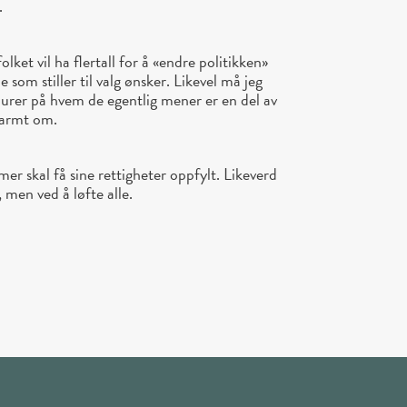
.
olket vil ha flertall for å «endre politikken»
e som stiller til valg ønsker. Likevel må jeg
lurer på hvem de egentlig mener er en del av
 varmt om.
mer skal få sine rettigheter oppfylt. Likeverd
 men ved å løfte alle.