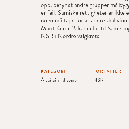
opp, betyr at andre grupper må byg
er feil. Samiske rettigheter er ikke e
noen må tape for at andre skal vinne
Marit Kemi, 2. kandidat til Sametin
NSR i Nordre valgkrets.
KATEGORI
FORFATTER
Álttá sámiid searvi
NSR