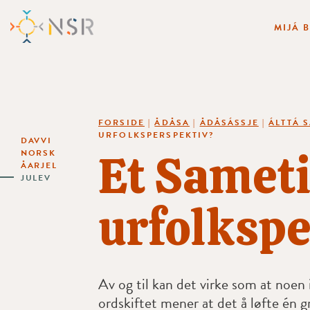
MIJÁ 
FORSIDE
|
ÅDÅSA
|
ÅDÅSÁSSJE
|
ÁLTTÁ 
URFOLKSPERSPEKTIV?
DAVVI
Et Sameti
NORSK
ÅARJEL
JULEV
urfolkspe
Av og til kan det virke som at noen 
ordskiftet mener at det å løfte én 