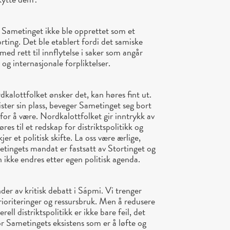
t Sametinget ikke ble opprettet som et
torting. Det ble etablert fordi det samiske
med rett til innflytelse i saker som angår
og internasjonale forpliktelser.
dkalottfolket ønsker det, kan høres fint ut.
ster sin plass, beveger Sametinget seg bort
 for å være. Nordkalottfolket gir inntrykk av
es til et redskap for distriktspolitikk og
kjer et politisk skifte. La oss være ærlige,
metingets mandat er fastsatt av Stortinget og
 ikke endres etter egen politisk agenda.
r av kritisk debatt i Sápmi. Vi trenger
rioriteringer og ressursbruk. Men å redusere
ell distriktspolitikk er ikke bare feil, det
r Sametingets eksistens som er å løfte og