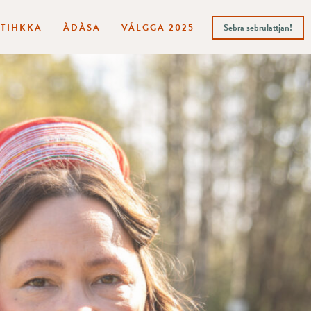
ITIHKKA
ÅDÅSA
VÁLGGA 2025
Sebra sebrulattjan!