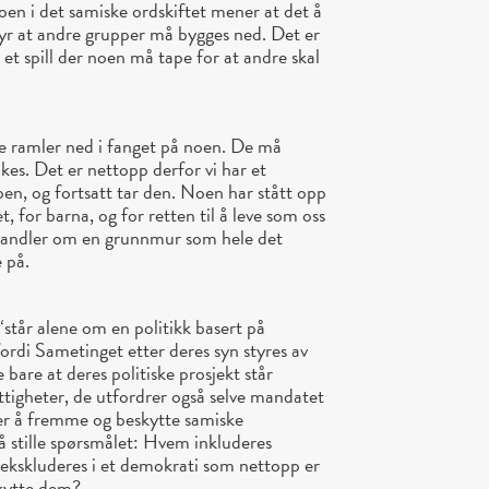
noen i det samiske ordskiftet mener at det å
yr at andre grupper må bygges ned. Det er
e et spill der noen må tape for at andre skal
ke ramler ned i fanget på noen. De må
kes. Det er nettopp derfor vi har et
n, og fortsatt tar den. Noen har stått opp
et, for barna, og for retten til å leve som oss
et handler om en grunnmur som hele det
 på.
står alene om en politikk basert på
ordi Sametinget etter deres syn styres av
e bare at deres politiske prosjekt står
tigheter, de utfordrer også selve mandatet
er å fremme og beskytte samiske
l å stille spørsmålet: Hvem inkluderes
r ekskluderes i et demokrati som nettopp er
kytte dem?