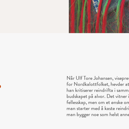
Når Ulf Tore Johansen, visepre
for Nordkalottfolket, hevder a
?
han kritiserer reindrifta i samm
budskapet på alvor. Det vitner 
fellesskap, men om et ønske om
man starter med å kaste reindr
man bygger noe som helst annet