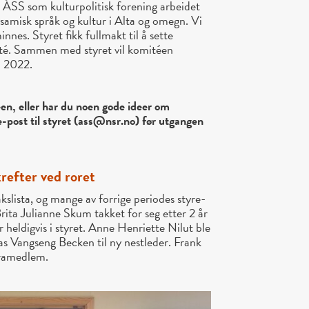
 ÁSS som kulturpolitisk forening arbeidet
v samisk språk og kultur i Alta og omegn. Vi
innes. Styret fikk fullmakt til å sette
é. Sammen med styret vil komitéen
n 2022.
téen, eller har du noen gode ideer om
e-post til styret (ass@nsr.no) før utgangen
refter ved roret
slista, og mange av forrige periodes styre-
ita Julianne Skum takket for seg etter 2 år
 heldigvis i styret. Anne Henriette Nilut ble
eas Vangseng Becken til ny nestleder. Frank
varamedlem.