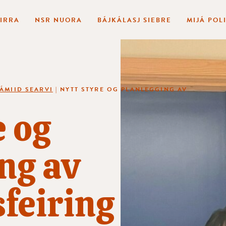
BIRRA
NSR NUORA
BÁJKÁLASJ SIEBRE
MIJÁ POL
SÁMIID SEARVI
|
NYTT STYRE OG PLANLEGGING AV
e og
ng av
feiring