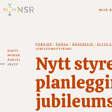
MIJÁ 
FORSIDE
|
ÅDÅSA
|
ÅDÅSÁSSJE
|
ÁLTTÁ 
JUBILEUMSFEIRING
DAVVI
Nytt styr
NORSK
ÅARJEL
JULEV
planleggi
jubileums