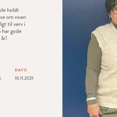
ble holdt
ese om noen
t til verv i
u har gode
 år!
DATO
i
16.11.2021