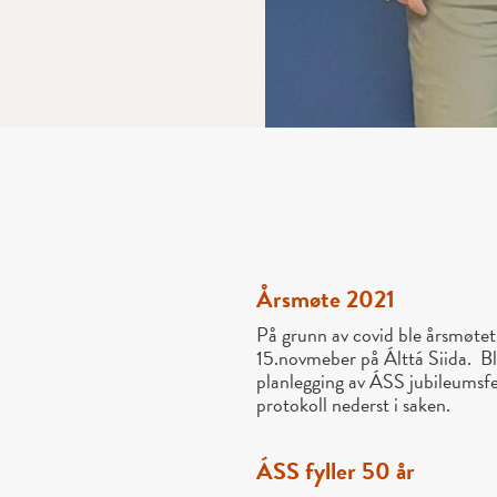
Årsmøte 2021
På grunn av covid ble årsmøte
15.novmeber på Álttá Siida. Bl
planlegging av ÁSS jubileumsfei
protokoll nederst i saken.
ÁSS fyller 50 år