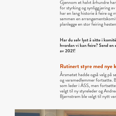
Gjennom et halvt århundre har
for styrking og synliggjøring a
har en lang historie å feire og m
sammen en arrangementskomit
planlegge en stor feiring høste
Har du selv lyst å sitte i komi
hvordan vi kan feire? Send en 
av 2021!
Rutinert styre med nye k
Årsmøtet hadde også valg på sak
og varamedlemmer fortsatte. Br
som leder i ÁSS, men fortsetter
valgt til ny styreleder og Andr
Bjørnstrøm ble valgt til nytt 