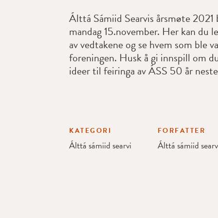
Álttá Sámiid Searvis årsmøte 2021 
mandag 15.november. Her kan du l
av vedtakene og se hvem som ble valg
foreningen. Husk å gi innspill om d
ideer til feiringa av ÁSS 50 år neste
KATEGORI
FORFATTER
Álttá sámiid searvi
Álttá sámiid searv