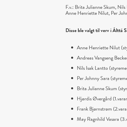
F.v.: Brita Julianne Skum, Nil
Anne Henriette Nilut, Per Joh
Disse ble valgt til verv i Álttá 
Anne Henriette Nilut (s
Andreas Vangseng Becken
Nils Isak Lantto (styre
Per Johnny Sara (styre
Brita Julianne Skum (st
Hjørdis Øvergård (1.va
Frank Bjørnstrøm (2.va
May Ragnhild Vasara (3