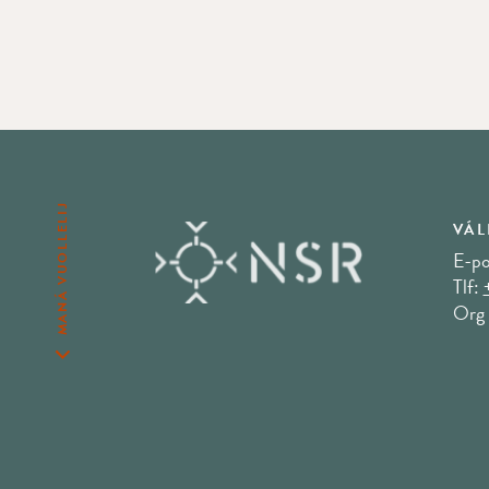
MANÁ VUOLLELIJ
VÁL
E-po
Tlf:
Org 