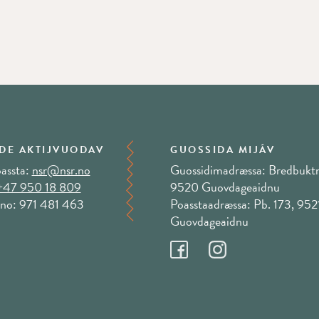
DE AKTIJVUODAV
GUOSSIDA MIJÁV
assta:
nsr@nsr.no
Guossidimadræssa: Bredbuktn
+47 950 18 809
9520 Guovdageaidnu
no: 971 481 463
Poasstaadræssa: Pb. 173, 952
Guovdageaidnu