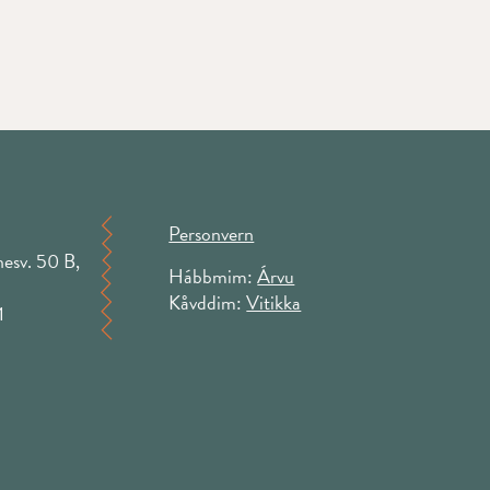
Personvern
esv. 50 B,
Hábbmim:
Árvu
Kåvddim:
Vitikka
1