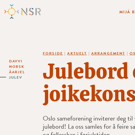
MIJÁ 
FORSIDE
|
AKTUELT
|
ARRANGEMENT
|
OS
Julebord 
DAVVI
NORSK
ÅARJEL
JULEV
joikekons
Oslo sameforening inviterer deg til v
julebord! La oss samles for å feire s
og fellesskap i førjulstiden.