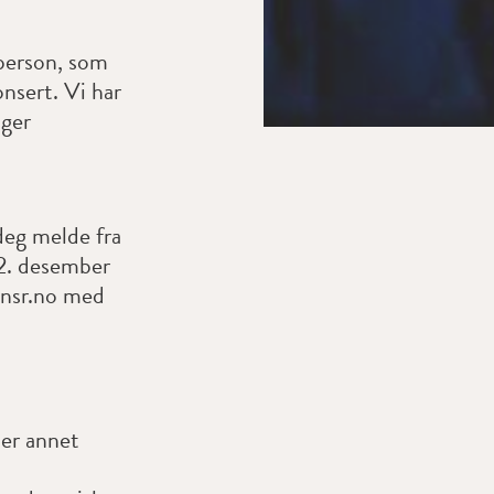
 person, som
nsert. Vi har
nger
eg melde fra
 2. desember
@nsr.no med
ler annet