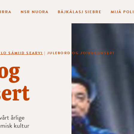
BIRRA
NSR NUORA
BÁJKÁLASJ SIEBRE
MIJÁ POL
LO SÁMIID SEARVI
|
JULEBORD OG JOIKEKONSERT
og
ert
årt årlige
amisk kultur