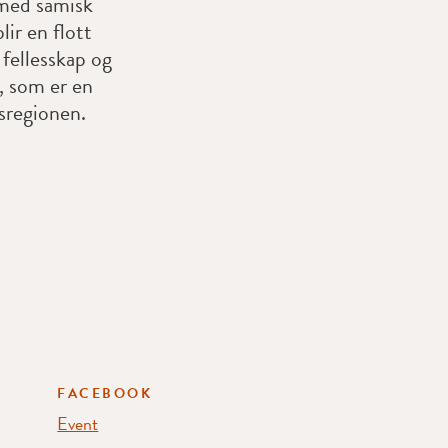
 med samisk
lir en flott
 fellesskap og
s, som er en
sregionen.
FACEBOOK
Event