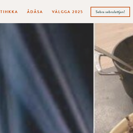
ITIHKKA
ÅDÅSA
VÁLGGA 2025
Sebra sebrulattjan!