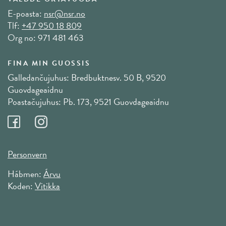
E-poasta:
nsr@nsr.no
Tlf:
+47 950 18 809
Org no: 971 481 463
FINA MIN GUOSSIS
Galledančujuhus: Bredbuktnesv. 50 B, 9520
Guovdageaidnu
Poastačujuhus: Pb. 173, 9521 Guovdageaidnu
Personvern
Hábmen:
Árvu
Koden:
Vitikka