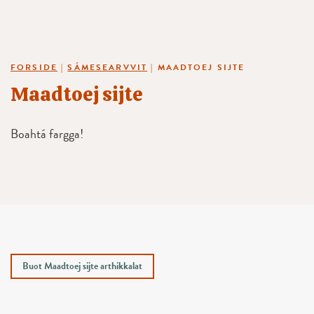
FORSIDE
|
SÁMESEARVVIT
|
MAADTOEJ SIJTE
Maadtoej sijte
Boahtá fargga!
Buot Maadtoej sijte arthikkalat