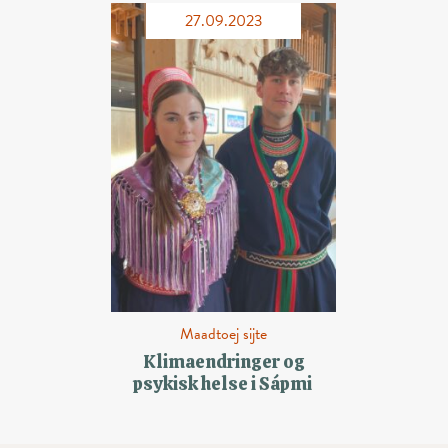
27.09.2023
Maadtoej sijte
Klimaendringer og
psykisk helse i Sápmi