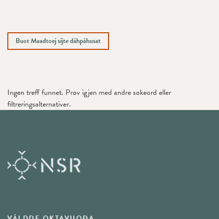
Buot Maadtoej sijte dáhpáhusat
Ingen treff funnet. Prøv igjen med andre søkeord eller
filtreringsalternativer.
VÁLDDE OKTAVUOĐA