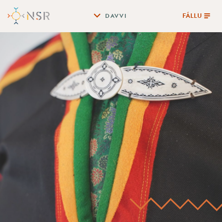
FÁLLU
DAVVI