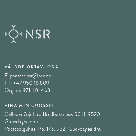
VÁLDDE OKTAVUOĐA
E-poasta:
nsr@nsr.no
Tlf:
+47 950 18 809
Org no: 971 481 463
FINA MIN GUOSSIS
Galledančujuhus: Bredbuktnesv. 50 B, 9520
Guovdageaidnu
Poastačujuhus: Pb. 173, 9521 Guovdageaidnu