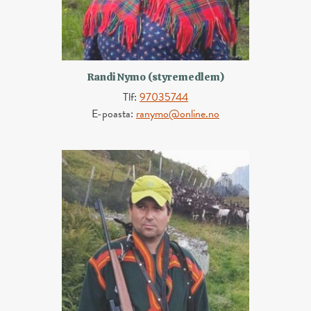
Randi Nymo (styremedlem)
Tlf:
97035744
E-poasta:
ranymo@online.no