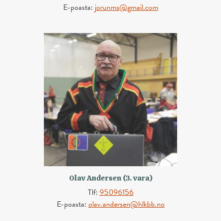
E-poasta:
jorunms@gmail.com
Olav Andersen (3. vara)
Tlf:
95096156
E-poasta:
olav.andersen@hlkbb.no