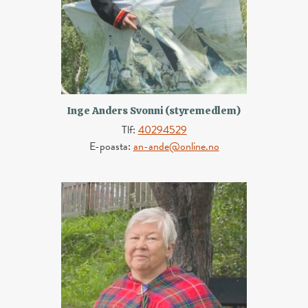
Inge Anders Svonni (styremedlem)
Tlf:
40294529
E-poasta:
an-ande@online.no