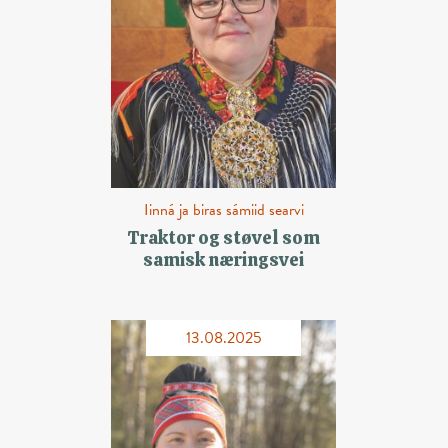
Iinná ja biras sámiid searvi
Traktor og støvel som
samisk næringsvei
13.08.2025