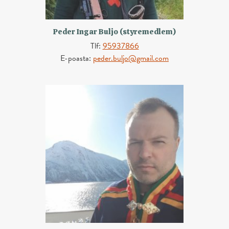
Peder Ingar Buljo (styremedlem)
Tlf:
95937866
E-poasta:
peder.buljo@gmail.com