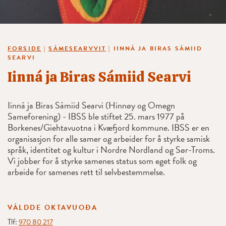
FORSIDE
|
SÁMESEARVVIT
|
IINNÁ JA BIRAS SÁMIID
SEARVI
Iinná ja Biras Sámiid Searvi
Iinná ja Biras Sámiid Searvi (Hinnøy og Omegn
Sameforening) - IBSS ble stiftet 25. mars 1977 på
Borkenes/Giehtavuotna i Kvæfjord kommune. IBSS er en
organisasjon for alle samer og arbeider for å styrke samisk
språk, identitet og kultur i Nordre Nordland og Sør-Troms.
Vi jobber for å styrke samenes status som eget folk og
arbeide for samenes rett til selvbestemmelse.
VÁLDDE OKTAVUOĐA
Tlf:
970 80 217