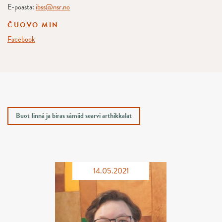
E-poasta:
ibss@nsr.no
ČUOVO MIN
Facebook
Buot Iinná ja biras sámiid searvi arthikkalat
14.05.2021