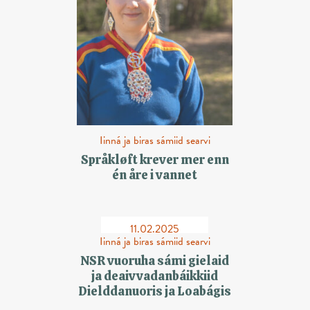
Iinná ja biras sámiid searvi
Språkløft krever mer enn
én åre i vannet
11.02.2025
Iinná ja biras sámiid searvi
NSR vuoruha sámi gielaid
ja deaivvadanbáikkiid
Dielddanuoris ja Loabágis