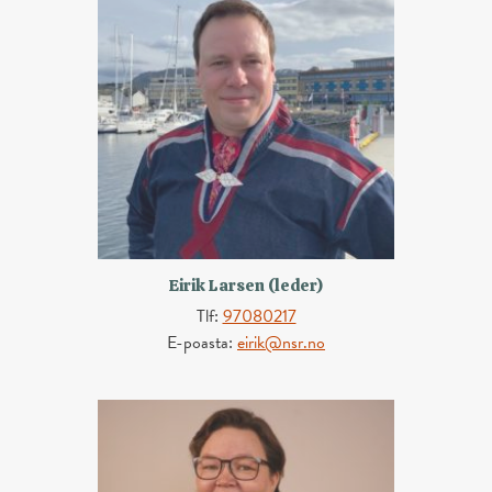
Eirik Larsen (leder)
Tlf:
97080217
E-poasta:
eirik@nsr.no