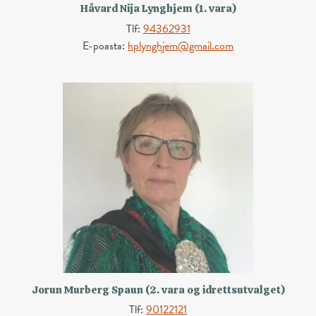
Håvard Nija Lynghjem (1. vara)
Tlf:
94362931
E-poasta:
hplynghjem@gmail.com
Jorun Murberg Spaun (2. vara og idrettsutvalget)
Tlf:
90122121