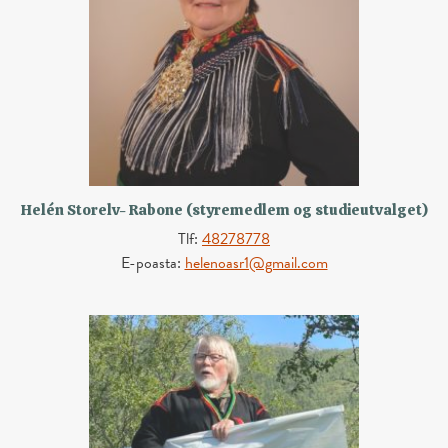
Helén Storelv- Rabone (styremedlem og studieutvalget)
Tlf:
48278778
E-poasta:
helenoasr1@gmail.com