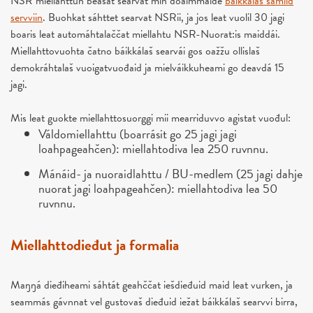
NSR miellahttun beasat searvat min doaimmaide
báikkálaš sámiid
servviin
. Buohkat sáhttet searvat NSRii, ja jos leat vuolil 30 jagi
boaris leat automáhtalaččat miellahtu NSR-Nuorat:is maiddái.
Miellahttovuohta čatno báikkálaš searvái gos oažžu ollislaš
demokráhtalaš vuoigatvuođaid ja mielváikkuheami go deavdá 15
jagi.
Mis leat guokte miellahttosuorggi mii mearriduvvo agistat vuođul:
Váldomiellahttu (boarrásit go 25 jagi jagi
loahpageahčen): miellahtodiva lea 250 ruvnnu.
Mánáid- ja nuoraidlahttu / BU-medlem (25 jagi dahje
nuorat jagi loahpageahčen): miellahtodiva lea 50
ruvnnu.
Miellahttodieđut ja formalia
Maŋŋá dieđiheami sáhtát geahččat iešdieđuid maid leat vurken, ja
seammás gávnnat vel gustovaš dieđuid iežat báikkálaš searvvi birra,