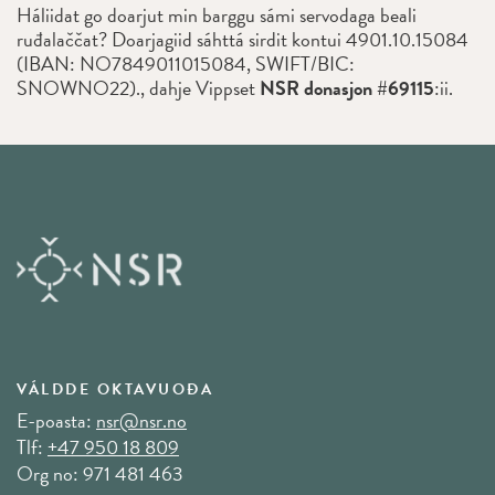
Háliidat go doarjut min barggu sámi servodaga beali
ruđalaččat? Doarjagiid sáhttá sirdit kontui 4901.10.15084
(IBAN: NO7849011015084, SWIFT/BIC:
SNOWNO22)., dahje Vippset
NSR donasjon #69115
:ii.
VÁLDDE OKTAVUOĐA
E-poasta:
nsr@nsr.no
Tlf:
+47 950 18 809
Org no: 971 481 463