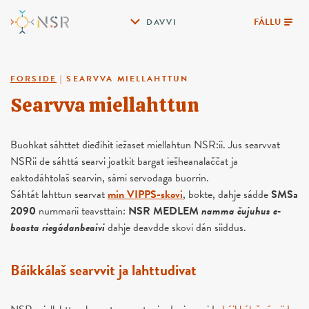
FÁLLU
DAVVI
FORSIDE
|
SEARVVA MIELLAHTTUN
Searvva miellahttun
Buohkat sáhttet dieđihit iežaset miellahtun NSR:ii. Jus searvvat
NSRii de sáhttá searvi joatkit bargat iešheanalaččat ja
eaktodáhtolaš searvin, sámi servodaga buorrin.
Sáhtát lahttun searvat
min VIPPS-skovi
, bokte, dahje sádde
SMSa
2090
nummarii teavsttain:
NSR MEDLEM
namma čujuhus e-
boasta riegádanbeaivi
dahje deavdde skovi dán siiddus.
Báikkálaš searvvit ja lahttudivat