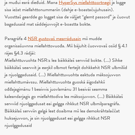
ja muđui eará dieđuid. Mana
HyperSys miellahttoortnegii
ja logge
sisa iežat miellahttonummariin (dahje e-boastačujuhusain).
Vuosttaš geardde go logget sisa de váljjet “glemt passord” ja čuovut
bagadusaid mat sáddejuvvojit e-boastta bokte.
Paragráfa 4
NSR gustovaš mearrádusain
mii mudde
organisašuvnna miellahttovuođa. Mii bájuhit čuovvovaš osiid § 4.1
rájes §4.3 rádjái:
Miellahttuvuohta NSR:s lea báikkálaš servviid bokte. (...) Sihke
báikkálaš searvvit ja eaŋkil olbmot fertejit dohkkehit NSR ulbmiliid
ja njuolggadusaid. (...) Miellahttuvuohta eaktuda máksojuvvon
miellahttumávssu. Miellahttuvuohta guoská áigodahkii
ođđajagimánu 1 beaivvis juovlamánu 31 beaivái seamma
kaleandarjagis go miellahttodiva lea máksojuvvon. (...) Báikkálaš
servviid njuolggadusat eai galgga rihkkut NSR ulbmilparagráfa.
Báikkálaš servviin galgá leat doaibma mii lea demokráhtalaččat
huksejuvvon, ja sin njuolggadusat eai galgga rihkkut NSR
njuolggadusaid