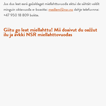
Jus dus leat eará gažaldagat miellahttuvuođa ektui de sáhtát valdit
minguin oktavuođa e-boastta:
medlem@nsr.no
dahje telefuvnna:
+47 950 18 809 bokte.
Giitu go leat miellahttu! Mii doaivut du oažžut
ilu ja ávkki NSR miellahttovuođas