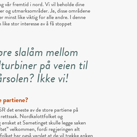
g vår fremtid i nord. Vi vil beholde dine
ier og utmarksområder. Ja, disse områdene
er minst like viktig for alle andre. I denne
 like stor interesse av å få stoppet
jøre slalåm mellom
turbiner på veien til
årsolen? Ikke vi!
e partiene?
R det eneste av de store partiene på
 rettssak. Nordkalottfolket og
 ønsket at Sametinget skulle legge saken
tet” velkommen, fordi regjeringen alt
lket har også varslet at de vil trekke anken