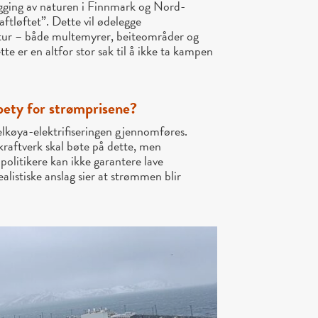
bygging av naturen i Finnmark og Nord-
ftløftet”. Dette vil ødelegge
ltur – både multemyrer, beiteområder og
tte er en altfor stor sak til å ikke ta kampen
 bety for strømprisene?
lkøya-elektrifiseringen gjennomføres.
raftverk skal bøte på dette, men
politikere kan ikke garantere lave
ealistiske anslag sier at strømmen blir