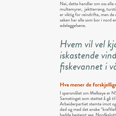
Nei, dette handler om oss alle o
multemyrer, jaktterreng, turst
er viktig for reindrifta, men de 
saken har alle som bor i nord en
ødeleggelsene.
Hvem vil vel k
iskastende vind
fiskevannet i v
Hva mener de forskjellig
I spørsmålet om Melkøya er NS
Sametinget som støttet å gå til
Arbeiderpartiet stemte imot og
død og med det ønske “kraftløf
hadde bestemt seg. Nordkalottfo