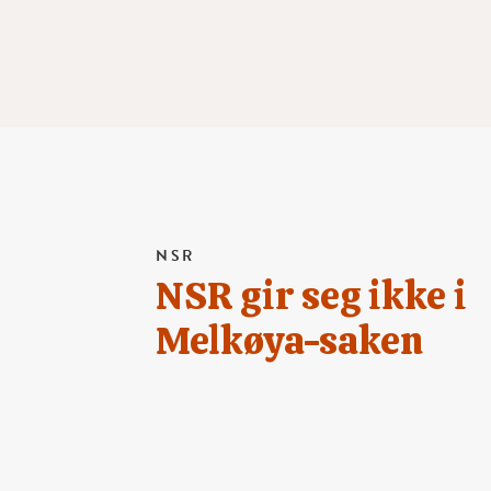
NSR
NSR gir seg ikke i
Melkøya-saken