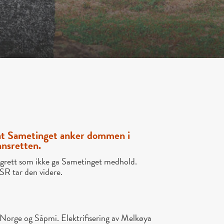
 at Sametinget anker dommen i
nnsretten.
ngrett som ikke ga Sametinget medhold.
R tar den videre.
Norge og Sápmi. Elektrifisering av Melkøya