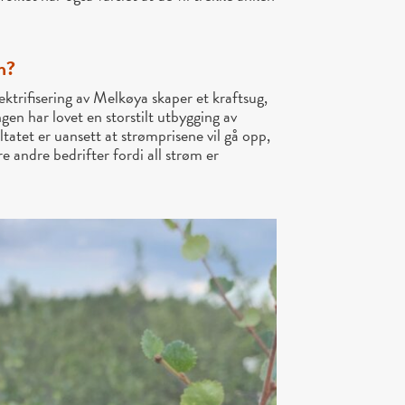
m?
trifisering av Melkøya skaper et kraftsug,
ngen har lovet en storstilt utbygging av
tatet er uansett at strømprisene vil gå opp,
re andre bedrifter fordi all strøm er