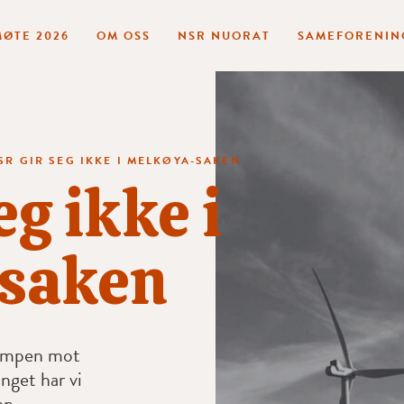
ØTE 2026
OM OSS
NSR NUORAT
SAMEFORENIN
SR GIR SEG IKKE I MELKØYA-SAKEN
eg ikke i
saken
kampen mot
nget har vi
en.