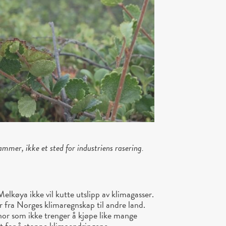
mer, ikke et sted for industriens rasering.
Melkøya ikke vil kutte utslipp av klimagasser.
er fra Norges klimaregnskap til andre land.
uinor som ikke trenger å kjøpe like mange
kt for å stoppe klimaendringene.