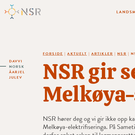
LANDSM
FORSIDE
|
AKTUELT
|
ARTIKLER
|
NSR
|
N
NSR gir s
DAVVI
NORSK
ÅARJEL
JULEV
Melkøya-
NSR hører deg og vi gir ikke opp 
Melkøya-elektrifiseringa. På Sameti
derfor anket saken til lagmannsrett