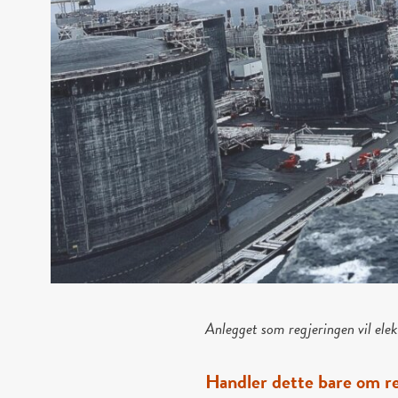
Anlegget som regjeringen vil elektr
Handler dette bare om re