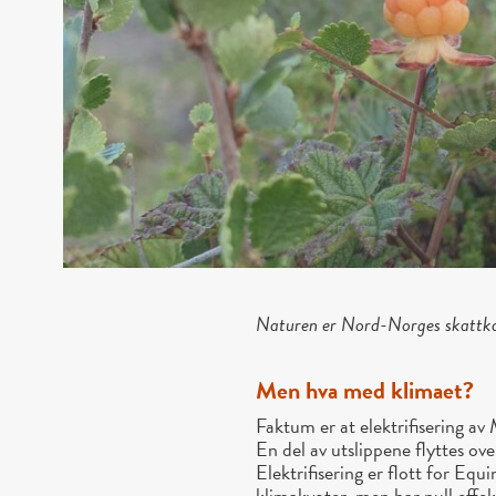
Naturen er Nord-Norges skattkam
Men hva med klimaet?
Faktum er at elektrifisering av 
En del av utslippene flyttes ov
Elektrifisering er flott for Eq
klimakvoter, men har null effe