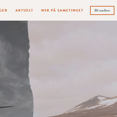
GER
AKTUELT
NSR PÅ SAMETINGET
Bli medlem