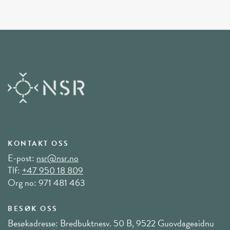
KONTAKT OSS
E-post:
nsr@nsr.no
Tlf:
+47 950 18 809
Org no: 971 481 463
BESØK OSS
Besøkadresse: Bredbuktnesv. 50 B, 9522 Guovdageaidnu