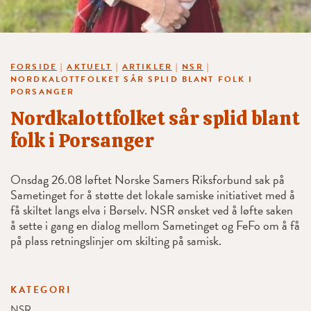
FORSIDE
|
AKTUELT
|
ARTIKLER
|
NSR
|
NORDKALOTTFOLKET SÅR SPLID BLANT FOLK I
PORSANGER
Nordkalottfolket sår splid blant
folk i Porsanger
Onsdag 26.08 løftet Norske Samers Riksforbund sak på
Sametinget for å støtte det lokale samiske initiativet med å
få skiltet langs elva i Børselv. NSR ønsket ved å løfte saken
å sette i gang en dialog mellom Sametinget og FeFo om å få
på plass retningslinjer om skilting på samisk.
KATEGORI
NSR