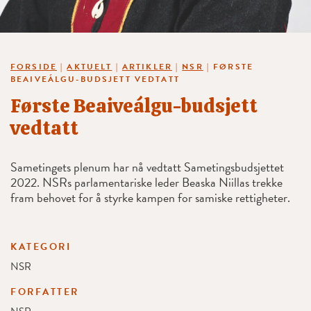
FORSIDE
|
AKTUELT
|
ARTIKLER
|
NSR
|
FØRSTE
BEAIVEÁLGU-BUDSJETT VEDTATT
Første Beaiveálgu-budsjett
vedtatt
Sametingets plenum har nå vedtatt Sametingsbudsjettet
2022. NSRs parlamentariske leder Beaska Niillas trekke
fram behovet for å styrke kampen for samiske rettigheter.
KATEGORI
NSR
FORFATTER