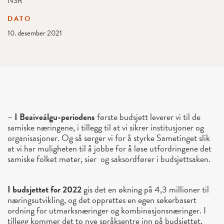
NSR
DATO
10. desember 2021
–
I Beaiveálgu-periodens
første budsjett leverer vi til de
samiske næringene, i tillegg til at vi sikrer institusjoner og
organisasjoner. Og så sørger vi for å styrke Sametinget slik
at vi har muligheten til å jobbe for å løse utfordringene det
samiske folket møter, sier og saksordfører i budsjettsaken.
I budsjettet for 2022
gis det en økning på 4,3 millioner til
næringsutvikling, og det opprettes en egen søkerbasert
ordning for utmarksnæringer og kombinasjonsnæringer. I
tillegg kommer det to nye språksentre inn på budsjettet,