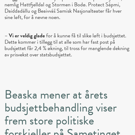
nemlig Hattfjelldal og Stormen i Bodø. Protect Sápmi,
Daiddadállu og Beaivváš Samisk Nasjonalteater får hver
sine løft, for å nevne noen.
–
Vi er veldig glade
for å kunne få til slike løft i budsjettet.
Dette kommer i tillegg til at alle som har fast post på
budsjettet får 2,4 % økning, til tross for manglende dekning
av prisvekst over statsbudsjettet.
Beaska mener at årets
budsjettbehandling viser
frem store politiske
forskjeller på Sametinget.