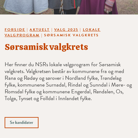
FORSIDE
|
AKTUELT
|
VALG 2025
|
LOKALE
VALGPROGRAM
|
SØRSAMISK VALGKRETS
Sørsamisk valgkrets
Her finner du NSRs lokale valgprogram for Sørsamisk
valgkrets. Valgkretsen består av kommunene fra og med
Rana og Rødøy og sørover i Nordland fylke, Trøndelag
fylke, kommunene Surnadal, Rindal og Sunndal i Møre- og
Romsdal fylke og kommunene Engerdal, Rendalen, Os,
Tolga, Tynset og Folldal i Innlandet fylke.
Se kandidater