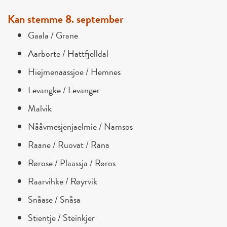
Kan stemme 8. september
Gaala / Grane
Aarborte / Hattfjelldal
Hïejmenaassjoe / Hemnes
Levangke / Levanger
Malvik
Nååvmesjenjaelmie / Namsos
Raane / Ruovat / Rana
Rørose / Plaassja / Røros
Raarvihke / Røyrvik
Snåase / Snåsa
Stïentje / Steinkjer