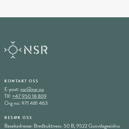
KONTAKT OSS
E-post:
nsr@nsr.no
Tlf:
+47 950 18 809
Org no: 971 481 463
BESØK OSS
Besøkadresse: Bredbuktnesv. 50 B, 9522 Guovdageaidnu