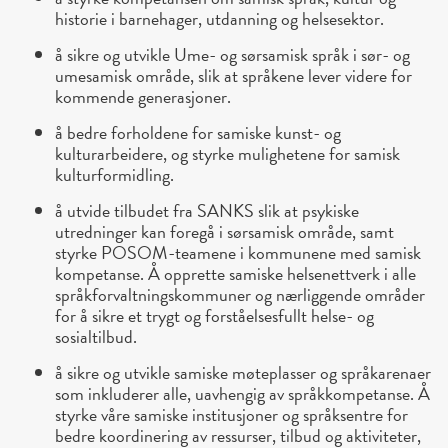
historie i barnehager, utdanning og helsesektor.
å sikre og utvikle Ume- og sørsamisk språk i sør- og
umesamisk område, slik at språkene lever videre for
kommende generasjoner.
å bedre forholdene for samiske kunst- og
kulturarbeidere, og styrke mulighetene for samisk
kulturformidling.
å utvide tilbudet fra SANKS slik at psykiske
utredninger kan foregå i sørsamisk område, samt
styrke POSOM-teamene i kommunene med samisk
kompetanse. Å opprette samiske helsenettverk i alle
språkforvaltningskommuner og nærliggende områder
for å sikre et trygt og forståelsesfullt helse- og
sosialtilbud.
å sikre og utvikle samiske møteplasser og språkarenaer
som inkluderer alle, uavhengig av språkkompetanse. Å
styrke våre samiske institusjoner og språksentre for
bedre koordinering av ressurser, tilbud og aktiviteter,