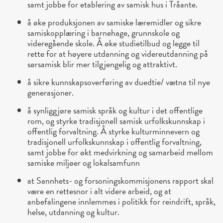
samt jobbe for etablering av samisk hus i Tråante.
å øke produksjonen av samiske læremidler og sikre
samiskopplæring i barnehage, grunnskole og
videregående skole. Å øke studietilbud og legge til
rette for at høyere utdanning og videreutdanning på
sørsamisk blir mer tilgjengelig og attraktivt.
å sikre kunnskapsoverføring av duedtie/ vætna til nye
generasjoner.
å synliggjøre samisk språk og kultur i det offentlige
rom, og styrke tradisjonell samisk urfolkskunnskap i
offentlig forvaltning. Å styrke kulturminnevern og
tradisjonell urfolkskunnskap i offentlig forvaltning,
samt jobbe for økt medvirkning og samarbeid mellom
samiske miljøer og lokalsamfunn
at Sannhets- og forsoningskommisjonens rapport skal
være en rettesnor i alt videre arbeid, og at
anbefalingene innlemmes i politikk for reindrift, språk,
helse, utdanning og kultur.