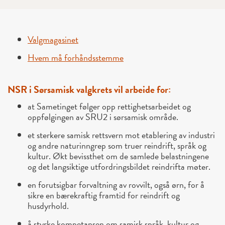
Valgmagasinet
Hvem må forhåndsstemme
NSR i Sørsamisk valgkrets vil arbeide for:
at Sametinget følger opp rettighetsarbeidet og
oppfølgingen av SRU2 i sørsamisk område.
et sterkere samisk rettsvern mot etablering av industri
og andre naturinngrep som truer reindrift, språk og
kultur. Økt bevissthet om de samlede belastningene
og det langsiktige utfordringsbildet reindrifta møter.
en forutsigbar forvaltning av rovvilt, også ørn, for å
sikre en bærekraftig framtid for reindrift og
husdyrhold.
å styrke kompetansen om samisk språk, kultur og