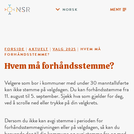
MENY
NORSK
FORSIDE
|
AKTUELT
|
VALG 2025
|
HVEM MÅ
FORHÅNDSSTEMME?
Hvem må forhåndsstemme?
Velgere som bor i kommuner med under 30 manntallsførte
kan ikke stemme på valgdagen. Du kan forhåndsstemme fra
11. august til 5. september. Sjekk hva som gjelder for deg,
ved å scrolle ned eller trykke på din valgkrets.
Dersom du ikke kan avgi stemme i perioden for
forhåndsstemmegivningen eller på valgdagen, så kan du
henvende deg til din kommune og avgi stemme fra og med