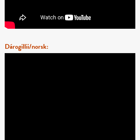
Dárogillii/norsk: