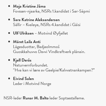
Maja Kristine Jåma
Fovssen-njaarke, NSRs 1.kandidat i Sør-Sápmi
Sara Katrine Aleksandersen
Sállir – Kvaløya, NSRs 4.kandidat i Gáisi
Ulf Ulriksen
– Motvind Øyfjellet
Máret Laila Anti
Lágesduottar, Badjeolmmoš
Guoskkahuvvo Davvi Vindkraftverk plánain.
Kjell Derås
Naturvernforbundet.
“Hva kan vi lære av Gaelpie/Kalvvatnankampen?”
Eivind Salen
Leder i Motvind Norge
NSR-leder
Runar M. Balto
leder Soptsestalleme.