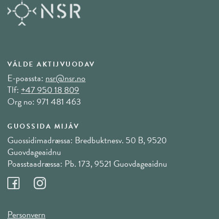
VÁLDE AKTIJVUODAV
E-poassta:
nsr@nsr.no
Tlf:
+47 950 18 809
Org no: 971 481 463
GUOSSIDA MIJÁV
Guossidimadræssa: Bredbuktnesv. 50 B, 9520
Guovdageaidnu
Poasstaadræssa: Pb. 173, 9521 Guovdageaidnu
Personvern