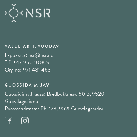
VÁLDE AKTIJVUODAV
E-poassta:
nsr@nsr.no
Tlf:
+47 950 18 809
Org no: 971 481 463
GUOSSIDA MIJÁV
Guossidimadræssa: Bredbuktnesv. 50 B, 9520
Guovdageaidnu
Poasstaadræssa: Pb. 173, 9521 Guovdageaidnu