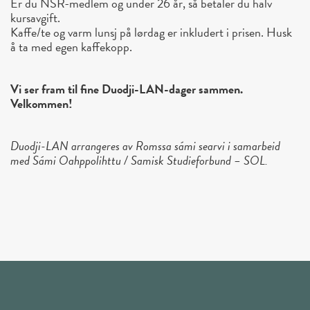
Er du NSR-medlem og under 26 år, så betaler du halv
kursavgift.
Kaffe/te og varm lunsj på lørdag er inkludert i prisen. Husk
å ta med egen kaffekopp.
Vi ser fram til fine Duodji-LAN-dager sammen.
Velkommen!
Duodji-LAN arrangeres av Romssa sámi searvi i samarbeid
med Sámi Oahppolihttu / Samisk Studieforbund – SOL.