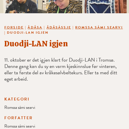
FORSIDE
|
ÅDÅSA
|
ÅDÅSÁSSJE
|
ROMSSA SÁMI SEARVI
|
DUODJI-LAN IGJEN
Duodji-LAN igjen
11. oktober er det igjen klart for Duodji-LAN i Tromsø.
Denne gang kan du sy en varm kjeskinnslue før vinteren,
eller ta første del av kråkesølvbeltekurs. Eller ta med ditt
eget arbeid.
KATEGORI
Romssa sámi searvi
FORFATTER
Romssa sámi searvi