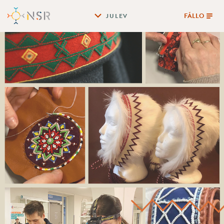
FÁLLO
JULEV