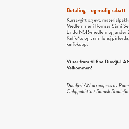
Betaling – og mulig rabatt
Kursavgift og evt. materialpak
Medlemmer i Romssa Sámi Searvi
Er du NSR-medlem og under 26 å
Kaffe/te og varm lunsj på lørda
kaffekopp.
Vi ser fram til fine Duodji-
Velkommen!
Duodji-LAN arrangeres av Romss
Oahppolihttu / Samisk Studiefo