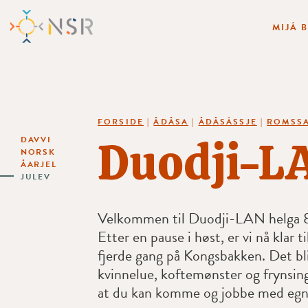
MIJÁ 
FORSIDE
|
ÅDÅSA
|
ÅDÅSÁSSJE
|
ROMSSA
Duodji-L
DAVVI
NORSK
ÅARJEL
JULEV
Velkommen til Duodji-LAN helga 8
Etter en pause i høst, er vi nå klar t
fjerde gang på Kongsbakken. Det bli
kvinnelue, koftemønster og frynsing -
at du kan komme og jobbe med egne