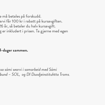
ke må betales på forskudd.
 får 100 kr i rabatt på kursavgiften.
r, så betaler du halv kursavgift.
g er inkludert i prisen. Ta gjerne med egen
LAN-dager sammen.
a sámi searvi i samarbeid med Sámi
rbund – SOL, og DI Duodjeinstituhtta Troms.