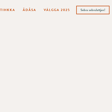
ITIHKKA
ÅDÅSA
VÁLGGA 2025
Sebra sebrulattjan!