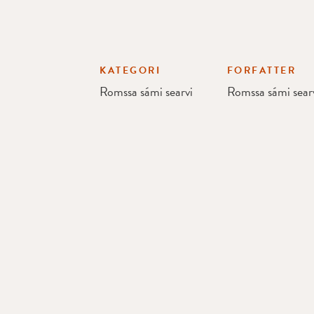
KATEGORI
FORFATTER
Romssa sámi searvi
Romssa sámi sear