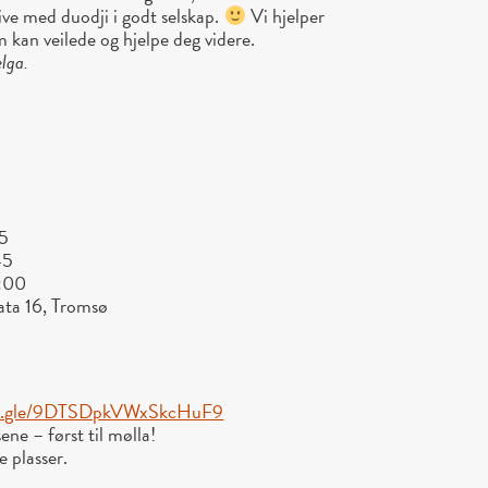
rive med duodji i godt selskap.
Vi hjelper
 kan veilede og hjelpe deg videre.
elga.
45
45
5:00
ata 16, Tromsø
rms.gle/9DTSDpkVWxSkcHuF9
ene – først til mølla!
e plasser.