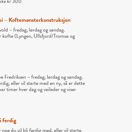
akke kr 300.
i – Koftemønsterkonstruksjon
old – fredag, lørdag og søndag.
r kofte (Lyngen, Ullsfjord/Tromsø og
g
ve Fredriksen – fredag, lørdag og søndag.
rdig, eller vil starte med en ny, så er dette
 par timer hver dag og veileder og viser
i ferdig
noe du vil bli ferdig med, eller vil starte