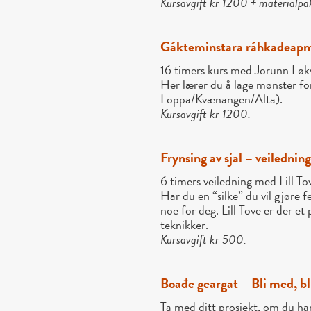
Kursavgift kr 1200 + materialp
Gákteminstara ráhkadeapm
16 timers kurs med Jorunn Løkv
Her lærer du å lage mønster fo
Loppa/Kvænangen/Alta).
Kursavgift kr 1200.
Frynsing av sjal – veilednin
6 timers veiledning med Lill To
Har du en “silke” du vil gjøre fe
noe for deg. Lill Tove er der et
teknikker.
Kursavgift kr 500.
Boađe geargat – Bli med, bl
Ta med ditt prosjekt, om du har 