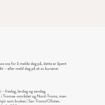
s oss for å melde deg på, dette er åpent
ekt – eller meld deg på et av kursene:
i – fredag, lørdag og søndag.
s i Tromsø-området og Nord-Troms, men
gahpir som brukes i Sør-Troms/Ofoten.