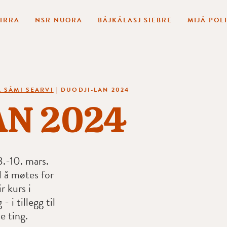
BIRRA
NSR NUORA
BÁJKÁLASJ SIEBRE
MIJÁ POL
 SÁMI SEARVI
|
DUODJI-LAN 2024
AN 2024
.-10. mars.
il å møtes for
r kurs i
 i tillegg til
 ting.