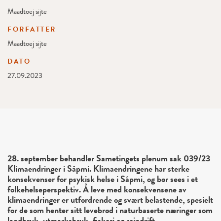
Maadtoej sijte
FORFATTER
Maadtoej sijte
DATO
27.09.2023
28. september behandler Sametingets plenum sak 039/23
Klimaendringer i Sápmi. Klimaendringene har sterke
konsekvenser for psykisk helse i Sápmi, og bør sees i et
folkehelseperspektiv.
Å leve med konsekvensene av
klimaendringer er utfordrende og svært belastende, spesielt
for de som henter sitt levebrød i naturbaserte næringer som
landbruk, utmarksbruk, fiskeri og reindrift.