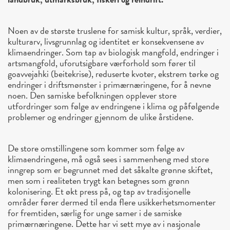
Noen av de største truslene for samisk kultur, språk, verdier,
kulturarv, livsgrunnlag og identitet er konsekvensene av
klimaendringer. Som tap av biologisk mangfold, endringer i
artsmangfold, uforutsigbare værforhold som fører til
goavvejahki (beitekrise), reduserte kvoter, ekstrem tørke og
endringer i driftsmønster i primærnæringene, for å nevne
noen. Den samiske befolkningen opplever store
utfordringer som følge av endringene i klima og påfølgende
problemer og endringer gjennom de ulike årstidene.
De store omstillingene som kommer som følge av
klimaendringene, må også sees i sammenheng med store
inngrep som er begrunnet med det såkalte grønne skiftet,
men som i realiteten trygt kan betegnes som grønn
kolonisering. Et økt press på, og tap av tradisjonelle
områder fører dermed til enda flere usikkerhetsmomenter
for fremtiden, særlig for unge samer i de samiske
primærnæringene. Dette har vi sett mye av i nasjonale