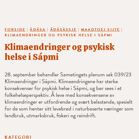
FORSIDE
|
ÅDÅSA
|
ÅDÅSÁSSJE
|
MAADTOEJ SIJTE
|
KLIMAENDRINGER OG PSYKISK HELSE I SÁPMI
Klimaendringer og psykisk
helse i Sápmi
28. september behandler Sametingets plenum sak 039/23
Klimaendringer i Sápmi. Klimaendringene har sterke
konsekvenser for psykisk helse i Sápmi, og bør sees i et
folkehelseperspektiv. Å leve med konsekvensene av
klimaendringer er utfordrende og svært belastende, spesielt
for de som henter sitt levebrød i naturbaserte næringer som
landbruk, utmarksbruk, fiskeri og reindrift.
KATEGORI