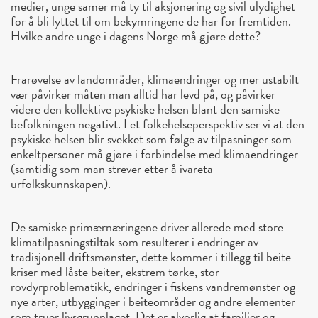
medier, unge samer må ty til aksjonering og sivil ulydighet
for å bli lyttet til om bekymringene de har for fremtiden.
Hvilke andre unge i dagens Norge må gjøre dette?
Frarøvelse av landområder, klimaendringer og mer ustabilt
vær påvirker måten man alltid har levd på, og påvirker
videre den kollektive psykiske helsen blant den samiske
befolkningen negativt. I et folkehelseperspektiv ser vi at den
psykiske helsen blir svekket som følge av tilpasninger som
enkeltpersoner må gjøre i forbindelse med klimaendringer
(samtidig som man strever etter å ivareta
urfolkskunnskapen).
De samiske primærnæringene driver allerede med store
klimatilpasningstiltak som resulterer i endringer av
tradisjonell driftsmønster, dette kommer i tillegg til beite
kriser med låste beiter, ekstrem tørke, stor
rovdyrproblematikk, endringer i fiskens vandremønster og
nye arter, utbygginger i beiteområder og andre elementer
som truer livsgrunnlaget. Det er alvorlig at familier og