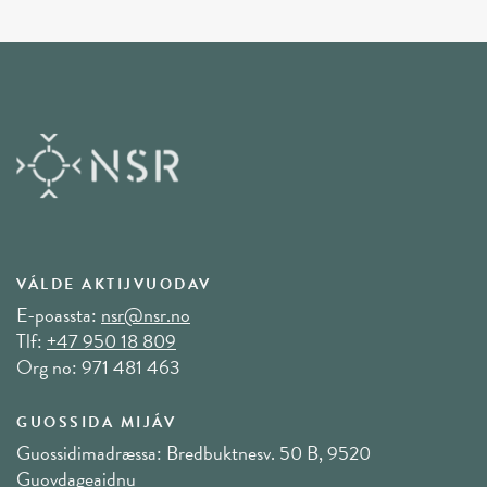
VÁLDE AKTIJVUODAV
E-poassta:
nsr@nsr.no
Tlf:
+47 950 18 809
Org no: 971 481 463
GUOSSIDA MIJÁV
Guossidimadræssa: Bredbuktnesv. 50 B, 9520
Guovdageaidnu