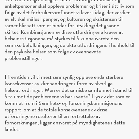
enkeltpersoner skal oppleve problemer og kriser i sitt liv som
følge av det forbrukersamfunnet vi lever i idag, der verdien
av alt skal måles i penger, og kulturen og eksistensen til
samer blir sett som et hinder for utvikling/det grønne
skiftet.
Kombinasjonen av disse utfordringene krever at
helseinstitusjonene må styrkes til å kunne ivareta den
samiske befolkningen, og de økte utfordringene i henhold til
den psykiske helsen som følge av ovennevnte
problemstillinger.
I fremtiden vil vi mest sannsynlig oppleve enda sterkere
konsekvenser av klimaendringer i form av alvorlige
helseutfordringer. Men er det samiske samfunnet i stand til
å ta i mot de problemene vi har i vente? I lys av det som er
kommet frem i Sannhets- og forsoningskommisjonens
rapport, om at de totale konsekvensene av disse
utfordringene resulterer til en fortsettelse av
fornorskningen, ligger ansvaret på myndighetene i dette
landet.