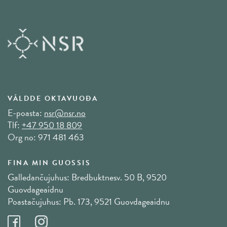
VÁLDDE OKTAVUOĐA
E-poasta:
nsr@nsr.no
Tlf:
+47 950 18 809
Org no: 971 481 463
FINA MIN GUOSSIS
Galledančujuhus: Bredbuktnesv. 50 B, 9520
Guovdageaidnu
Poastačujuhus: Pb. 173, 9521 Guovdageaidnu