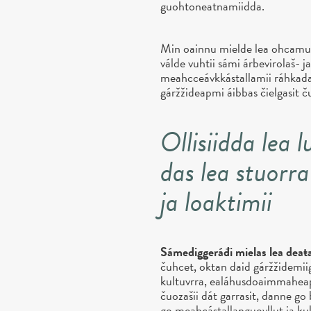
guohtoneatnamiidda.
Min oainnu mielde lea ohcamuš
válde vuhtii sámi árbevirolaš- 
meahcceávkkástallamii ráhkad
gáržžideapmi áibbas čielgasit 
Ollisiidda lea 
das lea stuorr
ja loaktimii
Sámediggeráđi mielas lea deaŧ
čuhcet, oktan daid gáržžidemii
kultuvrra, ealáhusdoaimmaheap
čuozašii dát garrasit, danne go 
go meahcástallanguovllut ja ku