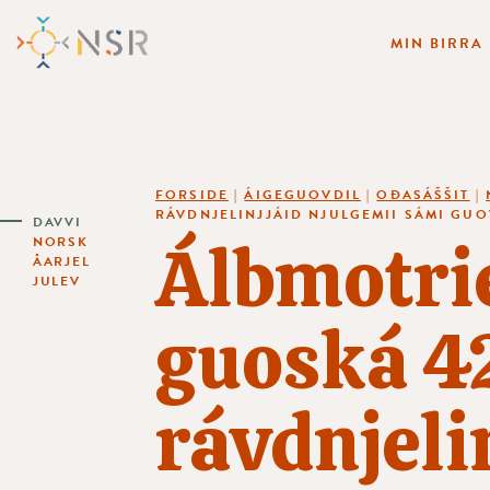
MIN BIRRA
FORSIDE
|
ÁIGEGUOVDIL
|
OĐASÁŠŠIT
|
RÁVDNJELINJJÁID NJULGEMII SÁMI GUO
DAVVI
Álbmotri
NORSK
ÅARJEL
JULEV
guoská 42
rávdnjeli