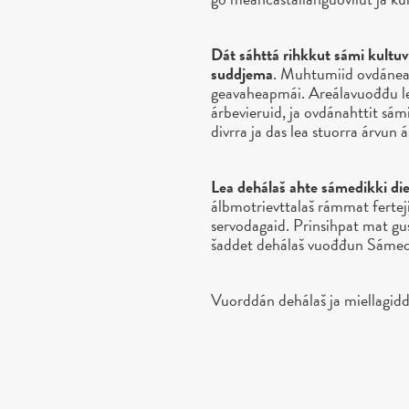
Dát sáhttá rihkkut sámi kultuv
suddjema
. Muhtumiid ovdáneap
geavaheapmái. Areálavuođđu lea
árbevieruid, ja ovdánahttit sám
divrra ja das lea stuorra árvun 
Lea dehálaš ahte sámedikki di
álbmotrievttalaš rámmat fertej
servodagaid. Prinsihpat mat gu
šaddet dehálaš vuođđun Sámedik
Vuorddán dehálaš ja miellagidd