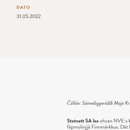
DATO
31.05.2022
Čállán: Sámediggeráđđi Maja Kr
Statnett SA lea
ohcan NVE:s k
fápmolinjjá Finnmárkkus. Dát l