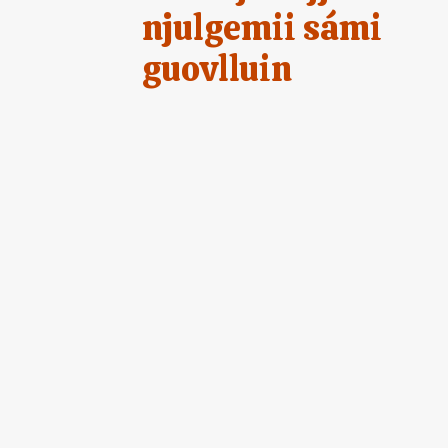
njulgemii sámi
guovlluin