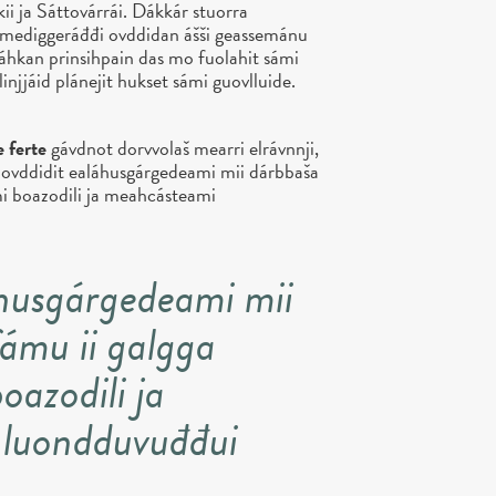
ii ja Sáttovárrái. Dákkár stuorra
Sámediggeráđđi ovddidan ášši geassemánu
sáhkan prinsihpain das mo fuolahit sámi
njjáid plánejit hukset sámi guovlluide.
 ferte
gávdnot dorvvolaš mearri elrávnnji,
ovddidit ealáhusgárgedeami mii dárbbaša
mi boazodili ja meahcásteami
áhusgárgedeami mii
fámu ii galgga
oazodili ja
luondduvuđđui