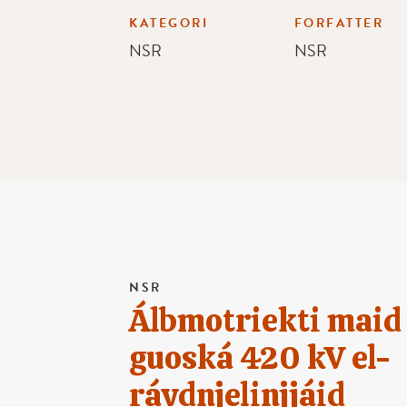
KATEGORI
FORFATTER
NSR
NSR
NSR
Álbmotriekti maid
guoská 420 kV el-
rávdnjelinjjáid