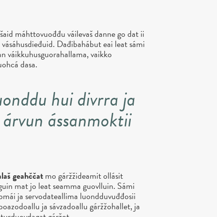
aid máhttovuođđu váilevaš danne go dat ii
ja vásáhusdieđuid. Dađibahábut eai leat sámi
an váikkuhusguorahallama, vaikko
čuohcá dasa.
luonddu hui divrra ja
a árvun ássanmoktii
alaš geahččat
mo gáržžideamit ollásit
guin mat jo leat seamma guovlluin. Sámi
mái ja servodateallima luondduvuđđosii
boazodoallu ja sávzadoallu gáržžohallet, ja
lturduovdagat gáržot.