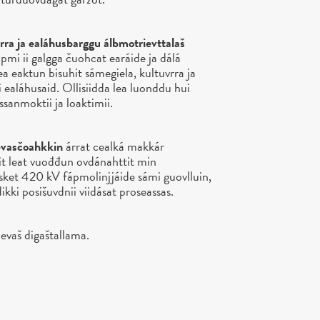
rra ja ealáhusbarggu álbmotrievttalaš
mi ii galgga čuohcat earáide ja dálá
 eaktun bisuhit sámegiela, kultuvrra ja
i ealáhusaid. Ollisiidda lea luonddu hui
ássanmoktii ja loaktimii.
evasčoahkkin
árrat cealká makkár
it leat vuođđun ovdánahttit min
sket 420 kV fápmolinjjáide sámi guovlluin,
ki posišuvdnii viidásat proseassas.
evaš digaštallama.