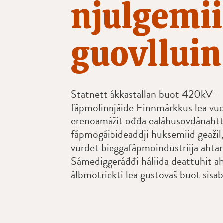
njulgemii
guovlluin
Statnett ákkastallan buot 420kV-
fápmolinnjáide Finnmárkkus lea v
erenoamážit ođđa ealáhusovdánahtti
fápmogáibideaddji huksemiid geažil
vurdet bieggafápmoindustriija ahtan
Sámediggeráđđi háliida deattuhit a
álbmotriekti lea gustovaš buot sisa