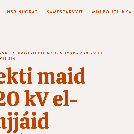
NSR NUORAT
SÁMESEARVVIT
MIN POLITIHKKA
NSR
|
ÁLBMOTRIEKTI MAID GUOSKÁ 420 KV EL-
VLLUIN
ekti maid
0 kV el-
njjáid