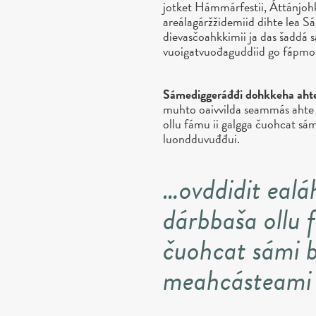
jotket Hámmárfestii, Áttánjohk
areálagáržžidemiid dihte lea 
dievasčoahkkimii ja das šaddá 
vuoigatvuođaguddiid go fápmoli
Sámediggeráđđi dohkkeha ahte
muhto oaivvilda seammás ahte 
ollu fámu ii galgga čuohcat sá
luondduvuđđui.
…ovddidit eal
dárbbaša ollu 
čuohcat sámi b
meahcásteami 