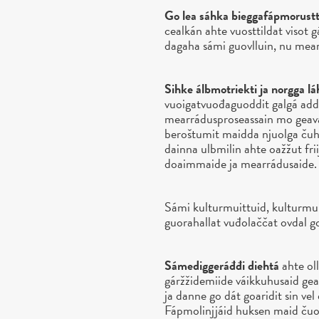
Go lea sáhka bieggafápmorustt
cealkán ahte vuosttildat viso
dagaha sámi guovlluin, nu mear
Sihke álbmotriekti ja norgga l
vuoigatvuođaguoddit galgá addo
mearrádusproseassain mo geavah
beroštumit maidda njuolga čuhc
dainna ulbmilin ahte oažžut fr
doaimmaide ja mearrádusaide.
Sámi kulturmuittuid, kulturmu
guorahallat vuđolaččat ovdal g
Sámediggeráđđi diehtá
ahte ol
gáržžidemiide váikkuhusaid gea
ja danne go dát goaridit sin vel
Fápmolinjjáid huksen maid čuo