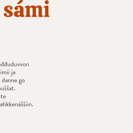
 sámi
uođđuduvvon
mii ja
, danne go
uššat.
hte
bahkkenáššiin.