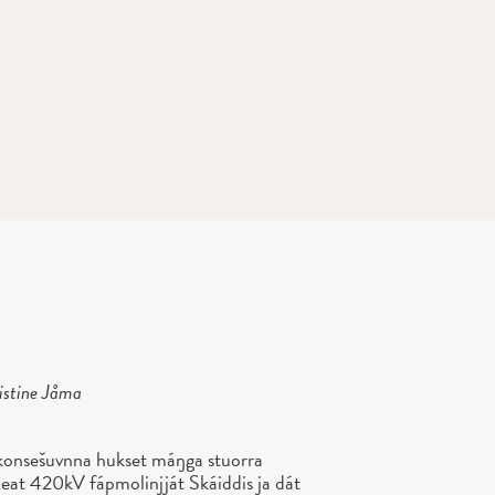
istine Jåma
onsešuvnna hukset máŋga stuorra
eat 420kV fápmolinjját Skáiddis ja dát