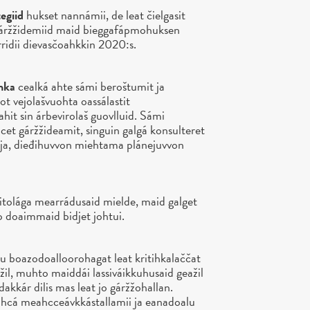
egiid
hukset nannámii, de leat čielgasit
t gáržžidemiid maid bieggafápmohuksen
ridii dievasčoahkkin 2020:s.
áhka
cealká ahte sámi beroštumit ja
t vejolašvuohta oassálastit
it sin árbevirolaš guovlluid. Sámi
et gáržžideamit, singuin galgá konsulteret
iija, dieđihuvvon miehtama plánejuvvon
itolága mearrádusaid mielde, maid galget
o doaimmaid bidjet johtui.
lu boazodoalloorohagat leat kritihkalaččat
žil, muhto maiddái lassiváikkuhusaid geažil
 dakkár dilis mas leat jo gáržžohallan.
hcá meahcceávkkástallamii ja eanadoalu