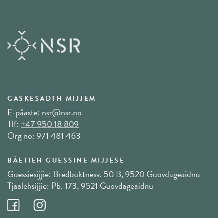
GASKESADTH MIJJEM
E-påaste:
nsr@nsr.no
Tlf:
+47 950 18 809
Org no: 971 481 463
BÅETIEH GUESSINE MIJJESE
Guessiesijjie: Bredbuktnesv. 50 B, 9520 Guovdageaidnu
Tjaalehsijjie: Pb. 173, 9521 Guovdageaidnu