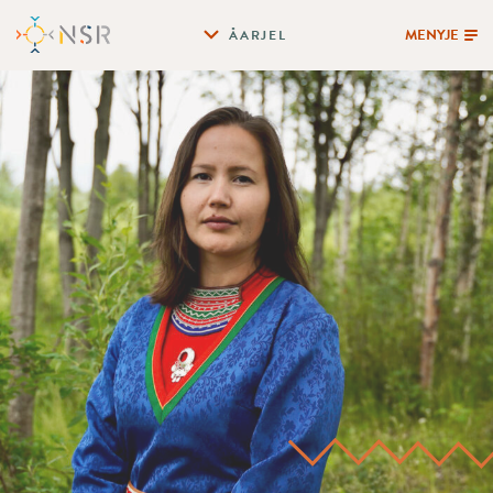
MENYJE
ÅARJEL