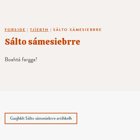
FORSIDE
|
TJÏERTH
|
SÁLTO SÁMESIEBRRE
Sálto sámesiebrre
Boahtá fargga!
Gaajhkh Sálto sámesiebrre artihkelh