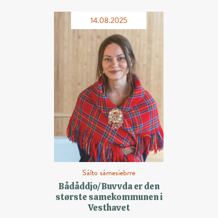
14.08.2025
Sálto sámesiebrre
Bådåddjo/Buvvda er den
største samekommunen i
Vesthavet