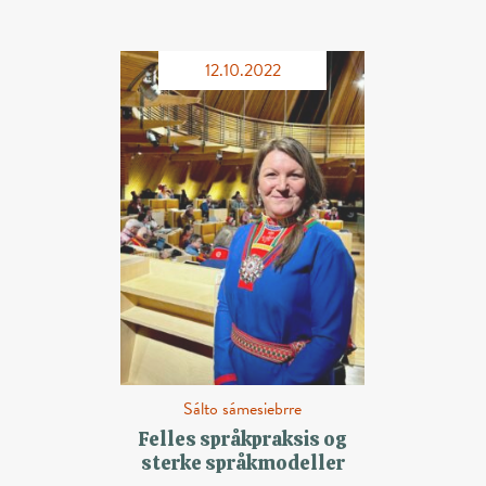
12.10.2022
Sálto sámesiebrre
Felles språkpraksis og
sterke språkmodeller