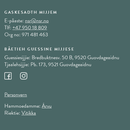
GASKESADTH MIJJEM
E-påaste:
nsr@nsr.no
Tlf:
+47 950 18 809
Org no: 971 481 463
BÅETIEH GUESSINE MIJJESE
Guessiesijjie: Bredbuktnesv. 50 B, 9520 Guovdageaidnu
Tjaalehsijjie: Pb. 173, 9521 Guovdageaidnu
Personvern
Hammoedamme:
Árvu
Riektie:
Vitikka