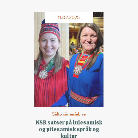
11.02.2025
Sálto sámesiebrre
NSR satser på lulesamisk
og pitesamisk språk og
kultur