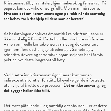
Kriseteamet tilbyr samtaler, hjemmebesøk og fellesskap. På
papiret kan det virke omsorgsfullt. Men man må spørre:
Hva sier det om kommunens egen politikk når de samtidig
ser behov for krisehjelp til dem som er berørt?
At beslutningen oppleves dramatisk i reindriftsmiljøene er
ikke vanskelig å forstå. Dette handler ikke bare om følelser
– men om
reelle konsekvenser
, varslet og dokumentert
gjennom flere uavhengige utredninger. Sametinget,
reindriftsutøvere og sørsamiske organisasjoner har i årevis
pekt på hva dette inngrepet vil bety.
Ved å sette inn kriseteamet signaliserer kommunen
indirekte at
alvoret er forstått
. Likevel velger de å fortsette,
uten vilje til å rette opp prosessen
.
Det er ikke ansvarlig, og
det bygger heller ikke tillit.
Det mest påfallende – og samtidig det absurde – er at dette
oppleves som en slags velvilje fra kommunens side.
At det å