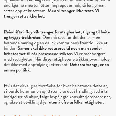
anerkjenne smerten etter inngrepet er nok, så lenge man
setter opp et kriseteam.
Men vi trenger ikke trøst. Vi
trenger rettssikkerhet.
Reindrifta i Røyrvik trenger forutsigbarhet, tilgang til beite
og trygge trekkruter.
Den må sees for det den er – en
bærende næring og en del av kommunens fremtid, ikke et
hinder.
Samer skal ikke reduseres til noen man sender
kriseteamet til når prosessene svikter.
Vi er medborgere
med rettigheter. Når disse rettighetene tråkkes over, holder
det ikke med oppfølging i etterkant.
Det som trengs, er en
annen politikk.
Hvis det virkelig er forståelse for hvor belastende dette er,
så burde kommunen og staten vise det i handling, ved å ta
innsigelser på alvor, følge lovpålagte konsultasjonsprosesser,
og sikre at utvikling skjer
uten å ofre urfolks rettigheter.