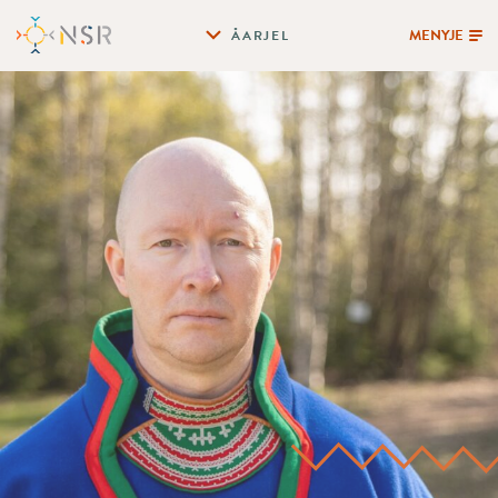
MENYJE
ÅARJEL