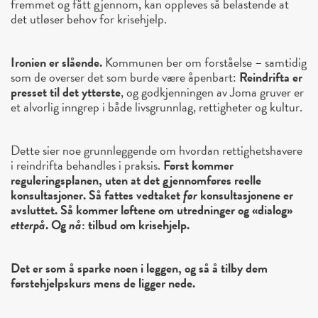
fremmet og fått gjennom, kan oppleves så belastende at
det utløser behov for krisehjelp.
Ironien er slående.
Kommunen ber om forståelse – samtidig
som de overser det som burde være åpenbart:
Reindrifta er
presset til det ytterste
, og godkjenningen av Joma gruver er
et alvorlig inngrep i både livsgrunnlag, rettigheter og kultur.
Dette sier noe grunnleggende om hvordan rettighetshavere
i reindrifta behandles i praksis.
Først kommer
reguleringsplanen, uten at det gjennomføres reelle
konsultasjoner. Så fattes vedtaket
før
konsultasjonene er
avsluttet. Så kommer løftene om utredninger og «dialog»
etterpå
. Og
nå
: tilbud om krisehjelp.
Det er som å sparke noen i leggen, og så å tilby dem
førstehjelpskurs mens de ligger nede.